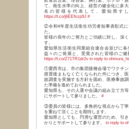
飲食店営業、理容業、興行業、ホテル・旅
て、衛生水準の向上、経営の健全化に多大
名の皆様を代表して、愛知県す
https://t.co/j6EEfszp9J
#
②令和4年度生活衛生功労者知事表彰式に
た。
皆様の長年のご努力とご功績に対し、深く
す。
愛知県生活衛生同業組合連合会並びに各
益々のご発展と、受賞された皆様のご健
https://t.co/Z71TR1dr2v
in reply to ohmura_h
①愛西市は、市の集団接種会場でワクチン
措置後まもなく亡くなられた件につき、医
故調査を実施する方針を固め、医療事故調
た準備を進めておられました。
愛知県も、その人選や会議の組み立て方等
にサポートして参りました。
#
③委員の皆様には、多角的な視点から丁寧
を重ねて頂くことを期待します。
愛知県としても、円滑な運営のため、引き
かりとサポートして参ります。
in reply to 