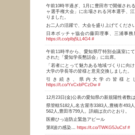
午前10時半過ぎ、1月に豊田市で開催される
ャ選手権大会」に出場される河本選手、江
りました。
お二人の活躍で、大会を盛り上げてくださ
日本ボッチャ協会の藤田理事、三浦事務
https://t.co/pIbj5LL4G4
#
午前11時半から、愛知県庁特別会議室に
された「愛知学長懇話会」に出席。
「若者にとって魅力ある地域づくりに向け
大学の学長等の皆様と意見交換しました。
引き続き、県内大学の皆様と
https://t.co/YxCxbPCzDw
#
12月23日(金)公表の愛知県の新規陽性者数は1
県管轄5182人,名古屋市3383人,豊橋市493
562人,豊田市799人。詳細は次のとおり。
医療ひっ迫防止緊急アピール
第8波の感染…
https://t.co/TWKG5JuCsf
#