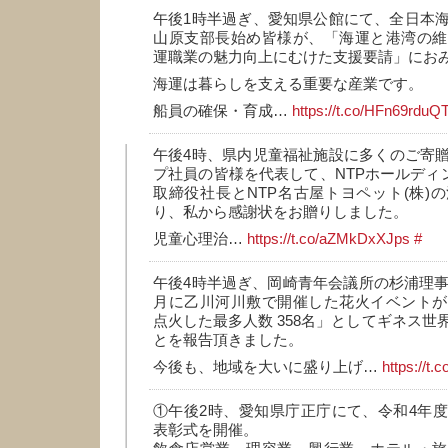
午後1時半過ぎ、愛知県公館にて、全日本
山原支部長始め皆様が、「海運と港湾の維
運職業の魅力向上にむけた支援要請」にお
海運は暮らしを支える重要な産業です。
船員の確保・育成…
https://t.co/HFn69rduQ
午後4時、県内児童福祉施設に多くのご寄贈
プ社員の皆様を代表して、NTPホールディン
取締役社長とNTP名古屋トヨペット(株)
り、私から感謝状をお贈りしました。
児童心理治…
https://t.co/aZMkDxXJps
#
午後4時半過ぎ、岡崎青年会議所の杉浦理事
月に乙川河川敷で開催した花火イベントが
点火した最多人数 358名」としてギネス世
とを報告頂きました。
今後も、地域を大いに盛り上げ…
https://t
①午後2時、愛知県庁正庁にて、令和4年
表彰式を開催。