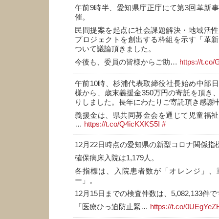
午前9時半、愛知県庁正庁にて第3回革新
催。
民間提案を起点に社会課題解決・地域活性
プロジェクトを創出する枠組を示す「革新
ついて議論頂きました。
今後も、委員の皆様からご助…
https://t.co
午前10時、杉浦代表取締役社長始め中部
様から、歳末義援金350万円の寄託を頂き
りしました。長年にわたりご寄託頂き感謝
義援金は、県共同募金会を通じて児童福祉
…
https://t.co/Q4icKXKS5I
#
12月22日時点の愛知県の新型コロナ関係指
確保病床入院は1,179人。
各指標は、入院患者数が「オレンジ」、
ー」。
12月15日までの検査件数は、5,082,133件
「医療ひっ迫防止緊…
https://t.co/0UEgYeZH