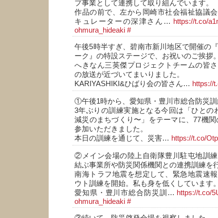
プ事業として連携して取り組んでいます。
作品の前で、左から岡崎市社会福祉協議会
キュレーターの深津さん…
https://t.co/
ohmura_hideaki
#
午後5時半すぎ、碧南市新川地区で開催の『
ーク』の特設ステージで、お祝いのご挨拶
へきなん三英傑プロジェクトチームの皆さ
の放送が近づいてまいりました。
KARIYASHIKI&ひばり会の皆さん…
https://
①午後1時から、愛知県・豊川市総合防災
3年ぶりの訓練実施となる今回は「ひとのわ
減災のまちづくり〜」をテーマに、77機関の
参加いただきました。
本日の訓練を通じて、災害…
https://t.co/Ot
②メイン会場の陸上自衛隊豊川駐屯地訓練
結ぶ事業所や防災関係機関との連携訓練を
南海トラフ地震を想定して、緊急地震速報
ウト訓練を開始。私も身を低くしています
愛知県・豊川市総合防災訓…
https://t.co
ohmura_hideaki
#