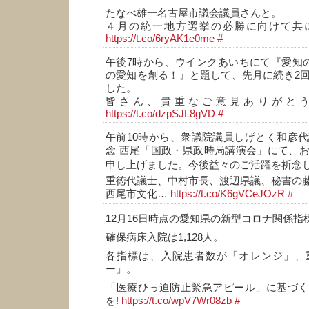
たなべ雄一名古屋市議会議員さんと。
４月の統一地方選挙の必勝に向けて共に
https://t.co/6ryAK1e0me
#
午後7時から、ウインクあいちにて『愛知
の愛知を創る！』と題して、先月に続き2
した。
皆さん、貴重なご意見ありがとう
https://t.co/dzpSJL8gVD
#
午前10時から、衆議院議員しげとく和彦代
念 西尾「国政・県政時局講演会」にて、
申し上げました。今後益々のご活躍を祈念し
重徳代議士、中村市長、渡辺県議、秘書の
西尾市文化…
https://t.co/K6gVCeJOzR
#
12月16日時点の愛知県の新型コロナ関係指
確保病床入院は1,128人。
各指標は、入院患者数が「オレンジ」、
ー」。
「医療ひっ迫防止緊急アピール」に基づく
を!
https://t.co/wpV7Wr08zb
#