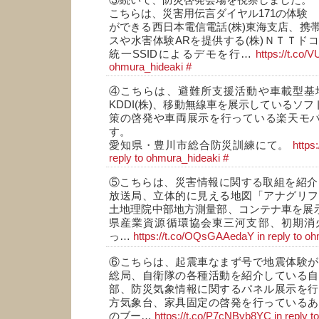
③続いて、防災啓発会場を視察しました。
こちらは、災害用伝言ダイヤル171の体験
ができる西日本電信電話(株)東海支店、携
スや水害体験ARを提供する(株)ＮＴＴド
統一SSIDによるデモを行…
https://t.co/
ohmura_hideaki
#
④こちらは、避難所支援活動や車載型基
KDDI(株)、移動無線車を展示しているソフ
策の啓発や車両展示を行っている楽天モバ
す。
愛知県・豊川市総合防災訓練にて。
https
reply to ohmura_hideaki
#
⑤こちらは、災害情報に関する取組を紹介
放送局、立体的に見える地図「アナグリフ
土地理院中部地方測量部、コンテナ車を展示
県産業資源循環協会東三河支部、初期消
っ…
https://t.co/OQsGAAedaY
in reply to o
⑥こちらは、起震車なまず号で地震体験が
総局、自衛隊の各種活動を紹介している自
部、防災気象情報に関するパネル展示を行
方気象台、家具固定の啓発を行っているあ
のブー…
https://t.co/P7cNByb8YC
in reply 