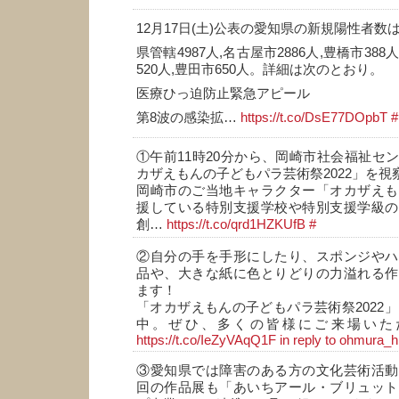
12月17日(土)公表の愛知県の新規陽性者数は
県管轄4987人,名古屋市2886人,豊橋市388
520人,豊田市650人。詳細は次のとおり。
医療ひっ迫防止緊急アピール
第8波の感染拡…
https://t.co/DsE77DOpbT
#
①午前11時20分から、岡崎市社会福祉セ
カザえもんの子どもパラ芸術祭2022」を視
岡崎市のご当地キャラクター「オカザえも
援している特別支援学校や特別支援学級の
創…
https://t.co/qrd1HZKUfB
#
②自分の手を手形にしたり、スポンジやハ
品や、大きな紙に色とりどりの力溢れる作
ます！
「オカザえもんの子どもパラ芸術祭2022」
中。ぜひ、多くの皆様にご来場いた
https://t.co/IeZyVAqQ1F
in reply to ohmura_h
③愛知県では障害のある方の文化芸術活動
回の作品展も「あいちアール・ブリュット