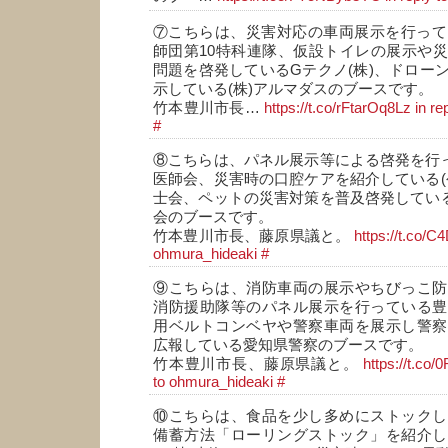
⑦こちらは、災害対応の車両展示を行って
師団第10特科連隊、仮設トイレの展示や
問題を啓発しているGテクノ(株)、ドロー
示している(株)アルマダスのブースです。
竹本豊川市長…
https://t.co/rFtarOq8Lz
in r
#
⑧こちらは、パネル展示等による啓発を行っ
医師会、災害時の口腔ケアを紹介している(
士会、ペットの災害対策を普及啓発している
会のブースです。
竹本豊川市長、藤原県議と。
https://t.co/
ohmura_hideaki
#
⑨こちらは、消防車両の展示やちびっこ防
消防援助隊等のパネル展示を行っている豊
用ベルトコンベヤや警察車両を展示し警察
広報している愛知県警察のブースです。
竹本豊川市長、藤原県議と。
https://t.c
to ohmura_hideaki
#
⑩こちらは、食品を少し多めにストックし
備蓄方法「ローリングストック」を紹介し