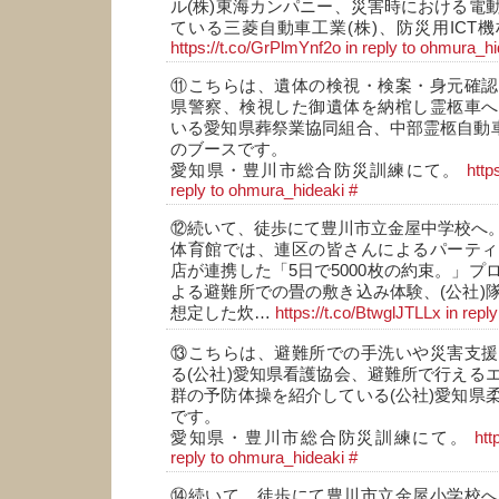
ル(株)東海カンパニー、災害時における電
ている三菱自動車工業(株)、防災用ICT
https://t.co/GrPlmYnf2o
in reply to ohmura_h
⑪こちらは、遺体の検視・検案・身元確認
県警察、検視した御遺体を納棺し霊柩車へ
いる愛知県葬祭業協同組合、中部霊柩自動車
のブースです。
愛知県・豊川市総合防災訓練にて。
http
reply to ohmura_hideaki
#
⑫続いて、徒歩にて豊川市立金屋中学校へ
体育館では、連区の皆さんによるパーティ
店が連携した「5日で5000枚の約束。」プ
よる避難所での畳の敷き込み体験、(公社)
想定した炊…
https://t.co/BtwglJTLLx
in repl
⑬こちらは、避難所での手洗いや災害支援
る(公社)愛知県看護協会、避難所で行える
群の予防体操を紹介している(公社)愛知県
です。
愛知県・豊川市総合防災訓練にて。
htt
reply to ohmura_hideaki
#
⑭続いて、徒歩にて豊川市立金屋小学校へ