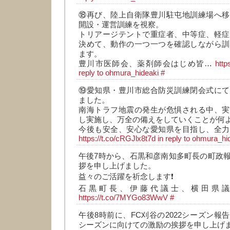
⑱再び、陸上自衛隊豊川駐屯地訓練場へ移
開設・運営訓練を視察。
トリアージテントで重症者、中等症、軽症
決めて、動作の一つ一つを確認しながら訓
ます。
豊川市医師会、薬剤師会はじめ皆…
http
reply to ohmura_hideaki
#
⑲愛知県・豊川市総合防災訓練閉会式にて
ました。
南海トラフ地震の発生が危惧される中、実
し実施し、万全の備えをしていくことが何
今後も安全、安心な愛知県を目指し、全力
https://t.co/cRGJlx8t7d
in reply to ohmura_hi
午後7時から、石黒和彦南知多町長の町政
拶を申し上げました。
益々のご活躍を祈念します❗
石黒町長、伊藤代議士、横田県
https://t.co/7MYGo83WwV
#
午後8時前に、FC刈谷の2022シーズン報
シーズンに向けての激励の挨拶を申し上げ