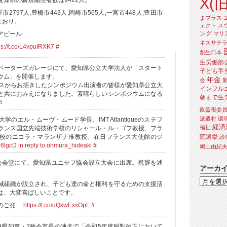
X(旧
の愛知県の新規陽性者数は9422人。
屋市2797人,豊橋市443人,岡崎市565人,一宮市448人,豊田市
まプラス
とおり。
ェクト
ス
ング
マリ
アピール
ネスサテ
ps://t.co/L4vpuIRXK7
#
創生日本
生労働部
ベーターズガレージにて、愛知県公立大学法人が「スタート
子ども手
ウム」を開催します。
年金
会
ンスからお招きしたシンポジウム出演者の皆様が愛知県公立大
インフル
と共におみえになりました。素晴らしいシンポジウムになる
朝まで生
#
政監視委
派遣村
環
のエル・ムーヴ・ムード学長、IMT Atlantiqueのステフ
経済
福祉
ランス国立先端技術学校のリシャール・ル・ゴフ教授、フラ
院選挙
校のニコラ・マランザナ准教授、在日フランス大使館のジ
診
iH6lgcD
in reply to ohmura_hideaki
#
鳩山由紀
公会堂にて、愛知県ユニセフ協会設立大会に出席。祝辞を述
アーカ
域組織が設立され、子ども達の命と権利を守るための支援活
は、大変喜ばしいことです。
のご発…
https://t.co/uQkwExxOpF
#
9県知事・2政令市長の連名で「令和5年度税制改正において