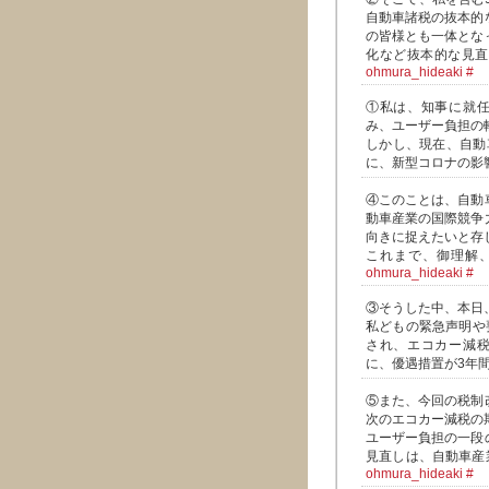
自動車諸税の抜本的
の皆様とも一体とな
化など抜本的な見
ohmura_hideaki
#
①私は、知事に就任
み、ユーザー負担の
しかし、現在、自動
に、新型コロナの影
④このことは、自動
動車産業の国際競争
向きに捉えたいと存
これまで、御理解
ohmura_hideaki
#
③そうした中、本日
私どもの緊急声明や
され、エコカー減税
に、優遇措置が3年
⑤また、今回の税制
次のエコカー減税の
ユーザー負担の一段
見直しは、自動車産
ohmura_hideaki
#