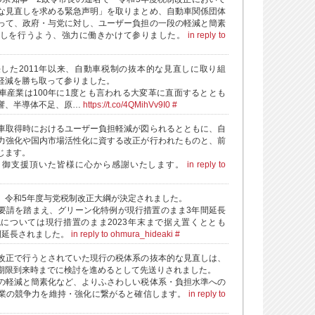
な見直しを求める緊急声明」を取りまとめ、自動車関係団体
って、政府・与党に対し、ユーザー負担の一段の軽減と簡素
直しを行うよう、強力に働きかけて参りました。
in reply to
した2011年以来、自動車税制の抜本的な見直しに取り組
軽減を勝ち取って参りました。
車産業は100年に1度とも言われる大変革に直面するととも
響、半導体不足、原…
https://t.co/4QMihVv9I0
#
車取得時におけるユーザー負担軽減が図られるとともに、自
力強化や国内市場活性化に資する改正が行われたものと、前
じます。
、御支援頂いた皆様に心から感謝いたします。
in reply to
、令和5年度与党税制改正大綱が決定されました。
要請を踏まえ、グリーン化特例が現行措置のまま3年間延長
については現行措置のまま2023年末まで据え置くととも
間延長されました。
in reply to ohmura_hideaki
#
改正で行うとされていた現行の税体系の抜本的な見直しは、
期限到来時までに検討を進めるとして先送りされました。
の軽減と簡素化など、よりふさわしい税体系・負担水準への
業の競争力を維持・強化に繋がると確信します。
in reply to