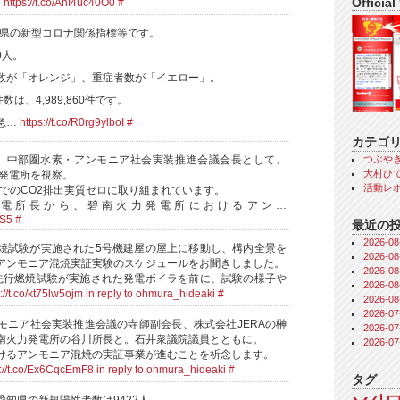
Official
️
https://t.co/AhI4uc40O0
#
知県の新型コロナ関係指標等です。
0人。
数が「オレンジ」、重症者数が「イエロー」。
数は、4,989,860件です。
急…
https://t.co/R0rg9ylboI
#
カテゴ
つぶや
、中部圏水素・アンモニア社会実装推進会議会長として、
大村ひで
力発電所を視察。
活動レ
点でのCO2排出実質ゼロに取り組まれています。
電所長から、碧南火力発電所におけるアン…
SS5
#
最近の
2026-
焼試験が実施された5号機建屋の屋上に移動し、構内全景を
2026-
アンモニア混焼実証実験のスケジュールをお聞きしました。
2026-
先行燃焼試験が実施された発電ボイラを前に、試験の様子や
2026-
://t.co/kt75lw5ojm
in reply to ohmura_hideaki
#
2026-
2026-
モニア社会実装推進会議の寺師副会長、株式会社JERAの榊
2026-
南火力発電所の谷川所長と。石井衆議院議員とともに。
2026-
けるアンモニア混焼の実証事業が進むことを祈念します。
s://t.co/Ex6CqcEmF8
in reply to ohmura_hideaki
#
タグ