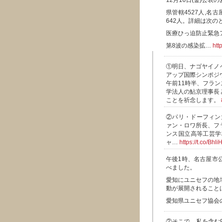
12月16日(金)公表
県管轄4527人,名古
642人。詳細は次の
医療ひっ迫防止緊急
第8波の感染拡…
htt
①明日、ナゴヤイノ
アップ国際シンポジ
午前11時半、フラ
学法人の鮎京理事長
ことを祈念します。
②パリ・ドーフィン大学
ァン・ロワ所長、フ
ンス国立高等工芸学
ャ…
https://t.co/Bhl
午後1時、名古屋市
べました。
愛知にユニセフの地
動が展開されること
愛知県ユニセフ協会
②そこで、私を含む