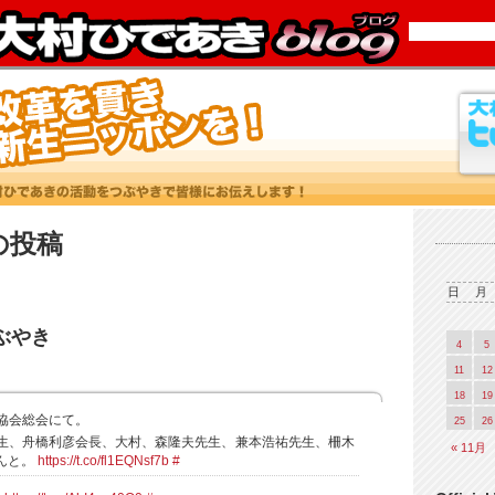
6 の投稿
日
月
つぶやき
4
5
11
12
18
19
院協会総会にて。
25
26
生、舟橋利彦会長、大村、森隆夫先生、兼本浩祐先生、柵木
« 11月
んと。
https://t.co/fl1EQNsf7b
#