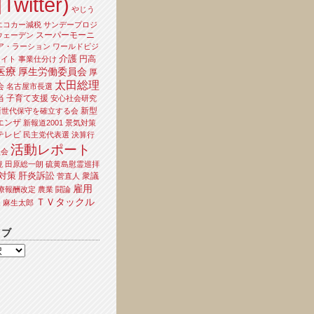
Twitter)
やじう
エコカー減税
サンデープロジ
スーパーモーニ
ウェーデン
ア・ラーション
ワールドビジ
介護
円高
ライト
事業仕分け
医療
厚生労働委員会
厚
太田総理
会
名古屋市長選
当
子育て支援
安心社会研究
新型
新世代保守を確立する会
エンザ
新報道2001
景気対策
テレビ
民主党代表選
決算行
活動レポート
員会
境
田原総一朗
硫黄島慰霊巡拝
対策
肝炎訴訟
衆議
菅直人
雇用
療報酬改定
農業
闘論
ＴＶタックル
夫
麻生太郎
イブ