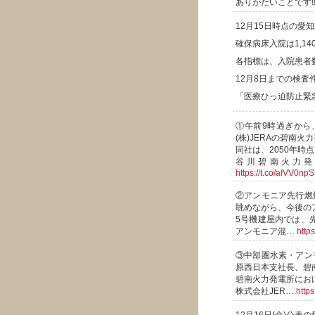
ありがたいことです‼
12月15日時点の愛
確保病床入院は1,14
各指標は、入院患者
12月8日までの検査件
「医療ひっ迫防止緊
①午前9時過ぎから
(株)JERAの碧南火
同社は、2050年時
谷川碧南火力発
https://t.co/afVV0np
②アンモニア先行燃
眺めながら、今後の
5号機建屋内では、
アンモニア混…
https
③中部圏水素・アン
原西日本支社長、碧
碧南火力発電所にお
株式会社JER…
http