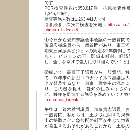
です。
PCR検査件数は953,817件、抗原検査件数
1,345,726件。
検査実施人数は1,263,441人です。
引き続き、着実に検査を実施…
https://t.c
ohmura_hideaki
#
①今日から愛知県議会本会議の一般質問で
藤原宏樹議員から一般質問があり、東三河
期東三河振興ビジョンの策定を2年前倒し
あり、ビジョンの下、関係市町村、経済
し、全庁を挙げて強力に取り組んでいくと
②続いて、高橋正子議員から一般質問。移
て、昨年来の新型コロナウイルス感染拡大
クが普及するなど、東京一極集中の流れに
り、この機を捉え、愛知の住みやすさの
ど、移住を促進する施策を進めていくと答
to ohmura_hideaki
#
午後は、鈴木雅博議員、加藤貴志議員、お
一般質問。私からは、土採取に関する規制
土の採取に伴い急勾配の斜面が生じて放置
が発生するおそれがあることから、土砂の