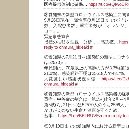
医療提供体制は確保…
https://t.co/eQIwoD
②愛知県の新型コロナウイルス感染症に関
9月26日現在、陽性率(9月19日まで)が
数、入院患者数、重症者数が「オレンジ」
ロー」。
緊急事態宣言
指標の推移を注視・分析し、感染拡…
http
reply to ohmura_hideaki
#
③愛知県の7月21日～(第5波)の新型コロ
は52570人。
年代別は、70歳以上の高齢の方が3.3%(第1
21.0%)。感染経路不明は25618人で48.7%。
大変厳しい感染状況を強…
https://t.co/
ohmura_hideaki
#
④愛知県の新型コロナウイルス感染者の症
重症・中等症の割合は、第1波(昨年2月～4月)
第5波(7月21日～)は52570人のうち2599人、
かけがえのない生命と健康を守るため、
基本…
https://t.co/BEkRUVFznm
in reply t
⑤9月19日までの愛知県内における新型コ