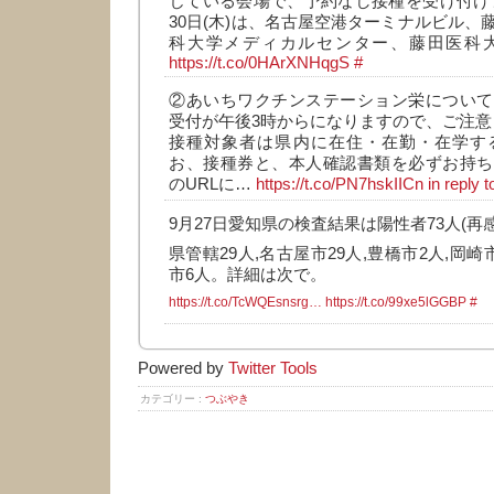
じている会場で、予約なし接種を受け付けます
30日(木)は、名古屋空港ターミナルビル、
科大学メディカルセンター、藤田医科
https://t.co/0HArXNHqgS
#
②あいちワクチンステーション栄について
受付が午後3時からになりますので、ご注意
接種対象者は県内に在住・在勤・在学する
お、接種券と、本人確認書類を必ずお持ち
のURLに…
https://t.co/PN7hskIICn
in reply 
9月27日愛知県の検査結果は陽性者73人(再感
県管轄29人,名古屋市29人,豊橋市2人,岡崎
市6人。詳細は次で。
https://t.co/TcWQEsnsrg…
https://t.co/99xe5lGGBP
#
Powered by
Twitter Tools
カテゴリー :
つぶやき