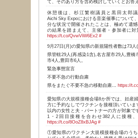
て、そのあり方を含め検討していくとお答
休憩後は、杉江繁樹議員と黒田太郎
Aichi Sky Expoにおける音楽催事につ
分な状況で開催されたことは、極めて遺憾
の結果を踏まえて、主催者・参加者に対
https://t.co/QvwViW6Ex2
#
9月27日(月)の愛知県の新規陽性者数は73人
県管轄29人(再感染1含),名古屋市29人,豊橋
市4人,豊田市6人。
緊急事態宣言
不要不急の行動自粛
県をまたぐ不要不急の移動自粛…
https://t
愛知県の大規模接種会場8か所では、妊産
方に予約なしでワクチンを接種頂いていま
以内の女性と夫・パートナーの方が対象です。
1・2回目接種を合わせ382人に接種
https://t.co/8OoZ8xBJAg
#
①愛知県のワクチン大規模接種会場のうち