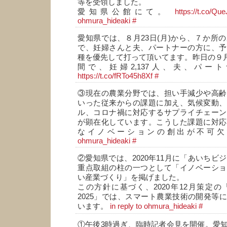
等を受領しました。
愛知県公館にて。
https://t.co/Qu
ohmura_hideaki
#
愛知県では、８月23日(月)から、７か所
で、妊婦さんと夫、パートナーの方に、予
種を優先して打って頂いてます。昨日の９月１
間で、妊婦2,137人、夫、パートナ
https://t.co/fRTo45h8Xf
#
③現在の農業分野では、担い手減少や高齢
いった従来からの課題に加え、気候変動、
ル、コロナ禍に対応するサプライチェーン
が顕在化しています。こうした課題に対応
なイノベーションの創出が不可
ohmura_hideaki
#
②愛知県では、2020年11月に「あいちビジ
重点取組の柱の一つとして「イノベーショ
い産業づくり」を掲げました。
この方針に基づく、2020年12月策定
2025」では、スマート農業技術の開発等
います。
in reply to ohmura_hideaki
#
①午後3時過ぎ、臨時記者会見を開催。愛