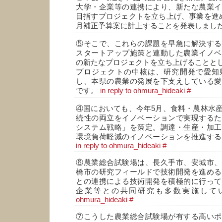
大学・企業等の連携により、新たな農業イ
目指すプロジェクトを立ち上げ、事業を進
月補正予算案に計上することを発表しまし
⑤そこで、これらの課題を早急に解決する
スタートアップ施策と連動した農業イノベ
の新たなプロジェクトを立ち上げることと
プロジェクトの中核は、研究開発で愛知
し、本県の農業の発展を下支えしている愛
です。
in reply to ohmura_hideaki
#
④国においても、今年5月、食料・農林水
続性の両立をイノベーションで実現するた
システム戦略」を策定。調達・生産・加工
環境負荷軽減のイノベーションを推進する
in reply to ohmura_hideaki
#
⑥農業総合試験場は、長久手市、安城市、
橋市の研究フィールドで技術開発を進める
との連携による技術開発を積極的に行って
企業等との共同研究も多数実施して
ohmura_hideaki
#
⑦こうした農業総合試験場が有する高いポ