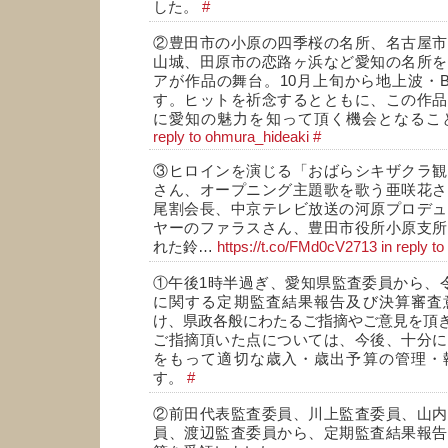
した。
#
②豊田市の小原の四季桜の名所、名古屋市
山城、田原市の恋路ヶ浜など愛知の名所を
アが作品の舞台。10月上旬から地上波・
す。ヒットを祈念するとともに、この作品
に愛知の魅力を知って頂く機会となるこ
reply to ohmura_hideaki
#
③ヒロインを演じる「おばらシキザクラ観
さん、オープニング主題歌を歌う亜咲花さ
尾割会長、中京テレビ放送の河原プロデュ
ヤーのファラスさん、豊田市役所小原支所
れた鈴…
https://t.co/FMd0cV2713
in reply t
①午後1時半過ぎ、愛知県監査委員から、
に関する定期監査結果報告及び決算審査
け、県政各般にわたるご指摘やご意見を頂
ご指摘頂いた点については、今後、十分に
をもって適切な歳入・歳出予算の管理・
す。
#
②前田代表監査委員、川上監査委員、山内
員、渡辺監査委員から、定期監査結果報告