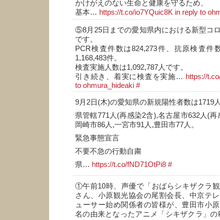
かけがえのない生命と健康を守るため、
基本…
https://t.co/io7YQuic8K
in reply to o
⑤8月25日までの愛知県内における新型コ
です。
PCR検査件数は824,273件、抗原検査件数
1,168,483件。
検査実施人数は1,092,787人です。
引き続き、着実に検査を実施…
https://t.
to ohmura_hideaki
#
9月2日(木)の愛知県の新規陽性者数は1719人
県管轄771人(再感染2含),名古屋市632人(再
岡崎市86人,一宮市91人,豊田市77人。
緊急事態宣言
不要不急の行動自粛
県…
https://t.co/fND71OtPi8
#
①午前10時、声優で「おばらシキザクラ
さん、小原観光協会の尾割会長、中京テレ
ューサー始め関係者の皆様が、豊田市小原
名の由来となったアニメ「シキザクラ」の