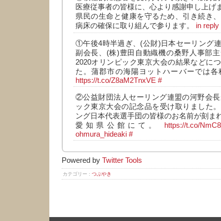
医療従事者の皆様に、心より感謝申し上げ
県民の生命と健康を守るため、引き続き、
病床の確保に取り組んで参ります。
in repl
①午後4時半過ぎ、(公財)日本セーリング
副会長、(株)豊田自動織機の桑野人事部
2020オリンピック東京大会の結果などに
た。蒲郡市の海陽ヨットハーバーでは各
https://t.co/Z8aM2TnxVE
#
②公益財団法人セーリング連盟の河野会長か
ック東京大会の記念品を受け取りました。
ング日本代表選手団の皆様のお名前が刻ま
愛知県公館にて。
https://t.co/Nm
ohmura_hideaki
#
Powered by
Twitter Tools
カテゴリー :
つぶやき