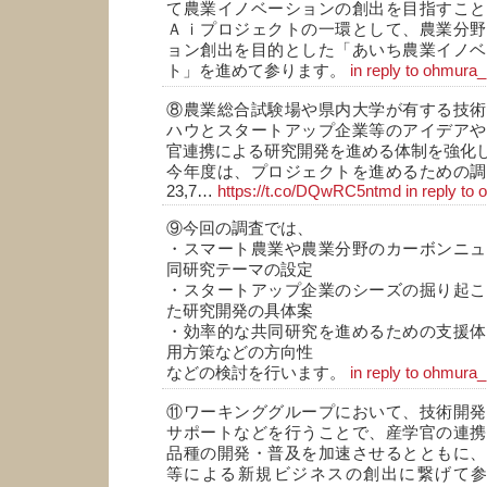
て農業イノベーションの創出を目指すこと
Ａｉプロジェクトの一環として、農業分野
ョン創出を目的とした「あいち農業イノベ
ト」を進めて参ります。
in reply to ohmura_
⑧農業総合試験場や県内大学が有する技術
ハウとスタートアップ企業等のアイデアや
官連携による研究開発を進める体制を強化
今年度は、プロジェクトを進めるための調
23,7…
https://t.co/DQwRC5ntmd
in reply to
⑨今回の調査では、
・スマート農業や農業分野のカーボンニュ
同研究テーマの設定
・スタートアップ企業のシーズの掘り起こ
た研究開発の具体案
・効率的な共同研究を進めるための支援体
用方策などの方向性
などの検討を行います。
in reply to ohmura_
⑪ワーキンググループにおいて、技術開発
サポートなどを行うことで、産学官の連携
品種の開発・普及を加速させるとともに、
等による新規ビジネスの創出に繋げて