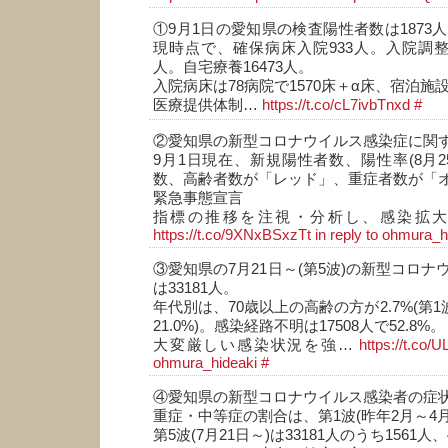
①9月1日の愛知県の検査陽性者数は1873人
現時点で、確保病床入院933人。入院調整1
人。自宅療養16473人。
入院病床は78病院で1570床＋α床、宿泊施設
医療提供体制…
https://t.co/cL7ivbTnxd
#
②愛知県の新型コロナウイルス感染症に関
9月1日現在、新規陽性者数、陽性率(8月2
数、高齢者数が「レッド」、重症者数が「
緊急事態宣言
指標の推移を注視・分析し、感染拡
https://t.co/9XNxBSxzTt
in reply to ohmura_h
③愛知県の7月21日～(第5波)の新型コロ
は33181人。
年代別は、70歳以上の高齢の方が2.7%(第1
21.0%)。感染経路不明は17508人で52.8%。
大変厳しい感染状況を強…
https://t.co/
ohmura_hideaki
#
④愛知県の新型コロナウイルス感染者の症
重症・中等症の割合は、第1波(昨年2月～4月)
第5波(7月21日～)は33181人のうち1561人、