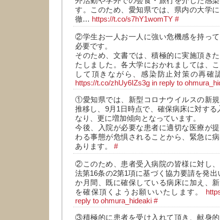
外活動や学外での会食・旅行を介した感染
す。このため、愛知県では、県内の大学に
徹…
https://t.co/s7hY1womTY
#
②学生お一人お一人に強い危機感を持って
必要です。
そのため、文書では、積極的に実施頂きた
たしました。各大学におかれましては、こ
して頂きながら、感染防止対策の再確
https://t.co/zhUy6IZs3g
in reply to ohmura_hi
①愛知県では、新型コロナウイルスの新規
推移し、9月1日時点で、確保病床に対する入
なり、更に増加傾向となっています。
今後、入院が必要な患者に適切な医療が提
わる事態が危惧されることから、緊急に病
あります。
#
②このため、患者受入病院の皆様に対し、
法第16条の2第1項に基づく協力要請を発出
か月間、既に確保している病床に加え、新
を確保頂くようお願いいたします。
http
reply to ohmura_hideaki
#
③積極的に患者を受け入れて頂き、献身的