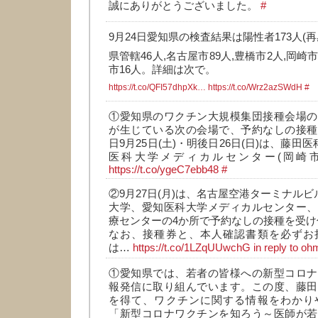
誠にありがとうございました。
#
9月24日愛知県の検査結果は陽性者173人(再
県管轄46人,名古屋市89人,豊橋市2人,岡崎市
市16人。詳細は次で。
https://t.co/QFI57dhpXk…
https://t.co/Wrz2azSWdH
#
①愛知県のワクチン大規模集団接種会場の
が生じている次の会場で、予約なしの接種
日9月25日(土)・明後日26日(日)は、藤田
医科大学メディカルセンター(岡崎
https://t.co/ygeC7ebb48
#
②9月27日(月)は、名古屋空港ターミナルビ
大学、愛知医科大学メディカルセンター、
療センターの4か所で予約なしの接種を受け
なお、接種券と、本人確認書類を必ずお
は…
https://t.co/1LZqUUwchG
in reply to o
①愛知県では、若者の皆様への新型コロナ
報発信に取り組んでいます。この度、藤田
を得て、ワクチンに関する情報をわかり
「新型コロナワクチンを知ろう～医師が若