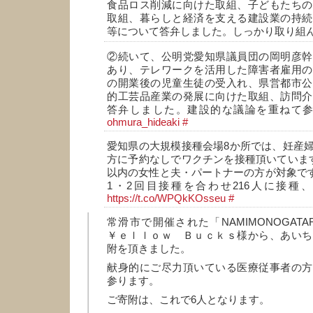
食品ロス削減に向けた取組、子どもたちの
取組、暮らしと経済を支える建設業の持続
等について答弁しました。しっかり取り組
②続いて、公明党愛知県議員団の岡明彦幹
あり、テレワークを活用した障害者雇用の
の開業後の児童生徒の受入れ、県営都市公
的工芸品産業の発展に向けた取組、訪問介
答弁しました。建設的な議論を重ねて
ohmura_hideaki
#
愛知県の大規模接種会場8か所では、妊産
方に予約なしでワクチンを接種頂いていま
以内の女性と夫・パートナーの方が対象です。
1・2回目接種を合わせ216人に接種
https://t.co/WPQkKOsseu
#
常滑市で開催された「NAMIMONOGATAR
￥ｅｌｌｏｗ Ｂｕｃｋｓ様から、あいち
附を頂きました。
献身的にご尽力頂いている医療従事者の方
参ります。
ご寄附は、これで6人となります。