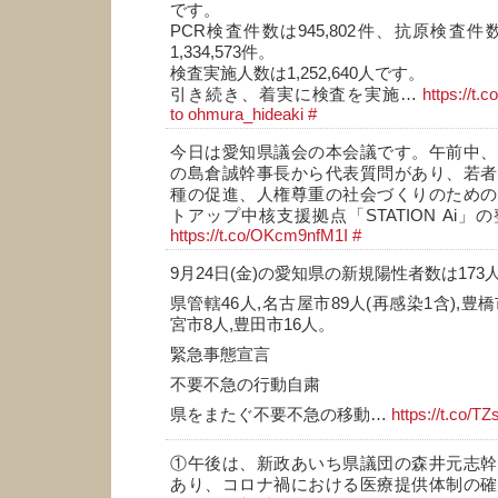
です。
PCR検査件数は945,802件、抗原検査件数
1,334,573件。
検査実施人数は1,252,640人です。
引き続き、着実に検査を実施…
https://t.
to ohmura_hideaki
#
今日は愛知県議会の本会議です。午前中、
の島倉誠幹事長から代表質問があり、若者
種の促進、人権尊重の社会づくりのための
トアップ中核支援拠点「STATION Ai
https://t.co/OKcm9nfM1I
#
9月24日(金)の愛知県の新規陽性者数は173人
県管轄46人,名古屋市89人(再感染1含),豊橋
宮市8人,豊田市16人。
緊急事態宣言
不要不急の行動自粛
県をまたぐ不要不急の移動…
https://t.co/
①午後は、新政あいち県議団の森井元志幹
あり、コロナ禍における医療提供体制の確