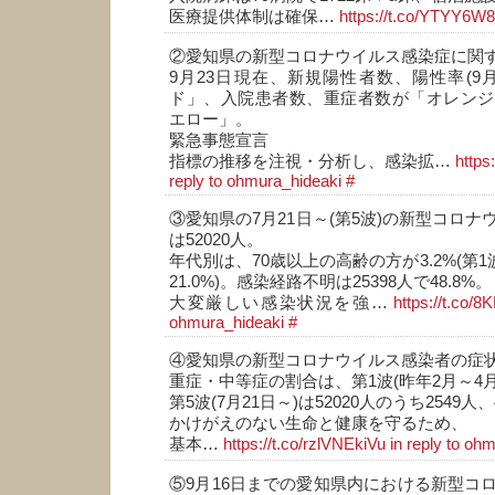
医療提供体制は確保…
https://t.co/YTYY6W
②愛知県の新型コロナウイルス感染症に関
9月23日現在、新規陽性者数、陽性率(9月
ド」、入院患者数、重症者数が「オレンジ
エロー」。
緊急事態宣言
指標の推移を注視・分析し、感染拡…
https
reply to ohmura_hideaki
#
③愛知県の7月21日～(第5波)の新型コロ
は52020人。
年代別は、70歳以上の高齢の方が3.2%(第1
21.0%)。感染経路不明は25398人で48.8%。
大変厳しい感染状況を強…
https://t.co/
ohmura_hideaki
#
④愛知県の新型コロナウイルス感染者の症
重症・中等症の割合は、第1波(昨年2月～4月)
第5波(7月21日～)は52020人のうち2549人、
かけがえのない生命と健康を守るため、
基本…
https://t.co/rzlVNEkiVu
in reply to oh
⑤9月16日までの愛知県内における新型コ