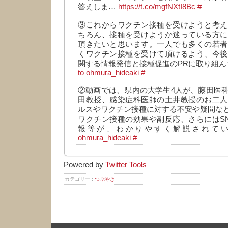
答えしま…
https://t.co/mgfNXtI8Bc
#
③これからワクチン接種を受けようと考え
ちろん、接種を受けようか迷っている方に
頂きたいと思います。一人でも多くの若者
くワクチン接種を受けて頂けるよう、今後
関する情報発信と接種促進のPRに取り組
to ohmura_hideaki
#
②動画では、県内の大学生4人が、藤田医
田教授、感染症科医師の土井教授のお二人
ルスやワクチン接種に対する不安や疑問な
ワクチン接種の効果や副反応、さらにはS
報等が、わかりやすく解説されて
ohmura_hideaki
#
Powered by
Twitter Tools
カテゴリー :
つぶやき