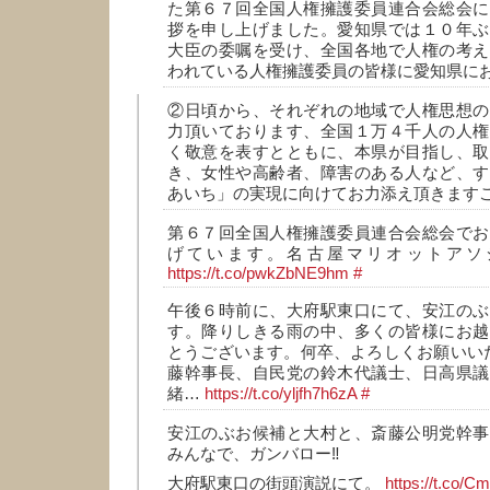
た第６７回全国人権擁護委員連合会総会に
拶を申し上げました。愛知県では１０年ぶ
大臣の委嘱を受け、全国各地で人権の考え
われている人権擁護委員の皆様に愛知県に
②日頃から、それぞれの地域で人権思想の
力頂いております、全国１万４千人の人権
く敬意を表すとともに、本県が目指し、取
き、女性や高齢者、障害のある人など、す
あいち」の実現に向けてお力添え頂きます
第６７回全国人権擁護委員連合会総会でお
げています。名古屋マリオットアソ
https://t.co/pwkZbNE9hm
#
午後６時前に、大府駅東口にて、安江のぶ
す。降りしきる雨の中、多くの皆様にお越
とうございます。何卒、よろしくお願いいた
藤幹事長、自民党の鈴木代議士、日高県議
緒…
https://t.co/yljfh7h6zA
#
安江のぶお候補と大村と、斎藤公明党幹事
みんなで、ガンバロー‼️
大府駅東口の街頭演説にて。
https://t.co/