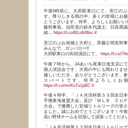
午後6時前に、大府駅東口にて、安江のぶ
す。降りしきる雨の中、多くの皆様にお越
とうございます。何卒、よろしくお願いいた
藤幹事長、自民党の鈴木代議士、日高県議
緒…
https://t.co/BLslb9lluc
#
安江のぶお候補と大村と、斉藤公明党幹事
みんなで、ガンバロー!!
大府駅東口の街頭演説にて。
https://t.co/
午後７時から、JAあいち尾東日進支店に
個人演説会です。大雨の中にも関わりませ
越しいただき、ありがとうございます。参
スパートです。何卒よろしくお願
https://t.co/nmKuTu1pBC
#
午後４時半、「ＪＡ共済杯第５３回全日本
手権東海連盟大会」及び「ＭＬＢ ＣＵＰ
大会」で優勝した安城リトルリーグの皆さ
ました。誠におめでとうございます！今後
高い野球チームを目指して頑張ってくださ
「ＪＡ共済杯第５３回全日本リトルリーグ