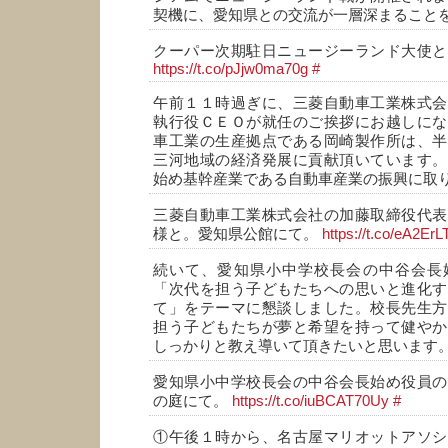
契機に、愛知県との交流が一層深まること
クーパー次期駐日ニュージーランド大使と
https://t.co/pJjw0ma70g
#
午前１１時過ぎに、三菱自動車工業株式会
執行役ＣＥＯが就任のご挨拶にお越しにな
車工業の生産拠点である岡崎製作所は、半
三河地域の経済発展に貢献頂いています。
始め基幹産業である自動車産業の振興に取
三菱自動車工業株式会社の加藤取締役代表
様と。愛知県公館にて。
https://t.co/eA2Er
続いて、愛知県小中学校長会の中谷会長
「次代を担う子どもたちへの思いと進化す
て」をテーマに懇談しました。校長先生方
担う子どもたちが夢と希望を持って健やか
しっかりと教え導いて頂きたいと思います
愛知県小中学校長会の中谷会長始め役員の
の庭にて。
https://t.co/iuBCAT70Uy
#
①午後１時から、名古屋マリオットアソシ