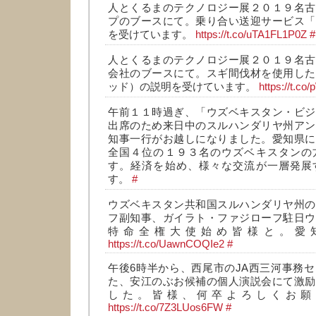
人とくるまのテクノロジー展２０１９名古
プのブースにて。乗り合い送迎サービス「
を受けています。
https://t.co/uTA1FL1P0Z
#
人とくるまのテクノロジー展２０１９名古
会社のブースにて。スギ間伐材を使用した
ッド）の説明を受けています。
https://t.c
午前１１時過ぎ、「ウズベキスタン・ビジ
出席のため来日中のスルハンダリヤ州アン
知事一行がお越しになりました。愛知県に
全国４位の１９３名のウズベキスタンの
す。経済を始め、様々な交流が一層発展
す。
#
ウズベキスタン共和国スルハンダリヤ州の
フ副知事、ガイラト・ファジローフ駐日ウ
特命全権大使始め皆様と。愛
https://t.co/UawnCOQIe2
#
午後6時半から、西尾市のJA西三河事務
た、安江のぶお候補の個人演説会にて激励
した。皆様、何卒よろしくお願
https://t.co/7Z3LUos6FW
#