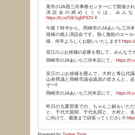
尾市のJA西三河事務センターにて開催さ
演説会の締めくくりは、みんな
https://t.co/StkSgBPIDV
#
午後７時半から、岡崎市のJAあいち三河
候補の個人演説会です。熱く激励のエール
様、何卒よろしくお願いいたします‼️
https:
安江のぶお候補の必勝を期して、みんなでガ
岡崎市のJAあいち三河本店にて。
https://
安江のぶお候補を囲んで、大村と青山代議
山各県議と岡崎市議会議員の皆さんと。必
ぞー‼️
岡崎市のJAあいち三河本店にて。
https://t
昨日の九重部屋での、ちゃんこ鍋をいただ
と、千代大龍関、千代丸関と、大村と。名
に向けて、最後まで頑張ってください‼️
http
Powered by
Twitter Tools