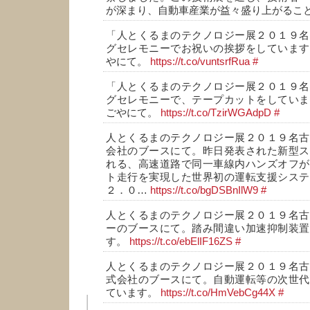
が深まり、自動車産業が益々盛り上がるこ
「人とくるまのテクノロジー展２０１９名
グセレモニーでお祝いの挨拶をしています
やにて。
https://t.co/vuntsrfRua
#
「人とくるまのテクノロジー展２０１９名
グセレモニーで、テープカットをしていま
ごやにて。
https://t.co/TzirWGAdpD
#
人とくるまのテクノロジー展２０１９名古
会社のブースにて。昨日発表された新型ス
れる、高速道路で同一車線内ハンズオフが
ト走行を実現した世界初の運転支援システ
２．０…
https://t.co/bgDSBnIlW9
#
人とくるまのテクノロジー展２０１９名古
ーのブースにて。踏み間違い加速抑制装置
す。
https://t.co/ebElIF16ZS
#
人とくるまのテクノロジー展２０１９名古
式会社のブースにて。自動運転等の次世代
ています。
https://t.co/HmVebCg44X
#