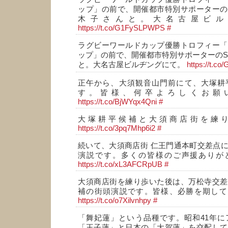
ップ」の前で、開催都市特別サポーターの
木子さんと。大名古屋ビル
https://t.co/G1FySLPWPS
#
ラグビーワールドカップ優勝トロフィー「
ップ」の前で、開催都市特別サポーターのSona
と。大名古屋ビルヂングにて。
https://t.
正午から、大須観音山門前にて、大塚耕
す。皆様、何卒よろしくお願い
https://t.co/BjWYqx4Qni
#
大塚耕平候補と大須商店街を練り
https://t.co/3pq7Mhp6i2
#
続いて、大須商店街 仁王門通本町交差点
演説です。多くの皆様のご声援ありがと
https://t.co/xL3AFCRpUB
#
大須商店街を練り歩いた後は、万松寺交差
補の街頭演説です。皆様、必勝を期して、
https://t.co/o7Xilvnhpy
#
「舞妃蓮」という品種です。昭和41年に
「王子蓮」と日本の「大賀蓮」を交配して