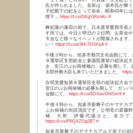
氏が作られました。名前は、坂本氏が舞う
子妃殿下の妃をとって命名。昭和43年に
陛下…
https://t.co/DEgYjRzhKc
#
舞妃蓮の蓮田の前で。日永貴章愛西市長と
す田では、今日と明日の２日間、お茶会や
大会など様々なイベントが開催されます。
い！
https://t.co/e3HcTDSFpA
#
午後２時から、知多市勤労文化会館にて、
８選挙区支部総会と参議院選挙の総決起大
き、安江のぶお両候補の、必勝を期して、頑
太郎外務大臣も来ていただきました。
https
自民党愛知第８選挙区支部の総決起大会で
安江のぶお両候補の必勝を期して、ガンバロ
会館にて。
https://t.co/5OXwvONGm9
#
午後４時から、知多市新舞子のヤマナカア
ぶお候補の街頭演説です。公明党の斎藤幹
補、大村、伊藤代議士と。全力で、
https://t.co/P6QXZGg2B7
#
知多市新舞子のヤマナカアルテ前での街