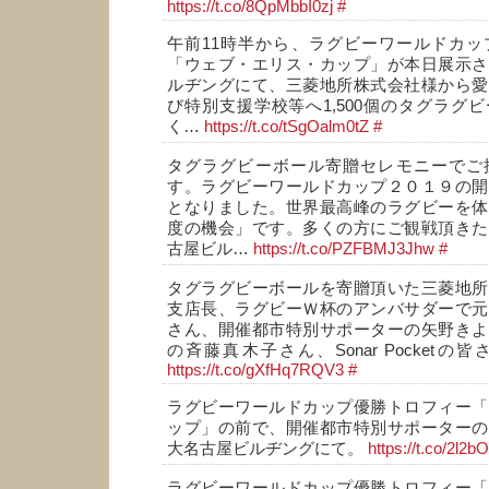
https://t.co/8QpMbbI0zj
#
午前11時半から、ラグビーワールドカッ
「ウェブ・エリス・カップ」が本日展示さ
ルヂングにて、三菱地所株式会社様から愛
び特別支援学校等へ1,500個のタグラグ
く…
https://t.co/tSgOalm0tZ
#
タグラグビーボール寄贈セレモニーでご
す。ラグビーワールドカップ２０１９の開
となりました。世界最高峰のラグビーを体
度の機会」です。多くの方にご観戦頂きた
古屋ビル…
https://t.co/PZFBMJ3Jhw
#
タグラグビーボールを寄贈頂いた三菱地所
支店長、ラグビーＷ杯のアンバサダーで元
さん、開催都市特別サポーターの矢野きよ
の斉藤真木子さん、Sonar Pocket
https://t.co/gXfHq7RQV3
#
ラグビーワールドカップ優勝トロフィー「
ップ」の前で、開催都市特別サポーターの
大名古屋ビルヂングにて。
https://t.co/2l2
ラグビーワールドカップ優勝トロフィー「