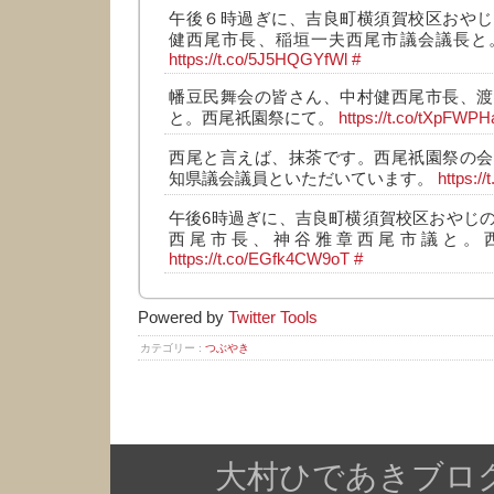
午後６時過ぎに、吉良町横須賀校区おやじ
健西尾市長、稲垣一夫西尾市議会議長と
https://t.co/5J5HQGYfWl
#
幡豆民舞会の皆さん、中村健西尾市長、渡
と。西尾祇園祭にて。
https://t.co/tXpFWP
西尾と言えば、抹茶です。西尾祇園祭の会
知県議会議員といただいています。
https:/
午後6時過ぎに、吉良町横須賀校区おやじ
西尾市長、神谷雅章西尾市議と。
https://t.co/EGfk4CW9oT
#
Powered by
Twitter Tools
カテゴリー :
つぶやき
大村ひであきブログ Copy