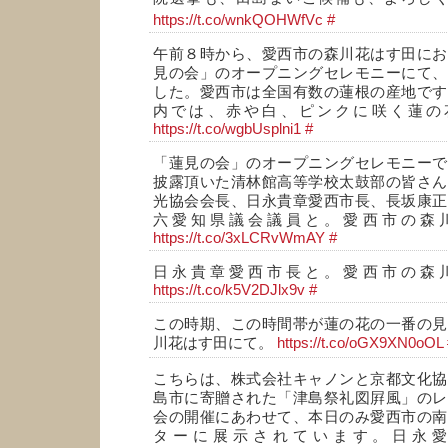
https://t.co/wnkQOHWfVc
#
午前８時から、愛西市の森川花はす田にお
見の会」のオープニングセレモニーにて、
した。愛西市は全国有数の蓮根の産地です
内では、赤や白、ピンクに咲く蓮の
https://t.co/wgbUsplni1
#
「蓮見の会」のオープニングセレモニーで
披露頂いた清林館高等学校太鼓部の皆さん
光協会会長、日永貴章愛西市長、長坂康正
六愛知県議会議員と。愛西市の森
https://t.co/3xLCRvWmAY
#
日永貴章愛西市長と。愛西市の森
https://t.co/k5V2DJlx9v
#
この時期、この時間帯が蓮の花の一番の見
川花はす田にて。
https://t.co/oGX9XN0oOL
こちらは、株式会社キャノンと京都文化協
島市に寄贈された「津島祭礼図屛風」のレ
会の開催にあわせて、本日のみ愛西市の南
ターに展示されています。日永