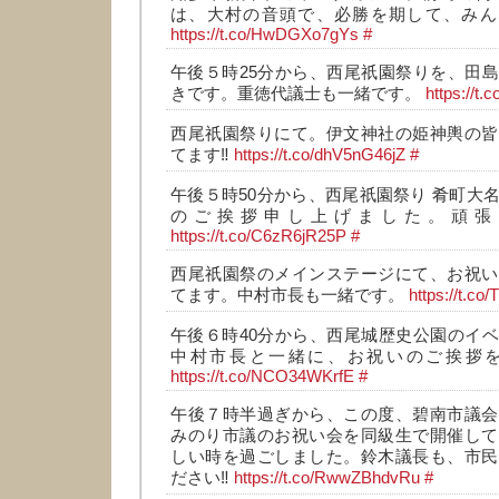
は、大村の音頭で、必勝を期して、みんな
https://t.co/HwDGXo7gYs
#
午後５時25分から、西尾祇園祭りを、田
きです。重徳代議士も一緒です。
https://t.
西尾祇園祭りにて。伊文神社の姫神輿の皆
てます‼️
https://t.co/dhV5nG46jZ
#
午後５時50分から、西尾祇園祭り 肴町大
のご挨拶申し上げました。頑張
https://t.co/C6zR6jR25P
#
西尾祇園祭のメインステージにて、お祝い
てます。中村市長も一緒です。
https://t.c
午後６時40分から、西尾城歴史公園のイ
中村市長と一緒に、お祝いのご挨拶を
https://t.co/NCO34WKrfE
#
午後７時半過ぎから、この度、碧南市議会
みのり市議のお祝い会を同級生で開催して
しい時を過ごしました。鈴木議長も、市民
ださい‼️
https://t.co/RwwZBhdvRu
#