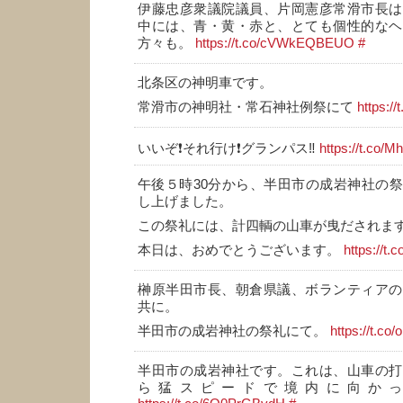
伊藤忠彦衆議院議員、片岡憲彦常滑市長は
中には、青・黄・赤と、とても個性的なヘ
方々も。
https://t.co/cVWkEQBEUO
#
北条区の神明車です。
常滑市の神明社・常石神社例祭にて
https:
いいぞ❗それ行け❗グランパス‼️
https://t.co/M
午後５時30分から、半田市の成岩神社の
し上げました。
この祭礼には、計四輌の山車が曳だされま
本日は、おめでとうございます。
https://t
榊原半田市長、朝倉県議、ボランティアの
共に。
半田市の成岩神社の祭礼にて。
https://t.c
半田市の成岩神社です。これは、山車の打
ら猛スピードで境内に向か