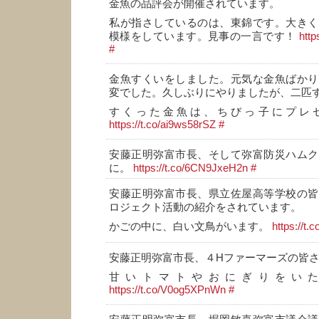
金魚の品評会が開催されています。
私が指さしているのは、東錦です。大きく
模様をしています。見事の一言です！
htt
#
金魚すくいをしました。元気な金魚ばかり
変でした。久しぶりにやりましたが、二匹
すくった金魚は、ちびっ子にプレ
https://t.co/ai9ws58rSZ
#
安藤正明弥富市長、そして弥富防災ハムク
に。
https://t.co/6CN9JxeH2n
#
安藤正明弥富市長、県立佐屋高等学校の皆
ロジェクト活動の紹介をされています。
かごの中に、白い文鳥がいます。
https://
安藤正明弥富市長、４Hファーマーズの皆
甘いトマトやおにぎりをい
https://t.co/V0og5XPnWn
#