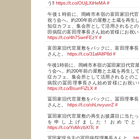
う‼️
https://t.co/OUjLXiHeMA
#
午後１時前に、岡崎市本宿の富田家旧代官
祝う会へ。約200年前の屋敷と土蔵を再生
知症カフェ、集会所として活用されるとの
田病院の富田理事長さん始め皆様にお祝い
https://t.co/4h7SwnFEzY
#
富田家旧代官屋敷をバックに。富田理事長
さんと。
https://t.co/31afAlIP8d
#
午後1時前に、岡崎市本宿の冨田家旧代官
う会へ。約200年前の屋敷と土蔵を再生し
症カフェ、集会所として活用されるとのこ
病院の冨田理事長さん始め皆様にお祝い
https://t.co/BsurrFiZLX
#
冨田家旧代官屋敷をバックに。冨田理事長
さんと。
https://t.co/ohLnvyuvrZ
#
冨田家旧代官屋敷の再生お披露目に当たっ
を申し上げました！おめでとう
https://t.co/YoMrzbXITc
#
冨田家現当主の冨田病院理事長さんと。
ht