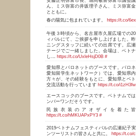
安藤正明弥富市長、堀岡敏喜弥富市議会議
ん、ミス弥富の井坂理子さん、ミス弥富金
とともに。
春の陽気に包まれています。
https://t.co/
午後３時頃から、名古屋市久屋広場での20
ィバルにて、ご挨拶を申し上げました。昨
ニングスタッフに続いての出席です。広瀬
テージでご一緒しました。会場は、ベトナ
し…
https://t.co/UxIeHsjD0B
#
愛知県とバロネットのブースです。バロネ
愛知留学生ネットワーク）では、愛知県内
方々が、その経験をもとに、愛知県とベト
交流活動を行っています
https://t.co/i1zH3
エースコックのブースです。ベトナムでは
ンバーワンだそうです。
民族衣装のアオザイを着た
https://t.co/hMKUAPxPY3
#
2019ベトナムフェスティバルの広瀬紀子
ンツーリストの皆さんと共に。
https://t.c