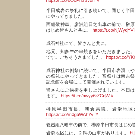
https://t.co/6O0PrGBvdH
#
半田成岩の祭礼に引き続いて、同じく半田
にやってきました。
西組敬神車、彦洲組日之出車の前で、榊原
はじめ皆さんと共に。
https://t.co/NjWyqYV
成石神社にて、皆さんと共に。
地元、知多牛の串焼きをいただきました。
です。ごちそうさまでした。
https://t.co/
成石神社の例祭に続いて、半田市岩滑（や
の祭礼にやってきました。宵祭りは南吉祭
記念館を会場にして開催されています。
皆さんにご挨拶を申し上げました。本日は
ます。
https://t.co/nwyy6rZCqW
#
榊原半田市長、朝倉県議、岩滑地区
https://t.co/m0gbWAhYvl
#
義烈組八幡車の前で、榊原半田市長はじめ
岩滑地区には、２輌の山車があります。
ht