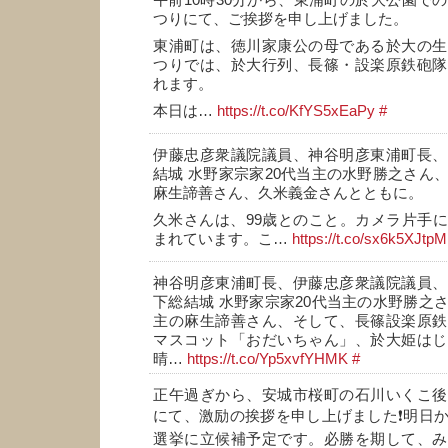
午前10時30分から、東浦町の於大公園での
つりにて、ご挨拶を申し上げました。
東浦町は、徳川家康公の母である於大の生
つりでは、於大行列、長篠・設楽原鉄砲隊
れます。
本日は…
https://t.co/KfYS5xEaPy
#
伊藤忠彦衆議院議員、神谷明彦東浦町長、
結城 水野家宗家20代当主の水野勝之さん
麻生諦善さん、久米義金さんとともに。
久米さんは、99歳とのこと。カメラ片手
まれています。こ…
https://t.co/sx6k5XJtpM
神谷明彦東浦町長、伊藤忠彦衆議院議員、
下総結城 水野家宗家20代当主の水野勝之
主の麻生諦善さん、そして、長篠設楽原鉄
マスコット「おだいちゃん」、於大姫はじ
晴…
https://t.co/Yp5xvfYHMK
#
正午過ぎから、安城市桜町の石川いくこ後
にて、激励の挨拶を申し上げました❗明日
選挙に立候補予定です。必勝を期して、み