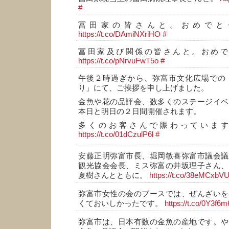
#
冨田家の皆さんと。おめでとう
https://t.co/DAmiNXriHO
#
冨田家及び関係の皆さんと。おめで
https://t.co/pNrvuFwT5o
#
午後２時過ぎから、弥富市文化広場での「
り」にて、ご挨拶を申し上げました。
金魚や花の品評会、数多くのステージイベ
本日と明日の２日間開催されます。
多くのお客さんで賑わっていま
https://t.co/01dCzulP6l
#
安藤正明弥富市長、堀岡敏喜弥富市議会議
観光協会会長、ミス弥富の井坂理子さん、
夏樹さんとともに。
https://t.co/38eMCxbV
弥富市女性の会のブースでは、ぜんざいを
くておいしかったです。
https://t.co/0Y3f6
弥富市は、日本有数の金魚の産地です。や