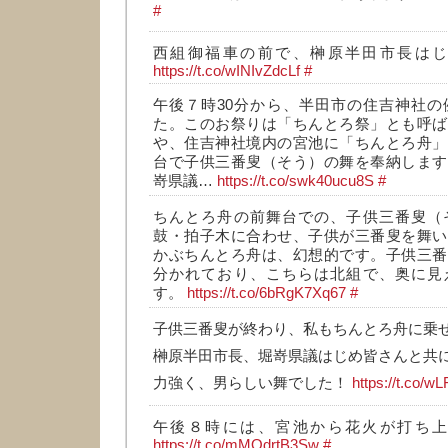
#
西組御福車の前で、榊原半田市長は
https://t.co/wINIvZdcLf
#
午後７時30分から、半田市の住吉神社の
た。このお祭りは「ちんとろ祭」とも呼ば
や、住吉神社境内の宮池に「ちんとろ舟」
台で子供三番叟（そう）の舞を奉納します
嵜県議…
https://t.co/swk40ucu8S
#
ちんとろ舟の前舞台での、子供三番叟（
鼓・拍子木に合わせ、子供が三番叟を舞い
かぶちんとろ舟は、幻想的です。子供三番
分かれており、こちらは北組で、奥に見
す。
https://t.co/6bRgK7Xq67
#
子供三番叟が終わり、私もちんとろ舟に乗
榊原半田市長、堀嵜県議はじめ皆さんと共
力強く、男らしい舞でした！
https://t.co/w
午後８時には、宮池から花火が打ち
https://t.co/mMOdrtB3Sw
#