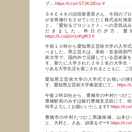
プ…
https://t.co/cSTJKZtEnz
#
ＳＫＥ４８の須田亜香里さん、今回のプロ
が女将修行をさせていただく株式会社海栄
と。「愛知るプロジェクト」への意気込み
だきました。昨日の夕方、愛
https://t.co/pUn1nKgfK3
#
午前１０時から愛知県立芸術大学の入学式
べました。県立芸大は、美術・音楽両部門
術大学で、国内外で活躍している芸術家を
す。新たに入学された２８１名の大学生・
りある大学生活を過ごされるとともに、ご
愛知県立芸術大学の入学式でお祝いの挨
す。愛知県立芸術大学奏楽堂にて。
https:/
午後２時10分から、豊橋市の中村たつひ
豊橋駅前のみずほ銀行豊橋支店前にて、街
何卒よろしくお願いいたします‼️
https://t
豊橋市の中村たつひこ県議候補、山本ひ
と、大村と。さあ、頑張るぞー‼️
https://t.