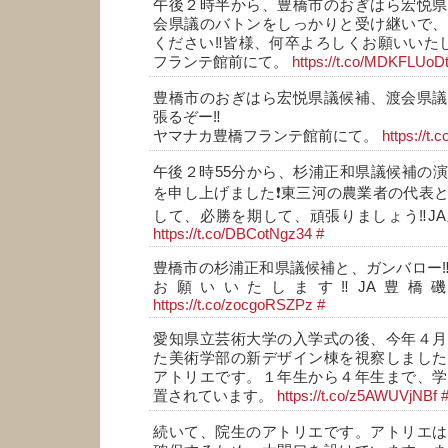
午後２時半から、豊橋市のおぎはら宏悦県
会県議のバトンをしっかりと受け継いで、
ください‼️皆様、何卒よろしくお願いいたし
フランテ館前にて。
https://t.co/MDKFLUoD
豊橋市のおぎはら宏悦県議候補、渡会県議
張るぞー‼️
ヤマナカ豊橋フランテ館前にて。
https://t
午後２時55分から、杉浦正和県議候補の
を申し上げました❗東三河の農業者の代表
して、必勝を期して、頑張りましょう‼️J
https://t.co/DBCotNgz34
#
豊橋市の杉浦正和県議候補と、ガンバロー‼
お願いいたします‼️JA豊橋
https://t.co/zocgoRSZPz
#
愛知県立芸術大学の入学式の後、今年４月
た美術学部の新デザイン棟を視察しました
アトリエです。１年生から４年生まで、学
置されています。
https://t.co/z5AWUVjNBf
続いて、院生のアトリエです。アトリエは