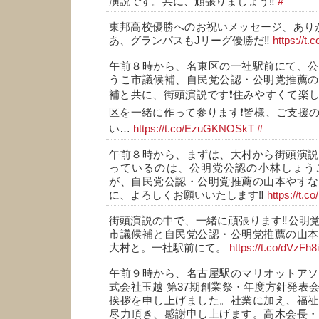
演説です。共に、頑張りましょう‼️
#
東邦高校優勝へのお祝いメッセージ、ありが
あ、グランパスもJリーグ優勝だ‼️
https://t
午前８時から、名東区の一社駅前にて、公
うこ市議候補、自民党公認・公明党推薦の
補と共に、街頭演説です❗住みやすくて楽
区を一緒に作って参ります❗皆様、ご支援
い…
https://t.co/EzuGKNOSkT
#
午前８時から、まずは、大村から街頭演説
っているのは、公明党公認の小林しょう
が、自民党公認・公明党推薦の山本やすな
に、よろしくお願いいたします‼️
https://t.co
街頭演説の中で、一緒に頑張ります‼️公明
市議候補と自民党公認・公明党推薦の山本
大村と。一社駅前にて。
https://t.co/dVzFh8
午前９時から、名古屋駅のマリオットアソ
式会社玉越 第37期創業祭・年度方針発表
挨拶を申し上げました。社業に加え、福祉
尽力頂き、感謝申し上げます。高木会長・