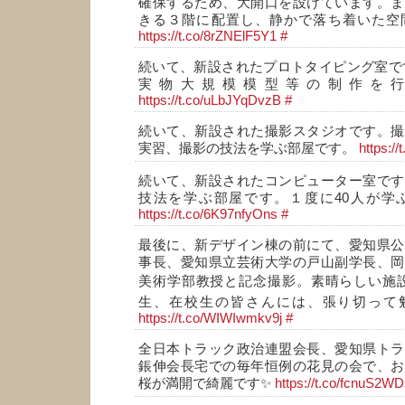
確保するため、大開口を設けています。ま
きる３階に配置し、静かで落ち着いた空
https://t.co/8rZNElF5Y1
#
続いて、新設されたプロトタイピング室で
実物大規模模型等の制作を
https://t.co/uLbJYqDvzB
#
続いて、新設された撮影スタジオです。撮
実習、撮影の技法を学ぶ部屋です。
https:/
続いて、新設されたコンピューター室です
技法を学ぶ部屋です。１度に40人が学
https://t.co/6K97nfyOns
#
最後に、新デザイン棟の前にて、愛知県公
事長、愛知県立芸術大学の戸山副学長、岡
美術学部教授と記念撮影。素晴らしい施設
生、在校生の皆さんには、張り切って勉
https://t.co/WIWIwmkv9j
#
全日本トラック政治連盟会長、愛知県トラ
鋹伸会長宅での毎年恒例の花見の会で、お
桜が満開で綺麗です✨
https://t.co/fcnuS2W