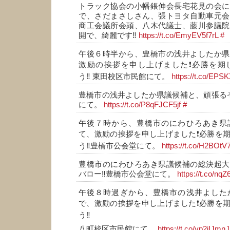
トラック協会の小幡鋹伸会長宅花見の会に
で、さだまさしさん、張トヨタ自動車元会
商工会議所会頭、八木代議士、藤川参議院
開で、綺麗です‼️
https://t.co/EmyEV5f7rL
#
午後６時半から、豊橋市の浅井よしたか県
激励の挨拶を申し上げました❗必勝を期
う‼️ 東田校区市民館にて。
https://t.co/EPS
豊橋市の浅井よしたか県議候補と、頑張るぞ
にて。
https://t.co/P8qFJCF5jf
#
午後７時から、豊橋市のにわひろあき県
て、激励の挨拶を申し上げました❗必勝を
う‼️豊橋市公会堂にて。
https://t.co/H2BOtV
豊橋市のにわひろあき県議候補の総決起大
バロー‼️豊橋市公会堂にて。
https://t.co/n
午後８時過ぎから、豊橋市の浅井よした
で、激励の挨拶を申し上げました❗必勝を
う‼️
八町校区市民館にて。
https://t.co/yp2jIJmn