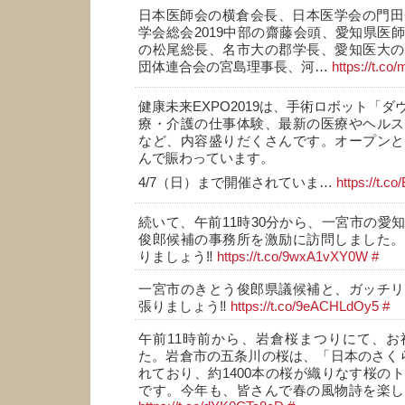
日本医師会の横倉会長、日本医学会の門田
学会総会2019中部の齋藤会頭、愛知県医
の松尾総長、名市大の郡学長、愛知医大の
団体連合会の宮島理事長、河…
https://t.co
健康未来EXPO2019は、手術ロボット「
療・介護の仕事体験、最新の医療やヘルス
など、内容盛りだくさんです。オープンと
んで賑わっています。
4/7（日）まで開催されていま…
https://t.c
続いて、午前11時30分から、一宮市の愛
俊郎候補の事務所を激励に訪問しました。
りましょう‼️
https://t.co/9wxA1vXY0W
#
一宮市のきとう俊郎県議候補と、ガッチリ
張りましょう‼️
https://t.co/9eACHLdOy5
#
午前11時前から、岩倉桜まつりにて、お
た。岩倉市の五条川の桜は、「日本のさくら
れており、約1400本の桜が織りなす桜の
です。今年も、皆さんで春の風物詩を楽し