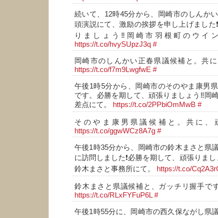
続いて、12時45分から、岡崎市のしんか
頭演説にて、激励の挨拶を申し上げました
りましょう‼️岡崎市羽根町のウイ
https://t.co/hvySUpzJ3q
#
岡崎市のしんかい正春県議候補と。共に、
https://t.co/f7m9LwgfwE
#
午後1時5分から、岡崎市のそのやま康男
です。必勝を期して、頑張りましょう‼️岡
差点にて。
https://t.co/2PPbiOmMwB
#
そのやま康男県議候補と。共に、頑
https://t.co/ggwWCz8A7g
#
午後1時35分から、岡崎市の鈴木まさと県
に訪問しました❗必勝を期して、頑張りましょ
鈴木まさと事務所にて。
https://t.co/Cq2A3
鈴木まさと県議候補と、ガッチリ握手です
https://t.co/RLxFYFuP6L
#
午後1時55分に、岡崎市の西久保ながし県