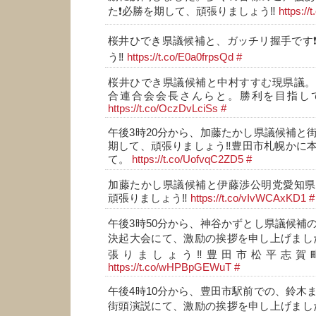
た❗必勝を期して、頑張りましょう‼️
https:/
桜井ひでき県議候補と、ガッチリ握手です
う‼️
https://t.co/E0a0frpsQd
#
桜井ひでき県議候補と中村すすむ現県議。
合連合会会長さんらと。勝利を目指して
https://t.co/OczDvLciSs
#
午後3時20分から、加藤たかし県議候補と
期して、頑張りましょう‼️豊田市札幌かに
て。
https://t.co/UofvqC2ZD5
#
加藤たかし県議候補と伊藤渉公明党愛知県
頑張りましょう‼️
https://t.co/vIvWCAxKD1
#
午後3時50分から、神谷かずとし県議候補
決起大会にて、激励の挨拶を申し上げまし
張りましょう‼️豊田市松平志
https://t.co/wHPBpGEWuT
#
午後4時10分から、豊田市駅前での、鈴木
街頭演説にて、激励の挨拶を申し上げまし