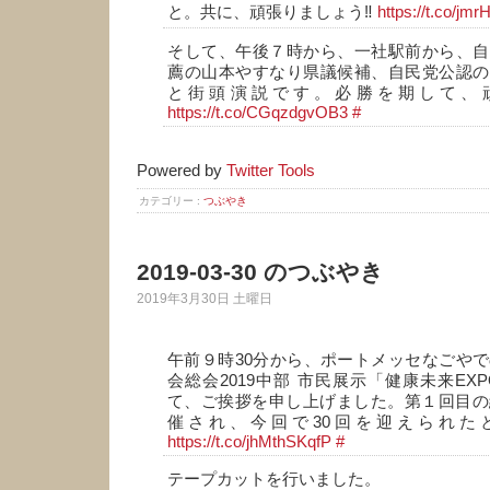
と。共に、頑張りましょう‼️
https://t.co/jmr
そして、午後７時から、一社駅前から、自
薦の山本やすなり県議候補、自民党公認の
と街頭演説です。必勝を期して、頑
https://t.co/CGqzdgvOB3
#
Powered by
Twitter Tools
カテゴリー :
つぶやき
2019-03-30 のつぶやき
2019年3月30日 土曜日
午前９時30分から、ポートメッセなごやで
会総会2019中部 市民展示「健康未来EXP
て、ご挨拶を申し上げました。第１回目の
催され、今回で30回を迎えられた
https://t.co/jhMthSKqfP
#
テープカットを行いました。