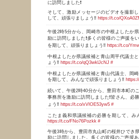
に訪問しました❗
そして、激励メッセージのビデオを撮影し
して、頑張りましょう‼️
https://t.co/QXoA0
午後2時5分から、岡崎市の中根よしたか
励に訪問しました❗多くの皆様のご声援を
を期して、頑張りましょう‼️
https://t.co/
中根よしたか県議候補と青山周平代議士と
ょう‼️
https://t.co/qQ3wklJcNJ
#
中根よしたか県議候補と青山代議士、岡崎
を期して、みんなで頑張りましょう‼️
https:
続いて、午後2時40分から、豊田市本町の
事務所を激励に訪問しました❗皆さん、必
ょう‼️
https://t.co/xVIOE53yw5
#
こたま義和県議候補の必勝を期して、みん
https://t.co/FNo76Pozkk
#
午後3時から、豊田市丸山町の桜井ひでき
励に訪問しました。多くの皆様のご声援あ