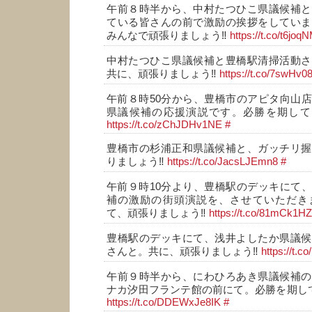
午前８時半から、中村たつひこ県議候補と
ている皆さんの前で激励の挨拶をしていま
みんなで頑張りましょう‼️
https://t.co/t6jo
中村たつひこ県議候補と豊橋駅清掃活動さ
共に、頑張りましょう‼️
https://t.co/7swHv0
午前８時50分から、豊橋市のアピタ向山
県議候補の応援演説です。必勝を期して、
https://t.co/zChJDHv1NE
#
豊橋市の杉浦正和県議候補と、ガッチリ握
りましょう‼️
https://t.co/JacsLJEmn8
#
午前９時10分より、豊橋駅のデッキにて
補の激励の街頭演説を、させていただき
て、頑張りましょう‼️
https://t.co/81mCk1H
豊橋駅のデッキにて、浅井よしたか県議候
さんと。共に、頑張りましょう‼️
https://t.
午前９時半から、にわひろあき県議候補の
ナカ汐田フランテ館の前にて。必勝を期して
https://t.co/DDEWxJe8IK
#