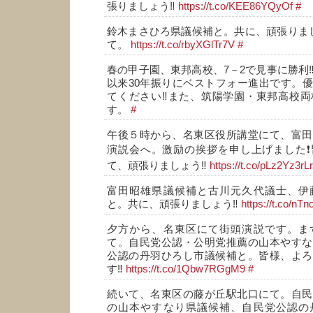
張りましょう‼️
https://t.co/KEE86YQyOf
#
鈴木まさひろ県議候補と。共に、頑張りまし
て。
https://t.co/rbyXGlTr7V
#
春の甲子園、東邦高校、7－2で見事に勝利‼
以来30年振りにベストフォー進出です。
てください‼️また、筑陽学園・東邦高校
す。
#
午後５時から、名東区役所講堂にて、富田
演説会へ。激励の挨拶を申し上げました❗
て、頑張りましょう‼️
https://t.co/pLz2Yz3rLr
富田昭雄県議候補と古川元久代議士、伊
と。共に、頑張りましょう‼️
https://t.co/n
夕方から、名東区にて街頭演説です。ま
て。自民党公認・公明党推薦の山本やすな
公認の丹羽ひろし市議候補と。皆様、よろ
す‼️
https://t.co/1Qbw7RGgM9
#
続いて、名東区の藤が丘駅北口にて。自民
の山本やすなり県議候補、自民党公認の