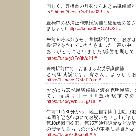
同じく、豊橋市の丹羽ひろあき県議候補と
う‼️
https://t.co/kCwPLw02BU
#
豊橋市の杉浦正和県議候補と後援会の皆さ
ましょう‼️
https://t.co/x0LRO7JO21
#
午前９時50分から、豊橋駅前にて、おぎ
援演説をさせていただきました。寒い中、
ありがとうございました❗必勝を期して、
https://t.co/gOFo8lVd24
#
豊橋駅前にて、おぎはら宏悦県議候補
と街頭演説です。皆さん、よろしくお
https://t.co/cqsGMzP7nm
#
おぎはら宏悦県議候補と渡会克明県議、
て、頑張りまーす‼️豊橋駅前で
https://t.co/yWbEBLgsDH
#
午前11時30分から、陸上自衛隊守山駐屯
60周年記念行事にてお祝いを申し上げま
第10師団司令部、第35普通科連隊などが
の安全な暮らしのための重要な拠点とな
https://t.co/VzJ6cdqILX
#