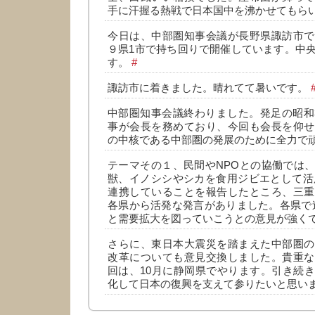
手に汗握る熱戦で日本国中を沸かせてもら
今日は、中部圏知事会議が長野県諏訪市で
９県1市で持ち回りで開催しています。中
す。
#
諏訪市に着きました。晴れてて暑いです。
中部圏知事会議終わりました。発足の昭和
事が会長を務めており、今回も会長を仰せ
の中核である中部圏の発展のために全力で
テーマその１、民間やNPOとの協働では
獣、イノシシやシカを食用ジビエとして活
連携していることを報告したところ、三重
各県から活発な発言がありました。各県で
と需要拡大を図っていこうとの意見が強く
さらに、東日本大震災を踏まえた中部圏の
改革についても意見交換しました。貴重な
回は、10月に静岡県でやります。引き続
化して日本の復興を支えて参りたいと思い