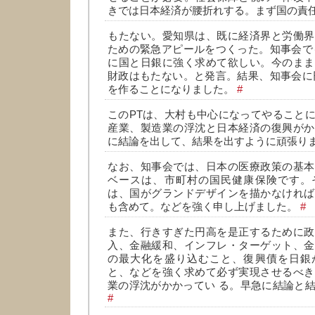
きでは日本経済が腰折れする。まず国の責
もたない。愛知県は、既に経済界と労働界
ための緊急アピールをつくった。知事会で
に国と日銀に強く求めて欲しい。今のまま
財政はもたない。と発言。結果、知事会に
を作ることになりました。
#
このPTは、大村も中心になってやること
産業、製造業の浮沈と日本経済の復興がか
に結論を出して、結果を出すように頑張り
なお、知事会では、日本の医療政策の基本
ベースは、市町村の国民健康保険です。
は、国がグランドデザインを描かなければ
も含めて。などを強く申し上げました。
#
また、行きすぎた円高を是正するために政
入、金融緩和、インフレ・ターゲット、金
の最大化を盛り込むこと、復興債を日銀
と、などを強く求めて必ず実現させるべき
業の浮沈がかかってい る。早急に結論と
#