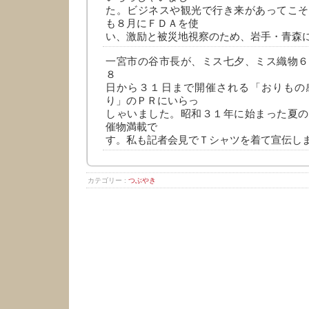
た。ビジネスや観光で行き来があってこそ
も８月にＦＤＡを使
い、激励と被災地視察のため、岩手・青森
一宮市の谷市長が、ミス七夕、ミス織物６
８
日から３１日まで開催される「おりもの
り」のＰＲにいらっ
しゃいました。昭和３１年に始まった夏の
催物満載で
す。私も記者会見でＴシャツを着て宣伝し
カテゴリー :
つぶやき