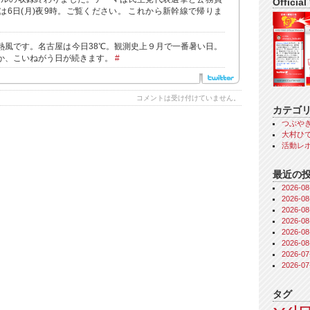
Official
は6日(月)夜9時。ご覧ください。 これから新幹線で帰りま
熱風です。名古屋は今日38℃。観測史上９月で一番暑い日。
か、こいねがう日が続きます。
#
コメントは受け付けていません。
カテゴ
つぶや
大村ひで
活動レ
最近の
2026-
2026-
2026-
2026-
2026-
2026-
2026-
2026-
タグ