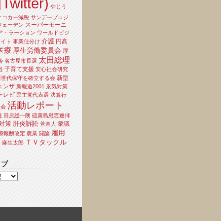
Twitter)
やじう
エコカー減税
サンデープロジ
スーパーモーニ
ウェーデン
ア・ラーション
ワールドビジ
介護
円高
ライト
事業仕分け
医療
厚生労働委員会
厚
太田総理
会
名古屋市長選
当
子育て支援
安心社会研究
新型
新世代保守を確立する会
エンザ
新報道2001
景気対策
テレビ
民主党代表選
決算行
活動レポート
員会
境
田原総一朗
硫黄島慰霊巡拝
対策
肝炎訴訟
衆議
菅直人
雇用
療報酬改定
農業
闘論
ＴＶタックル
夫
麻生太郎
イブ