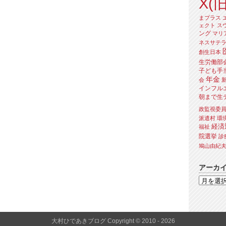
X(旧
まプラス
ェクト
ス
ング
マリ
ネスサテ
創生日本
生労働部
子ども手
年金
会
インフル
朝まで生
政監視委
派遣村
環
経済
福祉
院選挙
診
鳩山由紀
アーカ
大村ひであきブログ Copyright © 2010 - 2026