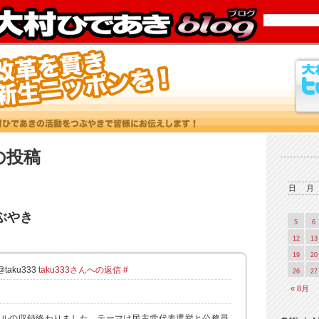
4 の投稿
日
月
つぶやき
5
6
12
13
19
20
aku333
taku333さんへの返信
#
26
27
« 8月
クルの収録終わりました。テーマは民主党代表選挙と公務員