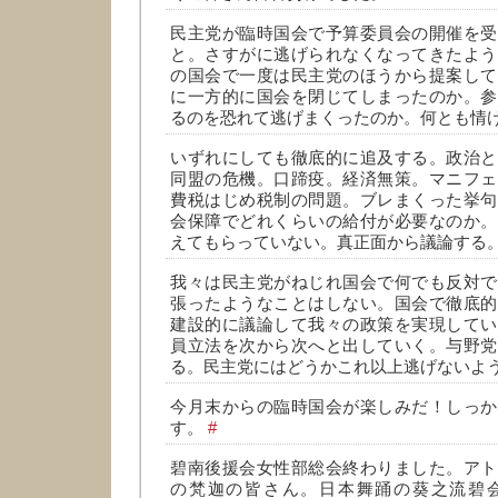
民主党が臨時国会で予算委員会の開催を受
と。さすがに逃げられなくなってきたよう
の国会で一度は民主党のほうから提案して
に一方的に国会を閉じてしまったのか。参
るのを恐れて逃げまくったのか。何とも情
いずれにしても徹底的に追及する。政治と
同盟の危機。口蹄疫。経済無策。マニフェ
費税はじめ税制の問題。ブレまくった挙句
会保障でどれくらいの給付が必要なのか。
えてもらっていない。真正面から議論する
我々は民主党がねじれ国会で何でも反対で
張ったようなことはしない。国会で徹底的
建設的に議論して我々の政策を実現してい
員立法を次から次へと出していく。与野党
る。民主党にはどうかこれ以上逃げないよ
今月末からの臨時国会が楽しみだ！しっか
す。
#
碧南後援会女性部総会終わりました。アト
の梵迦の皆さん。日本舞踊の葵之流碧