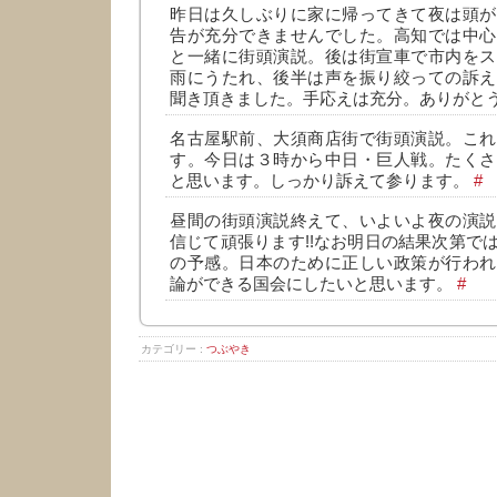
昨日は久しぶりに家に帰ってきて夜は頭が
告が充分できませんでした。高知では中心
と一緒に街頭演説。後は街宣車で市内をス
雨にうたれ、後半は声を振り絞っての訴え
聞き頂きました。手応えは充分。ありがと
名古屋駅前、大須商店街で街頭演説。これ
す。今日は３時から中日・巨人戦。たくさ
と思います。しっかり訴えて参ります。
#
昼間の街頭演説終えて、いよいよ夜の演説
信じて頑張ります!!なお明日の結果次第で
の予感。日本のために正しい政策が行われ
論ができる国会にしたいと思います。
#
カテゴリー :
つぶやき