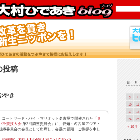
4 の投稿
日
月
つぶやき
3
4
10
11
17
18
ら、コートヤード・バイ・マリオット名古屋で開催された「
#
24
25
パラ競技大会
第2回調整委員会」に、愛知・名古屋アジア・
« 10月
組織委員会の会長として出席し、会議の冒頭、ご挨拶を申し
ra_jimusho_/status/1856901647521218976