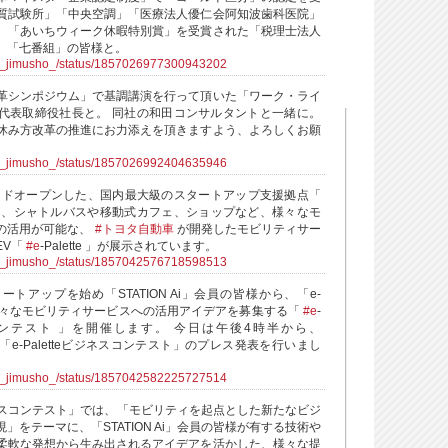
質試験所」「中央空調」「医療法人優仁会阿知波歯科医院」
、「あいちウィーク休暇特別賞」を受賞された「税理士法人
」「七番組」の皆様と。
ra_jimusho_/status/1857026977300943202
革シンポジウム」で基調講演を行って頂いた「ワーク・ライ
代表取締役社長と。 同社の和田コンサルタントと一緒に。
休み方改革の推進にお力添えを頂きますよう、よろしくお願
ra_jimusho_/status/1857026992404635946
ランドオープンした、国内最大級のスタートアップ支援拠点「
、シャトルバスや移動式カフェ、ショップなど、様々なモ
の活用が可能な、
#トヨタ自動車
が開発したモビリティサー
EV「
#e
-Palette 」が展示されています。
ra_jimusho_/status/1857042576718598513
トアップを始め「STATION Ai」会員の皆様から、「e-
った様々なモビリティサービスへの活用アイデアを募集する「
#e
-
ネスコンテスト 」を開催します。 今日は午後4時半から、
」で、「e-Paletteビジネスコンテスト」のプレス発表を行いまし
ra_jimusho_/status/1857042582225727514
eビジネスコンテスト」では、「モビリティを起点とした新たなビジ
」をテーマに、「STATION Ai」会員の皆様が有する技術や
柔軟な発想から生み出されるアイデアを活かした、様々な提