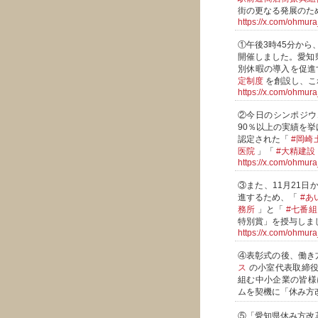
街の更なる発展のた
https://x.com/ohmu
①午後3時45分から
開催しました。愛知
別休暇の導入を促進
定制度
を創設し、こ
https://x.com/ohmu
②今日のシンポジウ
90％以上の実績を
認定された「
#岡崎
医院
」「
#大精建設
https://x.com/ohmu
③また、11月21日
進するため、「
#あ
務所
」と「
#七番組
特別賞」を授与しま
https://x.com/ohmu
④表彰式の後、働き
ス
の小室代表取締役
組む中小企業の皆様
ムを契機に「休み方
⑤「愛知県休み方改