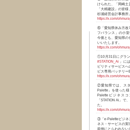
けられた、「岡崎土
「大精建設」の皆様
杉浦経営会計事務所
https://x.com/ohmu
⑥「愛知県休み方改
フバランス」の小室
今後とも、愛知県の
いいたします。
https://x.com/ohmu
①10月31日にグ
#STATION_Ai
」には
ビリティサービスへ
ビス専用バッテリー
https://x.com/ohmu
②愛知県では、スター
Palette」を使
Paletteビジ
「STATION Ai
た。
https://x.com/ohmu
③「e-Palett
ネス・サービスの実現
前例にとらわれない