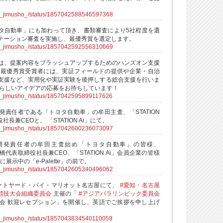
ra_jimusho_/status/1857042588546597368
タ自動車」にも加わって頂き、書類審査により5社程度を選
テーション審査を実施し、最優秀賞を選定します。
ra_jimusho_/status/1857042592556310669
は、提案内容をブラッシュアップするためのハンズオン支援
、最優秀賞受賞者には、実証フィールドの提供や企業・自治
支援など、実用化や実証実験を後押しする総合支援を行いま
晴らしいアイデアの応募をお待ちしています！
ra_jimusho_/status/1857042595899117626
」の開発責任者である「トヨタ自動車」の牟田主査、「STATION
社長兼CEOと。 「STATION Ai」にて。
ra_jimusho_/status/1857042600236073097
te」の開発責任者の牟田主査始め「トヨタ自動車」の皆様、
」の佐橋代表取締役社長兼CEO、「STATION Ai」会員企業の皆様
i」に展示中の「e-Palette」の前で。
ra_jimusho_/status/1857042605340496062
ートヤード・バイ・マリオット名古屋にて、
#愛知・名古屋
競技大会組織委員会
主催の「
#アジアパラリンピック委員会
会 歓迎レセプション」を開催し、英語でご挨拶を申し上げ
ra_jimusho_/status/1857043834540110059