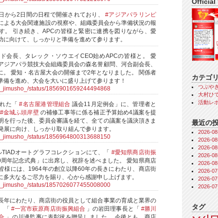
Official
日から2日間の日程で開催されており、
#アジアパラリンピ
)による大会関連施設の視察や、組織委員会から準備状況の報
す。 引き続き、APCの皆様と緊密に連携を図りながら、愛
功に向けて、しっかりと準備を進めて参ります。
ド会長、タレック・ソウエイCEO始めAPCの皆様と。 愛
アジアパラ競技大会組織委員会の森名誉顧問、河合副会長、
に。 愛知・名古屋大会の開催まで2年となりました。 関係者
カテゴ
準備を進め、大会を大いに盛り上げて参ります！
つぶや
ra_jimusho_/status/1856901659244494868
大村ひで
活動レ
された「
#名古屋港管理組合
議会11月定例会」に、管理者と
#金城ふ頭岸壁
の補修工事等に係る補正予算始め4議案を提
明を行った後、委員会審議を経て、全ての議案を議決頂きま
最近の
発展に向け、しっかり取り組んで参ります。
2026-
ra_jimusho_/status/1856964800313688150
2026-
2026-
ルTIADオートグラフコレクションにて、「
#愛知県商店街振
2026-
0周年記念式典」に出席し、祝辞を述べました。 愛知県商店
2026-
皆様には、1964年の創立以降60年の長きにわたり、商店街
2026-
に多大なるご尽力を賜り、心から感謝申し上げます。
2026-
ra_jimusho_/status/1857026077455008000
2026-
長年にわたり、商店街の役員として組合事業の育成と業界の
タグ
、「
#一宮市萩原商店街振興組合
」の岩田理事長と「
#勝川
合
」の川邊監事に表彰状を贈呈しました。 今後とも、商店