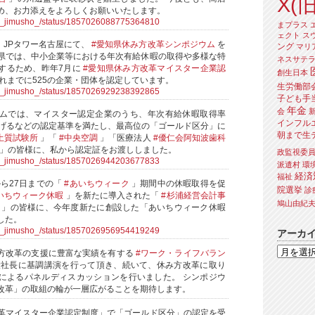
X(旧
め、お力添えをよろしくお願いいたします。
ra_jimusho_/status/1857026088775364810
まプラス
ェクト
ス
、JPタワー名古屋にて、
#愛知県休み方改革シンポジウム
を
ング
マリ
県では、中小企業等における年次有給休暇の取得や多様な特
ネスサテ
するため、昨年7月に
#愛知県休み方改革マイスター企業認
創生日本
れまでに525の企業・団体を認定しています。
生労働部
ra_jimusho_/status/1857026929238392865
子ども手
年金
会
ムでは、マイスター認定企業のうち、年次有給休暇取得率
インフル
挙げるなどの認定基準を満たし、最高位の「ゴールド区分」に
朝まで生
土質試験所
」「
#中央空調
」「医療法人
#優仁会阿知波歯科
」の皆様に、私から認定証をお渡ししました。
政監視委
ra_jimusho_/status/1857026944203677833
派遣村
環
経済
福祉
から27日までの「
#あいちウィーク
」期間中の休暇取得を促
院選挙
診
いちウィーク休暇
」を新たに導入された「
#杉浦経営会計事
鳩山由紀
」の皆様に、今年度新たに創設した「あいちウィーク休暇
した。
ra_jimusho_/status/1857026956954419249
アーカ
方改革の支援に豊富な実績を有する
#ワーク・ライフバラン
社長に基調講演を行って頂き、続いて、休み方改革に取り
によるパネルディスカッションを行いました。 シンポジウ
改革」の取組の輪が一層広がることを期待します。
革マイスター企業認定制度」で「ゴールド区分」の認定を受