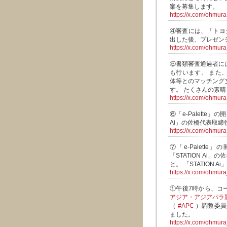
案を募集します。
https://x.com/ohmu
④審査には、「トヨ
出した後、プレゼン
https://x.com/ohmu
⑤書類審査通過者に
も行います。 また
体等とのマッチング
す。 たくさんの素
https://x.com/ohmu
⑥「e-Palette
Ai」の佐橋代表取締役
https://x.com/ohmu
⑦「e-Palet
「STATION Ai
と。 「STATION A
https://x.com/ohmu
①午後7時から、コ
アジア・アジアパラ
（
#APC
）調整委員
ました。
https://x.com/ohmu