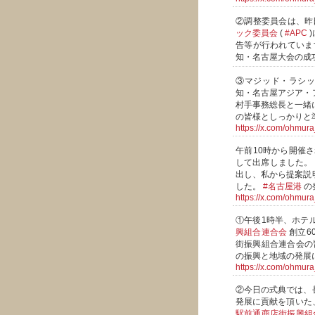
②調整委員会は、昨
ック委員会
(
#APC
告等が行われていま
知・名古屋大会の成
③マジッド・ラシッ
知・名古屋アジア・
村手事務総長と一緒
の皆様としっかりと
https://x.com/ohmu
午前10時から開催
して出席しました。
出し、私から提案説
した。
#名古屋港
の
https://x.com/ohmu
①午後1時半、ホテ
興組合連合会
創立6
街振興組合連合会の
の振興と地域の発展
https://x.com/ohmu
②今日の式典では、
発展に貢献を頂いた
駅前通商店街振興組