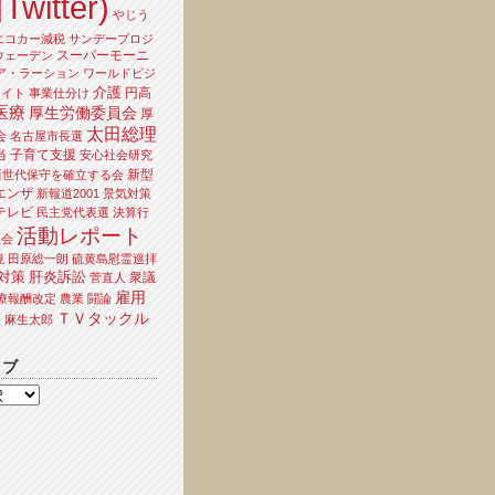
Twitter)
やじう
エコカー減税
サンデープロジ
スーパーモーニ
ウェーデン
ア・ラーション
ワールドビジ
介護
円高
ライト
事業仕分け
医療
厚生労働委員会
厚
太田総理
会
名古屋市長選
当
子育て支援
安心社会研究
新型
新世代保守を確立する会
エンザ
新報道2001
景気対策
テレビ
民主党代表選
決算行
活動レポート
員会
境
田原総一朗
硫黄島慰霊巡拝
対策
肝炎訴訟
衆議
菅直人
雇用
療報酬改定
農業
闘論
ＴＶタックル
夫
麻生太郎
イブ