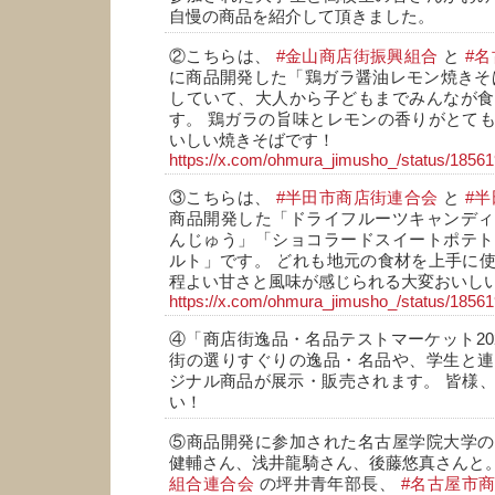
自慢の商品を紹介して頂きました。
②こちらは、
#金山商店街振興組合
と
#
に商品開発した「鶏ガラ醤油レモン焼きそ
していて、大人から子どもまでみんなが食
す。 鶏ガラの旨味とレモンの香りがとて
いしい焼きそばです！
https://x.com/ohmura_jimusho_/status/185
③こちらは、
#半田市商店街連合会
と
#
商品開発した「ドライフルーツキャンディ
んじゅう」「ショコラードスイートポテト
ルト」です。 どれも地元の食材を上手に
程よい甘さと風味が感じられる大変おいし
https://x.com/ohmura_jimusho_/status/185
④「商店街逸品・名品テストマーケット202
街の選りすぐりの逸品・名品や、学生と連
ジナル商品が展示・販売されます。 皆様
い！
⑤商品開発に参加された名古屋学院大学の
健輔さん、浅井龍騎さん、後藤悠真さんと
組合連合会
の坪井青年部長、
#名古屋市