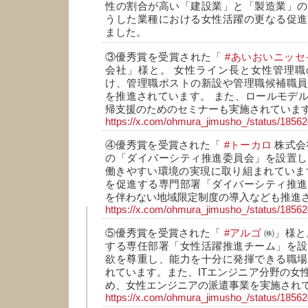
性の割合が高い「建設業」と「製造業」の
うした業種における女性活躍の更なる促進
ました。
③優秀賞を受賞された「
#あいおいニッセ
会社」様と。 女性ライン長と女性管理職
け、管理職ポストの新設や管理職候補職員
を推進されています。 また、ロールモデ
帰支援のためのセミナーも実施されていま
https://x.com/ohmura_jimusho_/status/185
④優秀賞を受賞された「
#トーカロ
株式会
の「ダイバーシティ推進委員会」を設置し
働きやすい環境の実現に取り組まれていま
を促進する専門部署「ダイバーシティ推進
を伴わない地域限定制度の導入なども推進
https://x.com/ohmura_jimusho_/status/185
⑤優秀賞を受賞された「
#アルゴ
㈱」様と
する専任部署「女性活躍推進チーム」を設
欲を尊重し、能力を十分に発揮できる職場
れています。また、ITエンジニア分野の女
め、女性エンジニアの派遣事業を実施され
https://x.com/ohmura_jimusho_/status/185