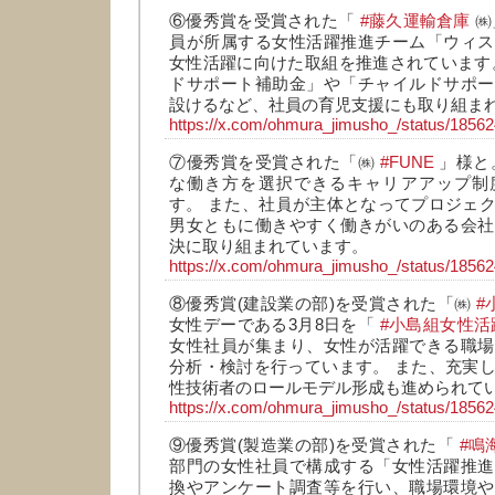
⑥優秀賞を受賞された「
#藤久運輸倉庫
㈱
員が所属する女性活躍推進チーム「ウィス
女性活躍に向けた取組を推進されています
ドサポート補助金」や「チャイルドサポー
設けるなど、社員の育児支援にも取り組ま
https://x.com/ohmura_jimusho_/status/185
⑦優秀賞を受賞された「㈱
#FUNE
」様と
な働き方を選択できるキャリアアップ制
す。 また、社員が主体となってプロジェ
男女ともに働きやすく働きがいのある会社
決に取り組まれています。
https://x.com/ohmura_jimusho_/status/185
⑧優秀賞(建設業の部)を受賞された「㈱
#
女性デーである3月8日を「
#小島組女性活
女性社員が集まり、女性が活躍できる職場
分析・検討を行っています。 また、充実
性技術者のロールモデル形成も進められて
https://x.com/ohmura_jimusho_/status/185
⑨優秀賞(製造業の部)を受賞された「
#鳴
部門の女性社員で構成する「女性活躍推進
換やアンケート調査等を行い、職場環境や