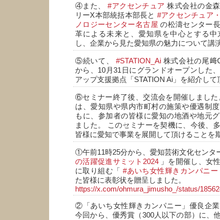
④また、
#アクセンチュア
株式会社の金森
リーX本部統括本部長と
#アクセンチュア
ノロジーセンター名古屋
の松濤センター長
革による未来と、愛知県を中心とする中
し、企業から見た愛知県の魅力について講
⑤続いて、
#STATION_Ai
株式会社の尾﨑
から、10月31日にグランドオープンした
アップ支援拠点「STATION Ai」を紹介し
⑥セミナー終了後、交流会を開催しました
は、愛知県や県内市町村の施策や優遇制度
もに、参加者の皆様に愛知の地酒や地元グ
ました。 このセミナーを契機に、今後、
皆様に愛知で事業を展開して頂けることを
①午前11時25分から、愛知芸術文化センタ
の活躍促進サミット2024
」を開催し、女性
に取り組む「
#あいち女性輝きカンパニー
た皆様に表彰状を贈呈しました。
https://x.com/ohmura_jimusho_/status/185
②「あいち女性輝きカンパニー」優良企業
今回から、優秀賞（300人以下の部）に、