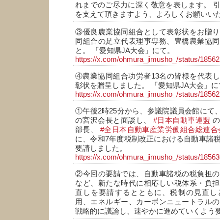
れまでのご尽力に深く敬意を表します。 
を支えて頂きますよう、よろしくお願いい
③優良農業協同組合として表彰状をお贈り
同組合の足立代表理事専務、豊橋農業協同
と。 「愛知県JA大会」にて。
https://x.com/ohmura_jimusho_/status/185
④農業協同組合功労者13名の皆様を代表
彰状を贈呈しました。 「愛知県JA大会」に
https://x.com/ohmura_jimusho_/status/185
①午後2時25分から、参議院議員会館にて
の宮沢会長と面談し、
#日本自動車連盟
の
部長、
#全日本自動車産業労働組合総連合
に、令和7年度税制改正における自動車諸
要請しました。
https://x.com/ohmura_jimusho_/status/185
②今回の要請では、自動車諸税の税負担の
など、新たな時代に相応しい税体系・負担
直しを要請するとともに、税制の見直し
用、エネルギー、カーボンニュートラルの
戦略的に議論し、速やかに進めていくよう