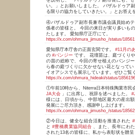
を説明し、「バザルドゥア副市長にも、ぜ
い。」とお願いしました。 バザルドゥア
る限りの協力をしていきたい。」とお答え
④バザルドゥア副市長兼市議会議員始めテ
係者の皆様と。 今回の来日が実り多いも
たします。 愛知県庁正庁にて。
https://x.com/ohmura_jimusho_/status/185
愛知県庁本庁舎の正面玄関です。
#11月の
の
#パンジー
です。 花壇苗は、庭づくり
の苗の総称で、今回の寄せ植えのパンジー
ら春の庭づくりに欠かせない花となってい
イオアシスでも展示しています。ぜひご覧
https://x.com/ohmura_hideaki/status/18561
①午前10時から、Niterra日本特殊陶業市
JA大会
」に出席し、祝辞を述べました。
様には、日頃から、中部地区最大の産出額
発展にご尽力頂き、感謝申し上げます。
https://x.com/ohmura_jimusho_/status/185
②今日は、健全な組合活動を推進された
と
#豊橋農業協同組合
、また、長年にわた
された13名の皆様に、私から表彰状を贈呈