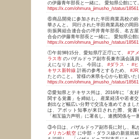
の伊藤青年部長と一緒に。 愛知県公館にて
https://x.com/ohmura_jimusho_/status/185
⑥商品開発に参加された半田商業高校の鈴
華さんと。 同行された半田商業高校の岡田
街振興組合連合会の坪井青年部長、名古屋
合会の伊藤青年部長と一緒に。 愛知県公館
https://x.com/ohmura_jimusho_/status/185
①午前9時15分、愛知県庁正庁にて、
#ア
ラス市
のバザルドゥア副市長兼市議会議員
えになりました。 今回は、
#ダラス
・
#
キサス新幹線
計画の参考とするため、
#J
たとのこと。 皆様の来県を心から歓迎いた
https://x.com/ohmura_jimusho_/status/185
②愛知県とテキサス州は、2016年に「友
関する覚書」を締結し、産業経済や若者交
創出など幅広い分野で交流を進めてきました
は、アボット知事が来日された際、覚書
「相互協力声明」に署名し、連携関係を一
③今日は、バザルドゥア副市長に対し、私
メリカン航空
に中部・ダラス線の新規就航