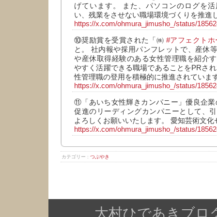
げています。 また、パソコンのログを活
い、残業をさせない職場環境づくりを推進
https://x.com/ohmura_jimusho_/status/185
⑩奨励賞を受賞された「㈱
#アフェクトホ
と。 社内報や採用パンフレットで、産休
や産休取得経験のある女性管理職を紹介す
やすく活躍できる職場であることをPRされ
性管理職の登用を積極的に推進されていま
https://x.com/ohmura_jimusho_/status/185
⑪「あいち女性輝きカンパニー」優良企業
促進のリーディングカンパニーとして、引
よろしくお願いいたします。 愛知芸術文化
https://x.com/ohmura_jimusho_/status/185
カテゴリー :
つぶやき
大村ひであきブログ Copy