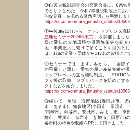
③自民党税制調査会の宮沢会長に、8県知
でとりまとめた「令和7年度税制改正にお
的な見直しを求める緊急声明」を手渡しま
https://x.com/ohmura_jimusho_/status/185
①午後3時15分から、グランドプリンス高
立地セミナー2024IN東京
」を開催しました
様に愛知の立地環境や優遇施策等を紹介
地・事業拡大に繋げて頂くことを目的とし
は、118の企業・団体から217名の皆様に
②セミナーでは、まず、私から、「国際イ
の飛躍」と題し、愛知の厚い産業集積や優
トップレベルの立地補助制度、「STATION
プ支援の取組、ジブリパークを始めとする
クトなどを紹介しました。
https://x.com/ohmura_jimusho_/status/185
③続いて、尾張・海部地区(春日井市、犬
市、あま市)、知多地区(半田市、常滑市、
(岡崎市、刈谷市、安城市、みよし市、幸田
橋市、豊川市、蒲郡市、新城市、田原市)
各市町の特色や取組をPRして頂きました。