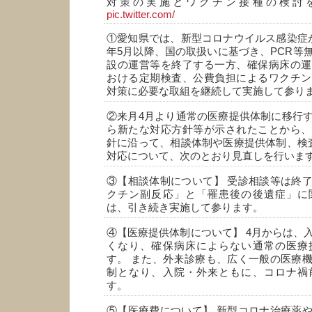
対策の実施とワクチン接種の検討
pic.twitter.com/
①愛知県では、新型コロナウイルス感染症
年5月以降、国の取扱いに基づき、PCR等
設の運営等を終了する一方、確保病床の運
おける定期検査、公費負担によるワクチン
対策に必要な取組を継続して実施して参り
②来月4月より通常の医療提供体制に移行
ら新たな対応方針等が示されたことから、
針に沿って、相談体制や医療提供体制、検
対応について、次のとおり見直しを行いま
③【相談体制について】 受診相談等は終
クチン副反応」と「罹患後の後遺症」に
は、引き続き実施して参ります。
④【医療提供体制について】 4月からは、
くなり、確保病床によらない通常の医療
す。 また、外来診療も、広く一般の医療
制となり、入院・外来ともに、コロナ禍
す。
⑤【医療費について】 新型コロナ治療薬