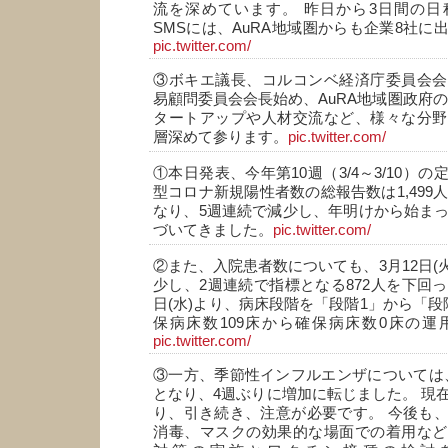
流を深めています。 昨日から3日間の日
SMSには、AuRA地域圏からも企業8社に
pic.twitter.com/
③ボキエ議長、コルコンベ経済庁委員会会
易顧問委員会会長始め、AuRA地域圏政府の
タートアップや人材交流など、様々な分野
層深めて参ります。
pic.twitter.com/
①本日発表、今年第10週（3/4～3/10）
型コロナ新規陽性者数の総報告数は1,499人。
なり、5週連続で減少し、年明けから始まっ
づいてきました。
pic.twitter.com/
②また、入院患者数についても、3月12日(火
少し、2週連続で指標となる872人を下回っ
日(水)より、病床段階を「段階1」から「段
保病床数109床から確保病床数0床の運
pic.twitter.com/
③一方、季節性インフルエンザについては、定
となり、4週ぶりに増加に転じました。 現
り、引き続き、注意が必要です。 今後も
消毒、マスクの効果的な場面での着用など