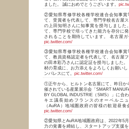
ました。 誠におめでとうございます。
pic.t
②愛知県専修学校各種学校連合会知事賞
て、受賞者を代表して、専門学校名古屋ス
の上田知明さんに知事賞を授与しました。
て、専門学校で培ってきた能力を存分に発
されることを期待しています。 名古屋ガ
pic.twitter.com/
③愛知県専修学校各種学校連合会知事賞
て、教員資格認定者を代表して、名古屋フ
の田本彩乃さんに認定証を授与しました。
材の育成に、お力添えをよろしくお願いし
ンパレスにて。
pic.twitter.com/
①正午から、ヒルトン名古屋にて、昨日からAich
催されている産業展示会「SMART MANUFAC
BY GLOBAL INDUSTRIE（SMS）」
キエ議長始めフランスのオーベルニ
（AuRA）地域圏政府の皆様の歓迎昼食
pic.twitter.com/
②愛知県とAuRA地域圏政府は、2022年
力の覚書を締結し、スタートアップ支援を