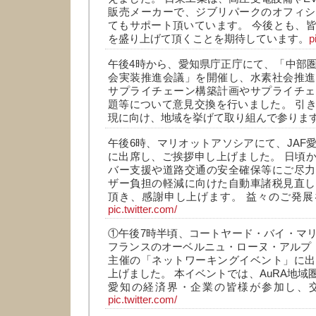
販売メーカーで、ジブリパークのオフィシ
てもサポート頂いています。 今後とも、
を盛り上げて頂くことを期待しています。
p
午後4時から、愛知県庁正庁にて、「中部
会実装推進会議」を開催し、水素社会推進
サプライチェーン構築計画やサプライチェ
題等について意見交換を行いました。 引
現に向け、地域を挙げて取り組んで参りま
午後6時、マリオットアソシアにて、JAF
に出席し、ご挨拶申し上げました。 日頃
バー支援や道路交通の安全確保等にご尽力
ザー負担の軽減に向けた自動車諸税見直し
頂き、感謝申し上げます。 益々のご発展
pic.twitter.com/
①午後7時半頃、コートヤード・バイ・マ
フランスのオーベルニュ・ローヌ・アルプ（
主催の「ネットワーキングイベント」に出
上げました。 本イベントでは、AuRA地域
愛知の経済界・企業の皆様が参加し、
pic.twitter.com/