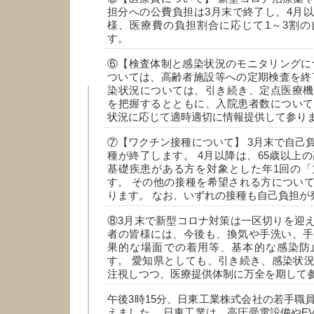
担分への公費負担は3月末で終了し、4月
様、医療費の負担割合に応じて1～3割の
す。
⑥【検査体制と感染状況のモニタリングに
ついては、高齢者施設等への定期検査を終
染状況については、引き続き、定点医療機
を把握するとともに、入院患者数について
状況に応じて適時適切に情報提供して参り
⑦【ワクチン接種について】 3月末で自己
種が終了します。 4月以降は、65歳以上の
基礎疾患がある方を対象とした年1回の「
す。 その他の接種を希望される方につい
ります。 なお、いずれの接種も自己負担が
⑧3月末で新型コロナ対策は一区切りを迎
者の皆様には、今後も、換気や手洗い、手
果的な場面での着用等、基本的な感染防
す。 愛知県としても、引き続き、感染状
注視しつつ、医療提供体制に万全を期して
午後3時15分、日東工業株式会社の若手職
えました。 日東工業は、高圧受電設備やE