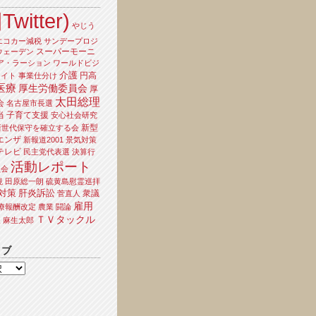
Twitter)
やじう
エコカー減税
サンデープロジ
スーパーモーニ
ウェーデン
ア・ラーション
ワールドビジ
介護
円高
ライト
事業仕分け
医療
厚生労働委員会
厚
太田総理
会
名古屋市長選
当
子育て支援
安心社会研究
新型
新世代保守を確立する会
エンザ
新報道2001
景気対策
テレビ
民主党代表選
決算行
活動レポート
員会
境
田原総一朗
硫黄島慰霊巡拝
対策
肝炎訴訟
衆議
菅直人
雇用
療報酬改定
農業
闘論
ＴＶタックル
夫
麻生太郎
イブ