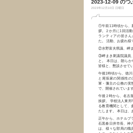
2023-12-09 の
2023年12月10日 日曜日
①午前11時頃から
拶。２か月に1回活動
ランティアの皆さん
た。 活動、お疲れ様
②水野富夫県議、岬
③岬まき衆議院議員
と。 本日は、朗ら
皆様と、懇談させて
午後1時頃から、徳川
と尾張家の関係性の
軍・藩主の公務の実態
で、開催されていま
午後２時から、名古屋
挨拶。 学校法人東
る教育機関として、
たします。 本日は、
正午から、ホテルプ
石黒春日井市長、神
は、様々な部局の職