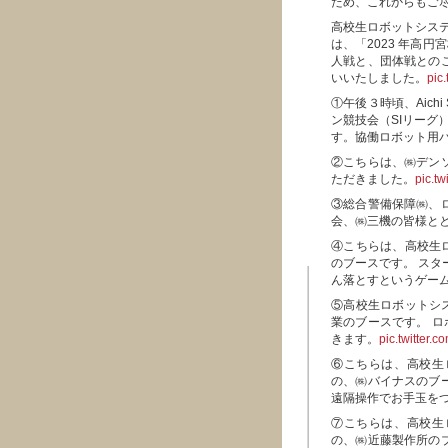
ため、これからもご
高校生ロボットシステム
は、「2023 年高
人戦と、団体戦との
いいたしました。
pic.
①午後３時頃、Aich
ン競技会（SIリーグ
す。協働ロボット用
②こちらは、㈱デン
ただきました。
pic.tw
③総合警備保障㈱、ロ
会、㈱三機の皆様と
④こちらは、高校生
のブースです。 スタ
ん落とすというゲー
⑤高校生ロボットシ
業のブースです。 
きます。
pic.twitter.c
⑥こちらは、高校生
の、㈱バイナスのブ
遠隔操作でお手玉を
⑦こちらは、高校生
の、㈱近藤製作所の