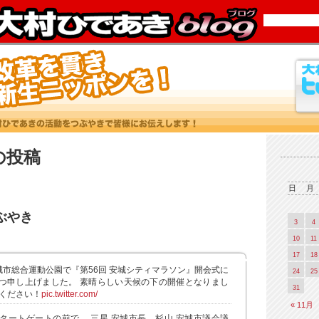
0 の投稿
日
月
つぶやき
3
4
10
11
17
18
城市総合運動公園で『第56回 安城シティマラソン』開会式に
24
25
つ申し上げました。 素晴らしい天候の下の開催となりまし
31
てください！
pic.twitter.com/
« 11月
タートゲートの前で。 三星 安城市長、杉山 安城市議会議