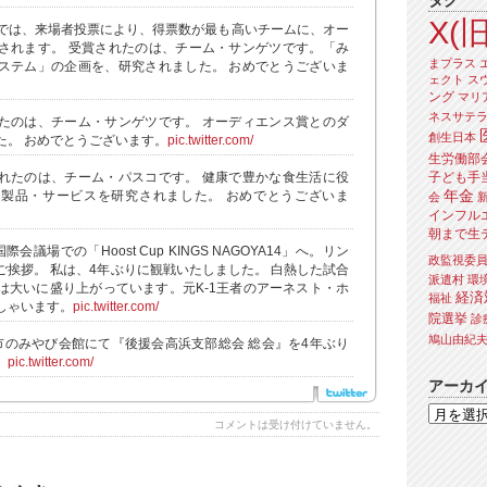
タグ
X(旧
では、来場者投票により、得票数が最も高いチームに、オー
されます。 受賞されたのは、チーム・サンゲツです。「み
まプラス
ステム」の企画を、研究されました。 おめでとうございま
ェクト
ス
ング
マリ
ネスサテ
たのは、チーム・サンゲツです。 オーディエンス賞とのダ
創生日本
た。 おめでとうございます。
pic.twitter.com/
生労働部
子ども手
れたのは、チーム・パスコです。 健康で豊かな食生活に役
年金
製品・サービスを研究されました。 おめでとうございま
会
インフル
朝まで生
会議場での「Hoost Cup KINGS NAGOYA14」へ。リン
政監視委
ご挨拶。 私は、4年ぶりに観戦いたしました。 白熱した試合
派遣村
環
は大いに盛り上がっています。元K-1王者のアーネスト・ホ
経済
福祉
しゃいます。
pic.twitter.com/
院選挙
診
鳩山由紀
市のみやび会館にて『後援会高浜支部総会 総会』を4年ぶり
。
pic.twitter.com/
アーカ
コメントは受け付けていません。