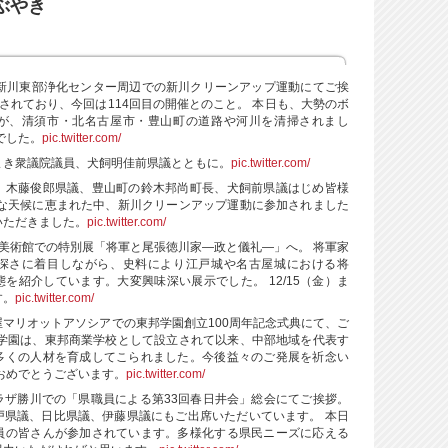
つぶやき
、新川東部浄化センター周辺での新川クリーンアップ運動にてご挨
されており、今回は114回目の開催とのこと。 本日も、大勢のボ
が、清須市・北名古屋市・豊山町の道路や河川を清掃されまし
でした。
pic.twitter.com/
まき衆議院議員、犬飼明佳前県議とともに。
pic.twitter.com/
、木藤俊郎県議、豊山町の鈴木邦尚町長、犬飼前県議はじめ皆様
かな天候に恵まれた中、新川クリーンアップ運動に参加されました
いただきました。
pic.twitter.com/
美術館での特別展「将軍と尾張徳川家―政と儀礼―」へ。 将軍家
深さに着目しながら、史料により江戸城や名古屋城における将
を紹介しています。大変興味深い展示でした。 12/15（金）ま
す。
pic.twitter.com/
マリオットアソシアでの東邦学園創立100周年記念式典にて、ご
邦学園は、東邦商業学校として設立されて以来、中部地域を代表す
多くの人材を育成してこられました。今後益々のご発展を祈念い
おめでとうございます。
pic.twitter.com/
ラザ勝川での「県職員による第33回春日井会」総会にてご挨拶。
戸県議、日比県議、伊藤県議にもご出席いただいています。 本日
員の皆さんが参加されています。多様化する県民ニーズに応える