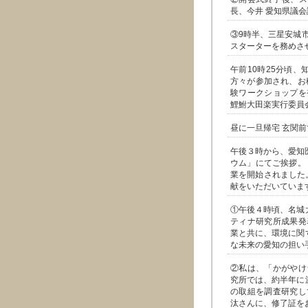
長、今井 愛知県議会
③9時半、三星安城市
スターターを務めさ
午前10時25分頃
方々が参加され、お
験ワークショップを
鯉鮒大田楽実行委員
昼に一旦帰宅 玄関
午後３時から、愛知
ウム」にてご挨拶。
業を開始されました
献をいただいていま
①午後４時頃、名城
ティナ研究所成果発
業と共に、環境に関
な未来の愛知の担い
②私は、「かがやけ
究所では、約半年に
の取組を調査研究し
汰さんに、修了証を