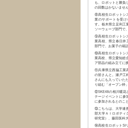
も、ロボットと勝負
の回数はかないませ
⑧高校生ロボットシ
業のサポートを受け
す。栃木県立足利工
ソーウェーブ部門で
⑨高校生ロボットシ
業高校、県立春日井工
部門で、お菓子の箱
⑩高校生ロボットシ
業高校、県立愛知総
ア部品の組み立てに
⑪兵庫県立西脇工業
の皆さんと。瀬戸工科
さんにも入っていただ
り組む「オーブン枠
⑫SKE48の相川暖
テージイベントに参
に参加されるとのこと
⑬こちらは、大学連
部大学ＡＩロボティ
研究室）、藤田医科大
⑭高校生ロボットSI