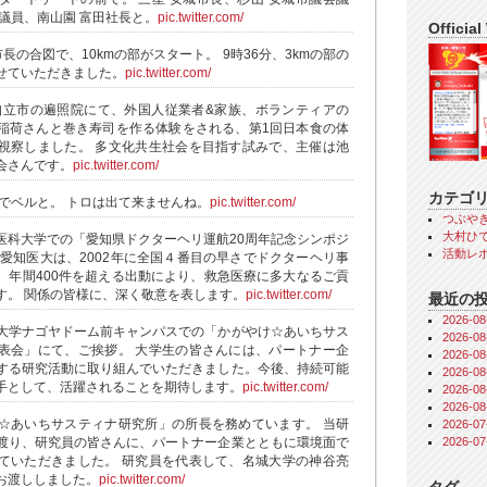
議員、南山園 富田社長と。
pic.twitter.com/
Official
長の合図で、10kmの部がスタート。 9時36分、3kmの部の
せていただきました。
pic.twitter.com/
、知立市の遍照院にて、外国人従業者&家族、ボランティアの
稲荷さんと巻き寿司を作る体験をされる、第1回日本食の体
視察しました。 多文化共生社会を目指す試みで、主催は池
会さんです。
pic.twitter.com/
カテゴ
前でベルと。 トロは出て来ませんね。
pic.twitter.com/
つぶや
大村ひで
医科大学での「愛知県ドクターヘリ運航20周年記念シンポジ
活動レ
 愛知医大は、2002年に全国４番目の早さでドクターヘリ事
。年間400件を超える出動により、救急医療に多大なるご貢
す。 関係の皆様に、深く敬意を表します。
pic.twitter.com/
最近の
2026-
大学ナゴヤドーム前キャンパスでの「かがやけ☆あいちサス
2026-
表会」にて、ご挨拶。 大学生の皆さんには、パートナー企
2026-
する研究活動に取り組んでいただきました。今後、持続可能
2026-
手として、活躍されることを期待します。
pic.twitter.com/
2026-
2026-
☆あいちサスティナ研究所」の所長を務めています。 当研
2026-
2026-
渡り、研究員の皆さんに、パートナー企業とともに環境面で
ていただきました。 研究員を代表して、名城大学の神谷亮
お渡ししました。
pic.twitter.com/