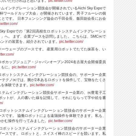
尽力いただければと思います。
pic.twitter.com/
インテグレーション競技会が開催されているAichi Sky Expoで
円宮杯ワールドカップ大会」が開催されています。男子フルーレの個
ことです。 日本フェンシング協会の千田会長、飯田副会長にお会
twitter.com/
i Sky Expoでの「第2回高校生ロボットシステムインテグレーショ
）」へ。 まず、企業ブースを訪問しました。 こちらは、SMC㈱で
ハンドの装置を、紹介されています。
pic.twitter.com/
ソーウェーブのブースです。 産業用ロボットでたてた抹茶を、い
itter.com/
ボカップジュニア・ジャパンオープン2024名古屋大会開催委員
ともに。
pic.twitter.com/
ロボットシステムインテグレーション競技会の、サポーター企業
ーテクノ㈱では、腕が2本あるロボットを操作して、宝物をたくさ
ムを体験できます。
pic.twitter.com/
ステムインテグレーション競技会サポーター企業の、㈱豊電子工
ロボットが、人の書いた線を記憶して、それにならって字や絵を書
om/
ロボットシステムインテグレーション競技会のサポーター企業
ースです。 協働ロボットによる遠隔操作を体験できます。私も、
つかむ操作を行ってみました。
pic.twitter.com/
ロボットシステムインテグレーション競技会のサポーター企業
ブースです。 ロボットと、スイスイ棒のスピードを競います。私