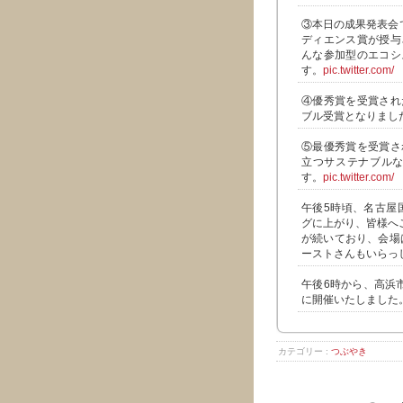
③本日の成果発表会
ディエンス賞が授与
んな参加型のエコシ
す。
pic.twitter.com/
④優秀賞を受賞され
ブル受賞となりまし
⑤最優秀賞を受賞さ
立つサステナブルな
す。
pic.twitter.com/
午後5時頃、名古屋国際
グに上がり、皆様へ
が続いており、会場
ーストさんもいらっ
午後6時から、高浜
に開催いたしました
カテゴリー :
つぶやき