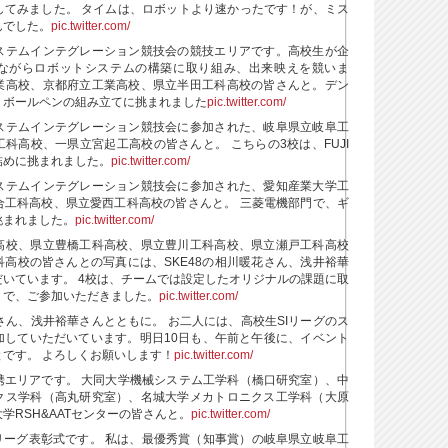
してみました。 タイムは、ロボットより速かったです！が、ミス
んでした。
pic.twitter.com/
ステムインテグレーション競技会の競技エリアです。高校生が企
ながらロボットシステムの構築に取り組み、出来映えを競いま
業高校、京都府立工業高校、県立半田工科高校の皆さんと。デン
、ボールペンの組み立てに挑まれました
pic.twitter.com/
ステムインテグレーション競技会に参加された、岐阜県立岐阜工
科高校、一県立宮起工高校の皆さんと。 こちらの3校は、FUJI
詰めに挑まれました。
pic.twitter.com/
ステムインテグレーション競技会に参加された、愛知産業大学工
合工科高校、県立愛西工科高校の皆さんと。 三菱電機部門で、ギ
挑まれました。
pic.twitter.com/
高校、県立豊橋工科高校、県立豊川工科高校、県立瀬戸工科高校
高校の皆さんとの写真には、SKE48の相川暖花さん、浅井裕華
いています。 4校は、チームでは設定したオリジナルの課題に取
」で、ご参加いただきました。
pic.twitter.com/
花さん、浅井裕華さんとともに。 お二人には、高校生SIリーグのス
加していただいています。明日10日も、午前と午後に、イベント
です。 よろしくお願いします！
pic.twitter.com/
携エリアです。 大同大学機械システム工学科（橋口研究室）、中
クス学科（高丸研究室）、名城大学メカトロニクス工学科（大原
学RSH&AATセンターの皆さんと。
pic.twitter.com/
リーグ表彰式です。 私は、最優秀賞（知事賞）の岐阜県立岐阜工