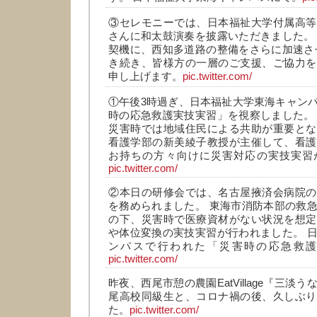
③セレモニーでは、日本福祉大学付属高等
さんに和太鼓演奏を披露いただきました。
契機に、西知多道路の整備をさらに加速さ
き続き、皆様方の一層のご支援、ご協力を
申し上げます。
pic.twitter.com/
①午後3時過ぎ、日本福祉大学東海キャン
時の応急救護実技実習」を視察しました。
災害時では地域住民による共助が重要とな
看護学部の新美綾子教授が主催して、看護
お持ちの方々向けに災害対応の実技実習
pic.twitter.com/
②本日の研修会では、名古屋掖済会病院の
を務められました。 東海市消防本部の救
の下、災害時で医療資材がない状況を想定
や体位変換の実技実習が行われました。 
ンパスで行われた「災害時の応急救
pic.twitter.com/
昨夜、西尾市憩の農園EatVillage『三淡
尾高校同級生と、コロナ禍の後、久しぶり
た。
pic.twitter.com/