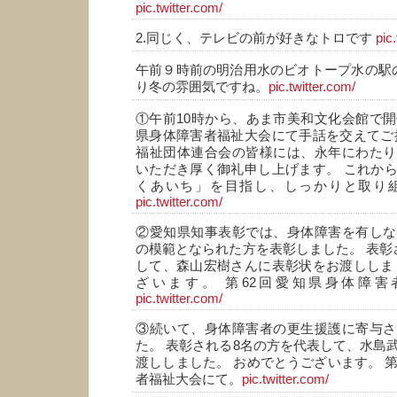
pic.twitter.com/
2.同じく、テレビの前が好きなトロです
pic
午前９時前の明治用水のビオトープ水の駅
り冬の雰囲気ですね。
pic.twitter.com/
①午前10時から、あま市美和文化会館で開
県身体障害者福祉大会にて手話を交えてご
福祉団体連合会の皆様には、永年にわたり
いただき厚く御礼申し上げます。 これか
くあいち」を目指し、しっかりと取り
pic.twitter.com/
②愛知県知事表彰では、身体障害を有しな
の模範となられた方を表彰しました。 表彰
して、森山宏樹さんに表彰状をお渡ししま
ざいます。 第62回愛知県身体障
pic.twitter.com/
③続いて、身体障害者の更生援護に寄与さ
た。 表彰される8名の方を代表して、水島
渡ししました。 おめでとうございます。 第
者福祉大会にて。
pic.twitter.com/