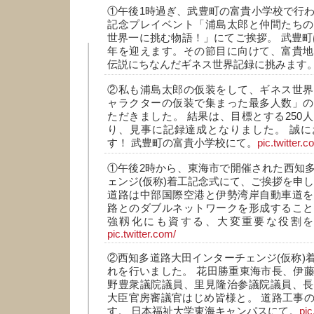
①午後1時過ぎ、武豊町の富貴小学校で行わ
記念プレイベント「浦島太郎と仲間たちの大
世界一に挑む物語！」にてご挨拶。 武豊町は2
年を迎えます。その節目に向けて、富貴地
伝説にちなんだギネス世界記録に挑みます
②私も浦島太郎の仮装をして、ギネス世界
ャラクターの仮装で集まった最多人数」の
ただきました。 結果は、目標とする250
り、見事に記録達成となりました。 誠に
す！ 武豊町の富貴小学校にて。
pic.twitter.c
①午後2時から、東海市で開催された西知
ェンジ(仮称)着工記念式にて、ご挨拶を申し
道路は中部国際空港と伊勢湾岸自動車道を
路とのダブルネットワークを形成すること
強靱化にも資する、大変重要な役割
pic.twitter.com/
②西知多道路大田インターチェンジ(仮称)
れを行いました。 花田勝重東海市長、伊
野豊衆議院議員、里見隆治参議院議員、長
大臣官房審議官はじめ皆様と。 道路工事
す。 日本福祉大学東海キャンパスにて。
pic