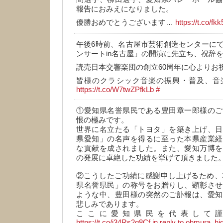
報告におみえになりました。
優勝おめでとうございます…
https://t.co/f
午後6時前、名古屋市芸術創造センターに
ンサートin名古屋」の開演に先立ち、祝辞
読売日本交響楽団の創立60周年に心よりお
皆様のクラシック音楽の振興・普及、音
https://t.co/W7twZPfkLb
#
①愛知県名誉県民である豊田章一郎様のご
恨の極みです。
世界に名立たる「トヨタ」を築き上げ、日
県愛知」の名声を得るに至った本県産業経
な貢献を成されました。また、愛知万博を
の発展に卓絶した功績を挙げて頂きました
②こうしたご功績に感謝申し上げるため、20
県名誉県民」の称号をお贈りし、顕彰させ
ような中、豊田様の突然のご訃報は、愛知
悲しみであります。
ここに愛知県民を代表して
https://t.co/i34Rs2g8Cf
in reply to ohmura_hi