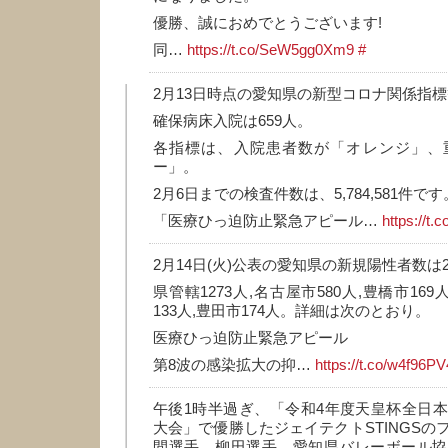
優勝、誠におめでとうございます!
同…
https://t.co/SeW5gg0Xm9
#
2月13日時点の愛知県の新型コロナ関係指
確保病床入院は659人。
各指標は、入院患者数が「オレンジ」、
ー」。
2月6日までの検査件数は、5,784,581件です
「医療ひっ迫防止緊急アピール…
https://t
2月14日(火)公表の愛知県の新規陽性者数は2
県管轄1273人,名古屋市580人,豊橋市169
133人,豊田市174人。詳細は次のとおり。
医療ひっ迫防止緊急アピール
第8波の感染拡大の抑…
https://t.co/w4f96P
午後1時半過ぎ、「令和4年度天皇杯全日
大会」で優勝したジェイテクトSTINGSの
間選手、柳田選手、愛知県バレーボール協