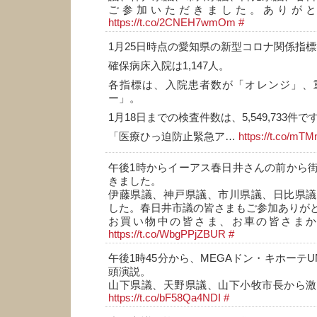
ご参加いただきました。ありが
https://t.co/2CNEH7wmOm
#
1月25日時点の愛知県の新型コロナ関係指
確保病床入院は1,147人。
各指標は、入院患者数が「オレンジ」、
ー」。
1月18日までの検査件数は、5,549,733件で
「医療ひっ迫防止緊急ア…
https://t.co/m
午後1時からイーアス春日井さんの前から
きました。
伊藤県議、神戸県議、市川県議、日比県議
した。春日井市議の皆さまもご参加ありが
お買い物中の皆さま、お車の皆さま
https://t.co/WbgPPjZBUR
#
午後1時45分から、MEGAドン・キホーテ
頭演説。
山下県議、天野県議、山下小牧市長から激
https://t.co/bF58Qa4NDI
#