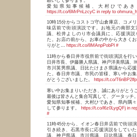
願いして参ります。
愛知県知事候補、大村ひであき
https://t.co/6MrPnLzcyC
in reply to ohmura_h
10時15分からコストコ守山倉庫店、コメ
味店前で街頭演説です。お地元の南部文
議、松井よしのり市会議員に、応援演説
た。お店の前から、お車の中から大きくお
りがと…
https://t.co/8MAnpPobPl
#
11時から春日井市役所前で街頭演説を行
日井市長、伊藤勝人県議、神戸洋美県議、
市川英男県議、日比たけまさ県議から応援
た。春日井市議、市民の皆様、寒い中お集
がとうございました。
https://t.co/T6nBP2lf
寒い中お集まりいただき、誠にありがとう
最後は皆さんと集合写真して、グータッチ
愛知県知事候補、大村ひであき、県内隅々
して参ります。
https://t.co/l6z0LygQFj
in r
#
11時45分から、イオン春日井店前で街頭
引き続き、石黒市長に応援演説をしていた
議、神戸県議、市川県議、日比県議、春日