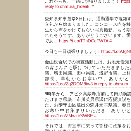
これからも、一緒に頑張りましょう！
http
reply to ohmura_hideaki
#
愛知県知事選挙8日目は、通勤通学で混雑
立礼から始まりました。コンコース内を移
生から声をかけてもらい写真撮影。もう期
れたそうです。ありがとうございます。愛
であ…
https://t.co/TThDCcFW7A
#
今日も一日頑張りましょう‼️
https://t.co/J
金山総合駅での街宣活動には、お地元愛知
の皆さんにも駆けつけていただきました
議、増田県議、田中県議、浅野市議、上村
部長、早朝からお寒い中、ありがと
https://t.co/Zq2DQM8tw8
in reply to ohmura_
9時半から、アピタ高蔵寺店前にて街頭演
たけまさ県議、市川英男県議に応援演説を
た、お隣守山区選出の森井元志県議、春日
お寒い中お集まりいただき、ありが
https://t.co/ZMwkirSWBE
#
それでは、街宣車に乗って皆様に政策をお