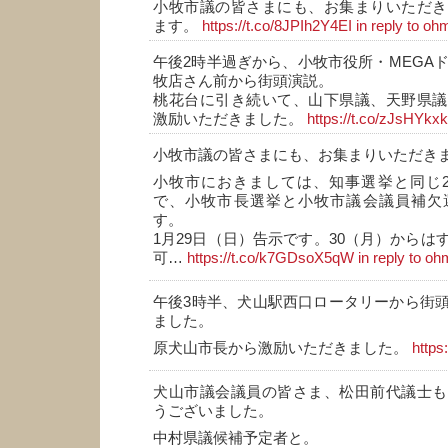
小牧市議の皆さまにも、お集まりいただき
ます。
https://t.co/8JPIh2Y4EI
in reply to o
午後2時半過ぎから、小牧市役所・MEGAド
牧店さん前から街頭演説。
桃花台に引き続いて、山下県議、天野県議
激励いただきました。
https://t.co/zJsHYkxk
小牧市議の皆さまにも、お集まりいただき
小牧市におきましては、知事選挙と同じ2
で、小牧市長選挙と小牧市議会議員補欠
す。
1月29日（日）告示です。30（月）からは
可…
https://t.co/k7GDsoX5qW
in reply to o
午後3時半、犬山駅西口ロータリーから街
ました。
原犬山市長から激励いただきました。
https
犬山市議会議員の皆さま、松田前代議士も
うございました。
中村県議候補予定者と。