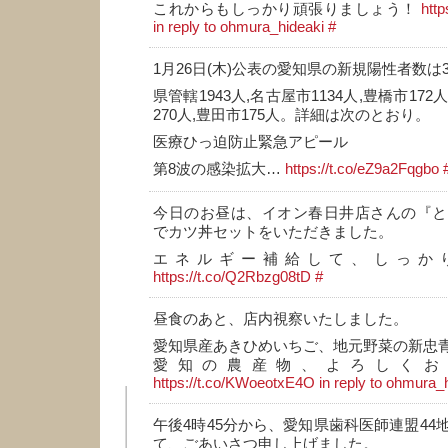
これからもしっかり頑張りましょう！
htt
in reply to ohmura_hideaki
#
1月26日(木)公表の愛知県の新規陽性者数は3
県管轄1943人,名古屋市1134人,豊橋市172
270人,豊田市175人。詳細は次のとおり。
医療ひっ迫防止緊急アピール
第8波の感染拡大…
https://t.co/eZ9a2Fqgbo
今日のお昼は、イオン春日井店さんの『と
でカツ丼セットをいただきました。
エネルギー補給して、しっか
https://t.co/Q2Rbzg08tD
#
昼食のあと、店内視察いたしました。
愛知県産あきひめいちご、地元野菜の新忠
愛知の農産物、よろしくお
https://t.co/KWoeotxE4O
in reply to ohmura_
午後4時45分から、愛知県歯科医師連盟44
て、ごあいさつ申し上げました。