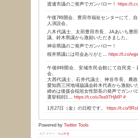
渡邊市議のご発声でガンバロー！
https://t
午後7時開会、豊田市福祉センターにて、自
人演説会。
八木代議士、太田豊田市長、JAあいち豊
議、鈴木県議から激励いただきました。
神谷県議のご発声でガンバロー！
桜井県議には司会ありがと…
https://t.co/
午後8時開会、安城市民会館にて自民党・
会。
大西代議士、石井代議士、神谷市長、農政
愛知西三河地域協議会鈴木代表から激励い
締めは後援会稲垣女性部長の発声でガンバ
選挙戦8日…
https://t.co/uTea97HjMP
#
1月27日（金）の日程です。
https://t.co/9R
Powered by
Twitter Tools
カテゴリー :
つぶやき