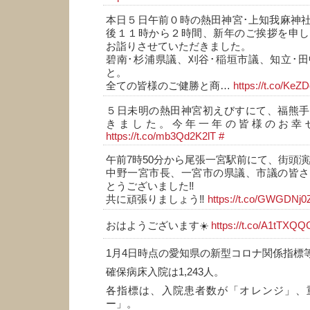
本日５日午前０時の熱田神宮･上知我麻神
後１１時から２時間、新年のご挨拶を申し
お詣りさせていただきました。
碧南･杉浦県議、刈谷･稲垣市議、知立･
と。
全ての皆様のご健勝と商…
https://t.co/KeZ
５日未明の熱田神宮初えびすにて、福熊手
きました。今年一年の皆様のお幸せ
https://t.co/mb3Qd2K2lT
#
午前7時50分から尾張一宮駅前にて、街頭
中野一宮市長、一宮市の県議、市議の皆さ
とうございました‼️
共に頑張りましょう‼️
https://t.co/GWGDNj
おはようございます☀️
https://t.co/A1tTXQ
1月4日時点の愛知県の新型コロナ関係指標
確保病床入院は1,243人。
各指標は、入院患者数が「オレンジ」、
ー」。