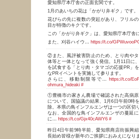
愛知県庁本庁舎の正面玄関です。
1月のあいちの花は「かがり弁ギク」です。
花びらの先に複数の突起があり、フリルの
目が特徴のキクです。
この「かがり弁ギク」は、愛知県庁本庁舎
また、刈谷ハイウ…
https://t.co/GPWuvoo
②また、風評被害防止のため、とり肉やタ
体等と一体となって強く発信。1月11日に
を試食する「とり肉・タマゴの応援PR」
なPRイベントを実施して参ります。
さらに、移動制限等で…
https://t.co/
ohmura_hideaki
#
①豊橋市の家きん農場で確認された高病原
について、国協議の結果、1月6日午前0時
除。本県の鳥インフルエンザは一つの区切
なお、全国的な鳥インフルエンザの蔓延に
に…
https://t.co/Gjx40cAWY6
#
昨日4日午前9時半前、愛知県商店街振興
長始め皆様が新年のご挨拶におみえになり