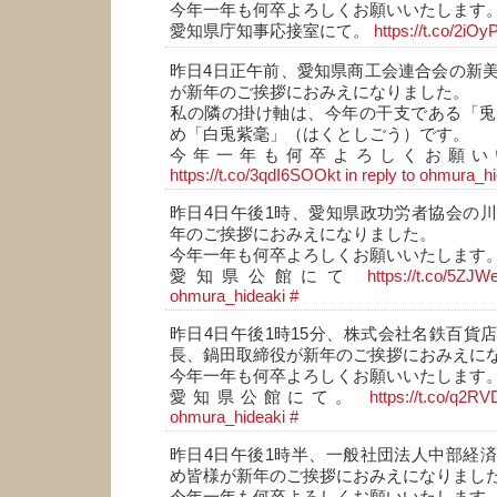
今年一年も何卒よろしくお願いいたします
愛知県庁知事応接室にて。
https://t.co/2iO
昨日4日正午前、愛知県商工会連合会の新
が新年のご挨拶におみえになりました。
私の隣の掛け軸は、今年の干支である「兎
め「白兎紫毫」（はくとしごう）です。
今年一年も何卒よろしくお願い
https://t.co/3qdI6SOOkt
in reply to ohmura_h
昨日4日午後1時、愛知県政功労者協会の
年のご挨拶におみえになりました。
今年一年も何卒よろしくお願いいたします
愛知県公館にて
https://t.co/5ZJ
ohmura_hideaki
#
昨日4日午後1時15分、株式会社名鉄百貨
長、鍋田取締役が新年のご挨拶におみえに
今年一年も何卒よろしくお願いいたします
愛知県公館にて。
https://t.co/q2
ohmura_hideaki
#
昨日4日午後1時半、一般社団法人中部経
め皆様が新年のご挨拶におみえになりまし