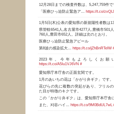
12月28日までの検査件数は、5,247,759件
「医療ひっ迫防止緊急ア…
https://t.co/zx
1月5日(木)公表の愛知県の新規陽性者数は13
県管轄6541人,名古屋市4277人,豊橋市501
760人,豊田市652人。詳細は次のとおり。
医療ひっ迫防止緊急アピール
第8波の感染拡大…
https://t.co/jZhBnRTeIW
2023年。今年もよろしくお願
https://t.co/A5Iu1VJ6VN
#
愛知県庁本庁舎の正面玄関です。
1月のあいちの花は「かがり弁ギク」です。
花びらの先に複数の突起があり、フリルの
た目が特徴のキクです。
この「かがり弁ギク」は、愛知県庁本庁舎
また、刈谷ハイ…
https://t.co/9M0BdUL7wL