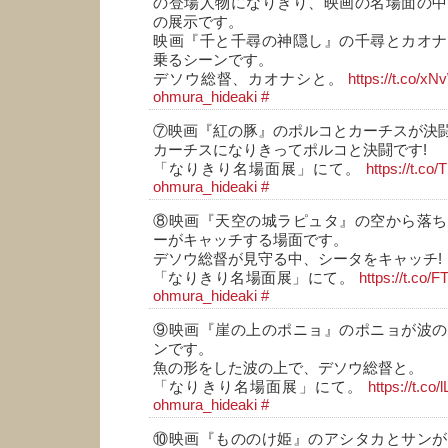
の登場人物になりきり、映画の名場面の中
の展示です。
映画『千と千尋の神隠し』の千尋とカオナ
乗るシーンです。
デソウ総督、カオナシと。
https://t.co/
ohmura_hideaki
#
⑦映画『紅の豚』のポルコとカーチスが決
カーチスになりきってポルコと決闘です!
「なりきり名場面展」にて。
https://t.co
ohmura_hideaki
#
⑧映画『天空の城ラピュタ』の空から落ち
ーがキャッチする場面です。
デソウ総督が見守る中、シータをキャッチ!
「なりきり名場面展」にて。
https://t.co
ohmura_hideaki
#
⑨映画『崖の上のポニョ』のポニョが波の
ンです。
魚の形をした波の上で、デソウ総督と。
「なりきり名場面展」にて。
https://t.co
ohmura_hideaki
#
⑩映画『もののけ姫』のアシタカとサンが