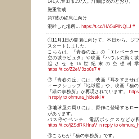
141人,豊田市197人。詳細は次のとおり。
厳重警戒
第7波の終息に向け
混雑した場所…
https://t.co/HA5uPlNQLJ
#
①11月1日の開園に向けて、本日から、ジ
スタートしました。
こちらは、「青春の丘」の「エレベーター
空の城ラピュタ』や映画『ハウルの動く城
起させる19世紀末の空想科
https://t.co/Z2eM9zo8s7
#
②「青春の丘」には、映画『耳をすませば
ィークショップ「地球屋」や、映画『猫の
「猫の事務所」が再現されています。
http
in reply to ohmura_hideaki
#
③地球屋の周りには、原作に登場するロー
があります。
バス停やベンチ、電話ボックスなどが
https://t.co/jZSdRKHnaV
in reply to ohmura_
④こちらが「猫の事務所」です。