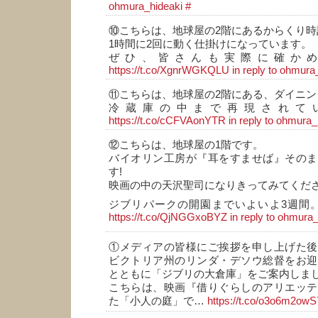
ohmura_hideaki
#
⑩こちらは、地球屋の2階にあるからくり時
1時間に2回に動く仕掛けになっています。
ぜひ、皆さんも実際に確か
https://t.co/XgnrWGKQLU
in reply to ohmura
⑪こちらは、地球屋の2階にある、ダイニン
冷蔵庫の中まで再現されて
https://t.co/cCFVAonYTR
in reply to ohmura_
⑫こちらは、地球屋の1階です。
バイオリン工房が『耳をすませば』そのま
す!
映画の中の天沢聖司になりきってみてくださ
ジブリパークの開園までいよいよ3週間。
https://t.co/QjNGGxoBYZ
in reply to ohmura
①メディアの皆様にご挨拶を申し上げた後
ビクトリア州のリンダ・デソウ総督をお迎
とともに「ジブリの大倉庫」をご案内しま
こちらは、映画『借りぐらしのアリエッテ
た「小人の庭」で…
https://t.co/o3o6m2owS