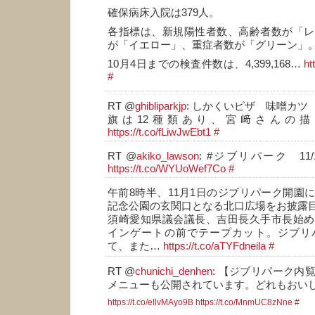
確保病床入院は379人。
各指標は、新規陽性者数、高齢者数が「レ
が「イエロー」、重症者数が「グリーン」
10月4日までの検査件数は、4,399,168…
ht
#
RT @
ghibliparkjp
: しかくいピザ 味噌カツ
旗は12種類あり、宮﨑さんの
https://t.co/fLiwJwEbt1
#
RT @
akiko_lawson
: #ジブリパーク 1
https://t.co/WYUoWef7Co
#
午前8時半、11月1日のジブリパーク開園
記念公園の玄関口となる北口広場をお披露
須崎愛知県議会議長、吉田長久手市長始め
インゲートの前でテープカット。ジブリ
て、また…
https://t.co/aTYFdneila
#
RT @
chunichi_denhen
: 【ジブリパーク内
メニューも公開されています。どれもおい
https://t.co/ellvMAyo9B
https://t.co/MnmUC8zNne
#