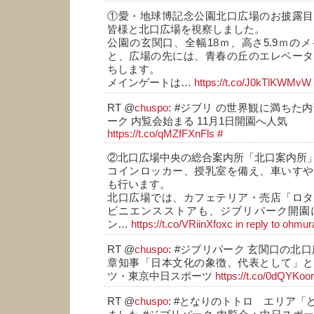
①愛・地球博記念公園北口広場のお披露目
皆様と北口広場を視察しました。
公園の玄関口、全幅18ｍ、高さ5.9ｍの
と、広場の先には、青春の丘のエレベータ
ちします。
メインゲートは…
https://t.co/J0kTlKWMvW
RT @
chuspo
: #ジブリ の世界観に満ちた内
ーク 内覧会始まる 11月1日開園へ人気
https://t.co/qMZfFXnFls
#
②北口広場中央の総合案内所「北口案内所
コインロッカー、授乳室を備え、車いすや
も行います。
北口広場では、カフェテリア・売店「ロタ
ビニエンスストアも、ジブリパーク開園
ン…
https://t.co/VRiinXfoxc
in reply to ohmur
RT @
chuspo
: #ジブリパーク 玄関口の北
章知事「日本文化の象徴、代表として」と
ツ・東京中日スポーツ
https://t.co/0dQYKoo
RT @
chuspo
: #となりのトトロ エリア