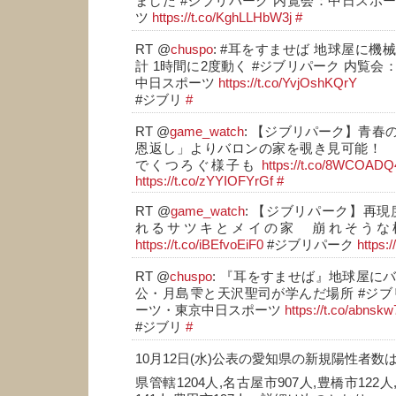
ました #ジブリパーク 内覧会：中日スポ
ツ
https://t.co/KghLLHbW3j
#
RT @
chuspo
: #耳をすませば 地球屋に
計 1時間に2度動く #ジブリパーク 内覧
中日スポーツ
https://t.co/YvjOshKQrY
#ジブリ
#
RT @
game_watch
: 【ジブリパーク】青春
恩返し」よりバロンの家を覗き見可能！ 
でくつろぐ様子も
https://t.co/8WCOADQ
https://t.co/zYYIOFYrGf
#
RT @
game_watch
: 【ジブリパーク】再現
れるサツキとメイの家 崩れそうな
https://t.co/iBEfvoEiF0
#ジブリパーク
https
RT @
chuspo
: 『耳をすませば』地球屋に
公・月島雫と天沢聖司が学んだ場所 #ジブ
ーツ・東京中日スポーツ
https://t.co/abnsk
#ジブリ
#
10月12日(水)公表の愛知県の新規陽性者数は
県管轄1204人,名古屋市907人,豊橋市122人