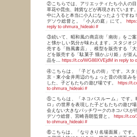
②こちらでは、アリエッティたち小人の目
草花や昆虫、雑貨などが再現されています
中に入ると本当に小人になったようですね
デソウ総督と。「小人の庭」にて。
https
reply to ohmura_hideaki
#
③続いて、昭和風の商店街「南街」をご案
と懐かしい気分が味わえます。スタジオジ
売する「熱風書店」、模型を販売する「大
どを販売する「駄菓子 猫かぶり姫」が並
品を…
https://t.co/WG88XVEjdM
in reply to
④こちらは、「子どもの街」です。スタ
京・東小金井周辺のちょっと昔の街並みを
した、子どもたちの遊び場です。
https://t
to ohmura_hideaki
#
⑤こちらは、「ネコバスルーム」です。
ロ』の世界を表現した子どもたちの遊び場
会えない大きなパッチワークのネコバスが
デソウ総督、宮崎吾朗監督と。
https://t.
to ohmura_hideaki
#
⑥こちらは、「なりきり名場面展」です。