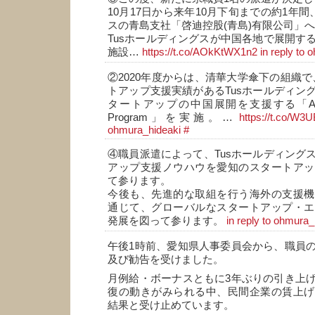
10月17日から来年10月下旬までの約1年間
スの青島支社「啓迪控股(青島)有限公司」
Tusホールディングスが中国各地で展開す
施設…
https://t.co/AOkKtWX1n2
in reply to
②2020年度からは、清華大学傘下の組織で、
トアップ支援実績があるTusホールディン
タートアップの中国展開を支援する「Aichi-Chi
Program」を実施。…
https://t.co/W3
ohmura_hideaki
#
④職員派遣によって、Tusホールディング
アップ支援ノウハウを愛知のスタートアッ
て参ります。
今後も、先進的な取組を行う海外の支援機
通じて、グローバルなスタートアップ・エ
発展を図って参ります。
in reply to ohmura_
午後1時前、愛知県人事委員会から、職員
及び勧告を受けました。
月例給・ボーナスともに3年ぶりの引き上
復の動きがみられる中、民間企業の賃上げ
結果と受け止めています。