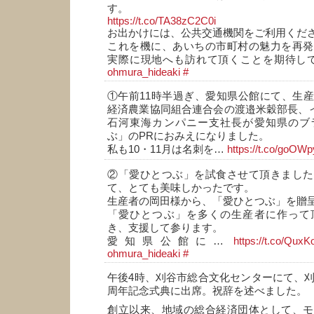
す。
https://t.co/TA38zC2C0i
お出かけには、公共交通機関をご利用くだ
これを機に、あいちの市町村の魅力を再発
実際に現地へも訪れて頂くことを期待し
ohmura_hideaki
#
①午前11時半過ぎ、愛知県公館にて、生
経済農業協同組合連合会の渡邉米穀部長、イ
石河東海カンパニー支社長が愛知県のブ
ぶ」のPRにおみえになりました。
私も10・11月は名刺を…
https://t.co/goO
②「愛ひとつぶ」を試食させて頂きました
て、とても美味しかったです。
生産者の岡田様から、「愛ひとつぶ」を贈
「愛ひとつぶ」を多くの生産者に作って
き、支援して参ります。
愛知県公館に…
https://t.co/Qux
ohmura_hideaki
#
午後4時、刈谷市総合文化センターにて、刈
周年記念式典に出席。祝辞を述べました。
創立以来、地域の総合経済団体として、モ