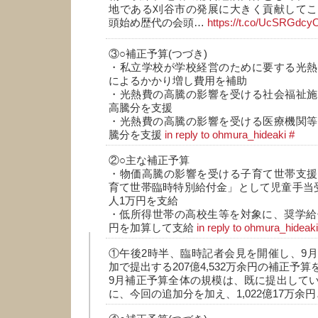
地である刈谷市の発展に大きく貢献してこ
頭始め歴代の会頭…
https://t.co/UcSRGdcy
③○補正予算(つづき)
・私立学校が学校経営のために要する光熱
によるかかり増し費用を補助
・光熱費の高騰の影響を受ける社会福祉施
高騰分を支援
・光熱費の高騰の影響を受ける医療機関等
騰分を支援
in reply to ohmura_hideaki
#
②○主な補正予算
・物価高騰の影響を受ける子育て世帯支援
育て世帯臨時特別給付金」として児童手当
人1万円を支給
・低所得世帯の高校生等を対象に、奨学給
円を加算して支給
in reply to ohmura_hideaki
①午後2時半、臨時記者会見を開催し、9
加で提出する207億4,532万余円の補正予
9月補正予算全体の規模は、既に提出している8
に、今回の追加分を加え、1,022億17万余