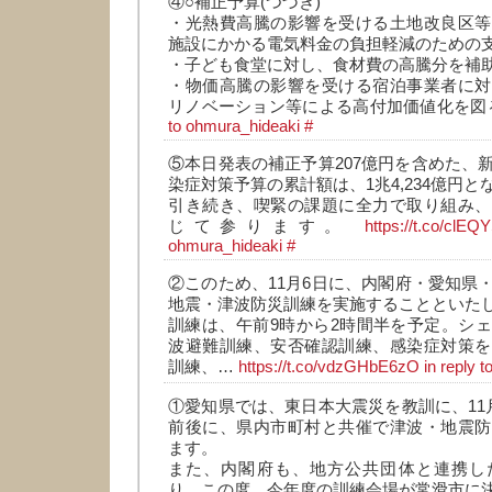
④○補正予算(つづき)
・光熱費高騰の影響を受ける土地改良区等
施設にかかる電気料金の負担軽減のための
・子ども食堂に対し、食材費の高騰分を補
・物価高騰の影響を受ける宿泊事業者に対
リノベーション等による高付加価値化を図
to ohmura_hideaki
#
⑤本日発表の補正予算207億円を含めた、
染症対策予算の累計額は、1兆4,234億円と
引き続き、喫緊の課題に全力で取り組み、
じて参ります。
https://t.co/clE
ohmura_hideaki
#
②このため、11月6日に、内閣府・愛知県
地震・津波防災訓練を実施することといた
訓練は、午前9時から2時間半を予定。シ
波避難訓練、安否確認訓練、感染症対策を
訓練、…
https://t.co/vdzGHbE6zO
in reply 
①愛知県では、東日本大震災を教訓に、11
前後に、県内市町村と共催で津波・地震防
ます。
また、内閣府も、地方公共団体と連携し
り、この度、今年度の訓練会場が常滑市に