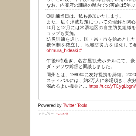
なお、内閣府の訓練の県内での実施は5年
③訓練当日は、私も参加いたします。
また、広く津波対策についての理解と関心
10月と12月には常滑地区の自主防災組織
ョップも実施。
防災訓練を通じ、国・県・市を始めとした
携体制を確立し、地域防災力を強化して
ohmura_hideaki
#
午後6時過ぎ、名古屋観光ホテルにて、豪
ダ・デソウ総督と面談しました。
同州とは、1980年に友好提携を締結。202
スティバルには、約2万人に来場頂き、友
深めるよい機会と…
https://t.co/yTCygLbgn
Powered by
Twitter Tools
カテゴリー :
つぶやき