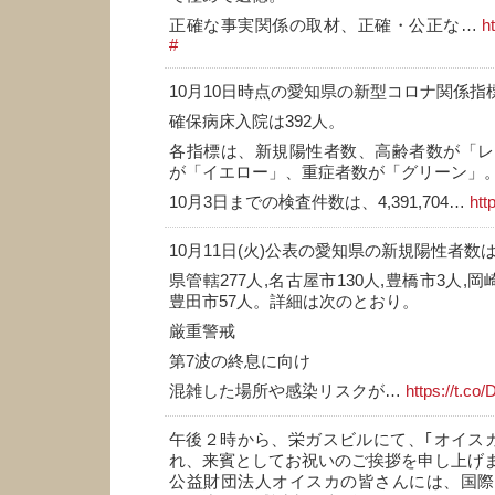
正確な事実関係の取材、正確・公正な…
h
#
10月10日時点の愛知県の新型コロナ関係指
確保病床入院は392人。
各指標は、新規陽性者数、高齢者数が「レ
が「イエロー」、重症者数が「グリーン」
10月3日までの検査件数は、4,391,704…
htt
10月11日(火)公表の愛知県の新規陽性者数は
県管轄277人,名古屋市130人,豊橋市3人,岡崎
豊田市57人。詳細は次のとおり。
厳重警戒
第7波の終息に向け
混雑した場所や感染リスクが…
https://t.c
午後２時から、栄ガスビルにて、｢オイスカデ
れ、来賓としてお祝いのご挨拶を申し上げ
公益財団法人オイスカの皆さんには、国際