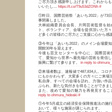
ご尽力頂き感謝申し上げます。これからも
いいたし…
https://t.co/T9u53dZONh
#
①昨日、国際芸術祭「あいち2022」が73
事閉幕しました。
大林組織委員会会長、片岡芸術監督を始
ト、ボランティア、会場を提供頂いた方々
ど多くの皆様のご尽力とご支援に心から感
③今年は「あいち2022」のメイン会場愛
開館30年を迎えます。
今後も芸文センターを中心に、国際芸術
て、愛知から世界へ最先端の芸術を発信し
振興に繋げて参ります。
in reply to ohmura_
②来場者数は、速報値で487,834人。コ
にもかかわらず、大変多くの方々にご来場
私自身、すべての会場を訪れ、力強い作品
ぶられ、新たな気付きを得ることができま
また、改めて愛知の魅力を再発見するこ
reply to ohmura_hideaki
#
①今年5月成立の経済安全保障推進法の施
おいて、様々な施策が講じられます。