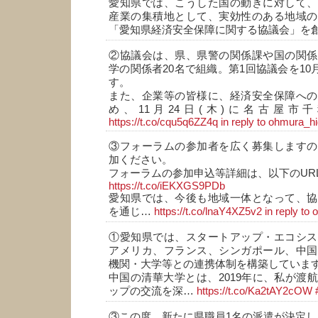
愛知県では、こうした国の動きに対して、
産業の集積地として、実効性のある地域の
「愛知県経済安全保障に関する協議会」を
②協議会は、県、県警の関係課や国の関係
学の関係者20名で組織。第1回協議会を10月
す。
また、企業等の皆様に、経済安全保障への
め、11月24日(木)に名古屋市
https://t.co/cqu5q6ZZ4q
in reply to ohmura_h
③フォーラムの参加者を広く募集しますの
加ください。
フォーラムの参加申込等詳細は、以下のUR
https://t.co/iEKXGS9PDb
愛知県では、今後も地域一体となって、協
を通じ…
https://t.co/lnaY4XZ5v2
in reply to
①愛知県では、スタートアップ・エコシス
アメリカ、フランス、シンガポール、中国
機関・大学等との連携体制を構築していま
中国の清華大学とは、2019年に、私が渡
ップの交流を深…
https://t.co/Ka2tAY2cOW
③この度、新たに県職員1名の派遣が決定し