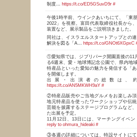
制度…
https://t.co/ED5GSuvD9r
#
午後1時半前、ウインクあいちにて、「東
2022」を視察。富田代表取締役社長から
装置など、展示製品をご説明頂きました。
同社は、イスラエルスタートアップとの連
解決を図る「A…
https://t.co/GNOt6XGpxC
①愛知県では、ジブリパーク開園直後の11月
る6週末、愛・地球博記念公園で、県内地
特産品といった愛知の魅力を発信する「あ
を開催します。
出展・出演者の総数は、約
https://t.co/AN5MKWH9aY
#
②特産品販売やご当地グルメをお楽しみ頂
地元特産品を使ったワークショップや伝統
芸能を披露するステージプログラムなど、
た出展を予定。
11月12日、13日には、マーチングイベ
reply to ohmura_hideaki
#
③各週の詳細については、特設サイトにて