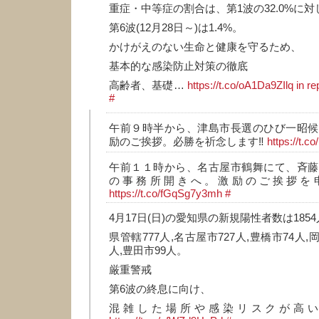
重症・中等症の割合は、第1波の32.0%に対
第6波(12月28日～)は1.4%。
かけがえのない生命と健康を守るため、
基本的な感染防止対策の徹底
高齢者、基礎…
https://t.co/oA1Da9ZIlq
in r
#
午前９時半から、津島市長選のひび一昭候
励のご挨拶。必勝を祈念します‼️
https://t.
午前１１時から、名古屋市鶴舞にて、斉藤
の事務所開きへ。激励のご挨拶を申
https://t.co/fGqSg7y3mh
#
4月17日(日)の愛知県の新規陽性者数は185
県管轄777人,名古屋市727人,豊橋市74人,岡
人,豊田市99人。
厳重警戒
第6波の終息に向け、
混雑した場所や感染リスクが高