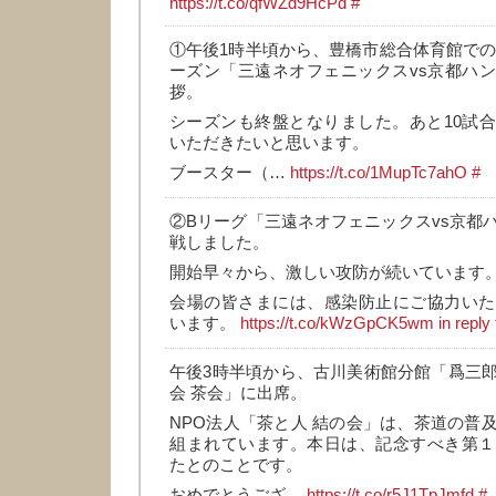
https://t.co/qfWZd9HcPd
#
①午後1時半頃から、豊橋市総合体育館での、B
ーズン「三遠ネオフェニックスvs京都ハ
拶。
シーズンも終盤となりました。あと10試
いただきたいと思います。
ブースター（…
https://t.co/1MupTc7ahO
#
②Bリーグ「三遠ネオフェニックスvs京都
戦しました。
開始早々から、激しい攻防が続いています
会場の皆さまには、感染防止にご協力いた
います。
https://t.co/kWzGpCK5wm
in repl
午後3時半頃から、古川美術館分館「爲三
会 茶会」に出席。
NPO法人「茶と人 結の会」は、茶道の普
組まれています。本日は、記念すべき第１
たとのことです。
おめでとうござ…
https://t.co/r5J1TpJmfd
#