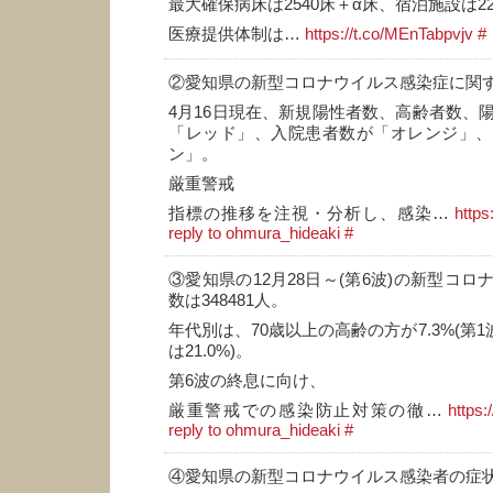
最大確保病床は2540床＋α床、宿泊施設は22
医療提供体制は…
https://t.co/MEnTabpvjv
#
②愛知県の新型コロナウイルス感染症に関
4月16日現在、新規陽性者数、高齢者数、陽性
「レッド」、入院患者数が「オレンジ」、
ン」。
厳重警戒
指標の推移を注視・分析し、感染…
https
reply to ohmura_hideaki
#
③愛知県の12月28日～(第6波)の新型コ
数は348481人。
年代別は、70歳以上の高齢の方が7.3%(第1
は21.0%)。
第6波の終息に向け、
厳重警戒での感染防止対策の徹…
https
reply to ohmura_hideaki
#
④愛知県の新型コロナウイルス感染者の症