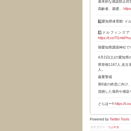
基本的な感染防止対
高齢者、基礎…
https
6️⃣愛知県体育館･
7️⃣ドルフィン
https://t.co/Tt1mkPh
⑭愛知県護国神社で
4月2日(土)の愛知県
県管轄1167人,名古
人。
厳重警戒
第6波の終息に向け
混雑した場所や感染
どらほー‼️
https://t
Powered by
Twitter Tools
カテゴリー :
つぶやき