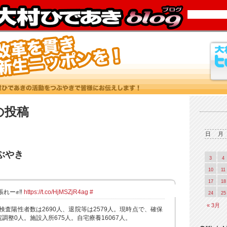
2 の投稿
日
月
つぶやき
3
4
10
11
17
18
れー✊‼️
https://t.co/HjMSZjR4ag
#
24
25
« 3月
検査陽性者数は2690人、退院等は2579人。現時点で、確保
院調整0人。施設入所675人。自宅療養16067人。