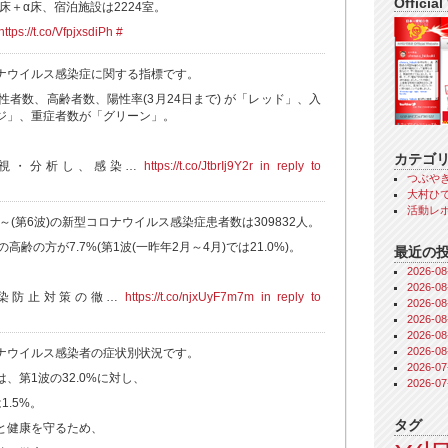
Official
0床＋α床、宿泊施設は2224室。
https://t.co/VfpjxsdiPh
#
ナウイルス感染症に関する指標です。
性者数、高齢者数、陽性率(3月24日まで) が「レッド」、入
ジ」、重症者数が「グリーン」。
カテゴ
視・分析し、感染…
https://t.co/JtbrIj9Y2r
in reply to
つぶや
大村ひで
活動レ
日～(第6波)の新型コロナウイルス感染症患者数は309832人。
高齢の方が7.7%(第1波(一昨年2月～4月)では21.0%)。
最近の
2026-
、
2026-
染防止対策の徹…
https://t.co/njxUyF7m7m
in reply to
2026-
2026-
2026-
2026-
ナウイルス感染者の症状別状況です。
2026-
、第1波の32.0%に対し、
2026-
1.5%。
タグ
と健康を守るため、