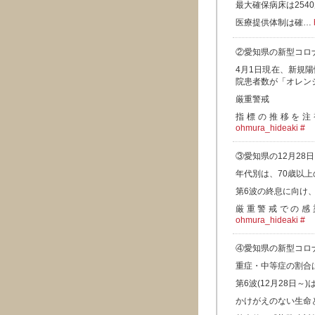
最大確保病床は254
医療提供体制は確…
②愛知県の新型コロ
4月1日現在、新規陽
院患者数が「オレン
厳重警戒
指標の推移を注
ohmura_hideaki
#
③愛知県の12月28
年代別は、70歳以上の
第6波の終息に向け
厳重警戒での感
ohmura_hideaki
#
④愛知県の新型コロ
重症・中等症の割合は
第6波(12月28日～)は
かけがえのない生命