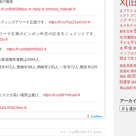
X(旧
策の徹底
://t.co/BxK0kIkjuc
in reply to ohmura_hideaki
#
まプラス
ェクト
ス
ング
マリ
ドルフィンズアリーナ正面です。
https://t.co/Tqs22yxUsV
#
ネスサテ
創生日本
ズアリーナ正面のピンポン外交の記念モニュメントです。
生労働部
uGo
#
子ども手
年金
会
す。
https://t.co/dIqfzhN9xD
#
インフル
朝まで生
の新規陽性者数は2564人。
政監視委
屋市972人,豊橋市68人,岡崎市130人,一宮市72人,豊田市155
派遣村
環
経済
福祉
院選挙
診
、
鳩山由紀
リスクが高い場所は避け…
https://t.co/j8iYHtcast
#
アーカ
.co/uGLNTsC8xm
#
コメントは受け付けていません。