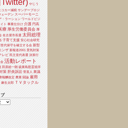
Twitter)
やじう
エコカー減税
サンデープロジ
スーパーモーニ
ウェーデン
ア・ラーション
ワールドビジ
介護
円高
ライト
事業仕分け
医療
厚生労働委員会
厚
太田総理
会
名古屋市長選
当
子育て支援
安心社会研究
新型
新世代保守を確立する会
エンザ
新報道2001
景気対策
テレビ
民主党代表選
決算行
活動レポート
員会
境
田原総一朗
硫黄島慰霊巡拝
対策
肝炎訴訟
衆議
菅直人
雇用
療報酬改定
農業
闘論
ＴＶタックル
夫
麻生太郎
イブ