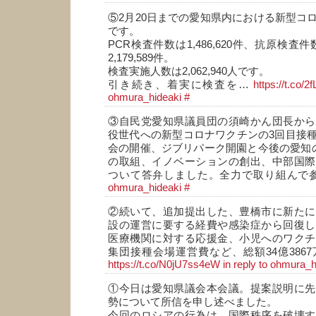
⑤2月20日までの愛知県内における新型コ
です。
PCR検査件数は1,486,620件、抗原検査件数
2,179,589件。
検査実施人数は2,062,940人です。
引き続き、着実に検査を…
https://t.co/
ohmura_hideaki
#
③自民党愛知県議員団の須崎かん団長から
役世代への新型コロナワクチンの3回目接
会の開催、ジブリパーク開園と今後の愛知の
の取組、イノベーションの創出、中部国際
ついて答弁しました。全力で取り組んで
ohmura_hideaki
#
②続いて、追加提出した、豊橋市に新たに
設の運営に要する経費や感染症から回復し
医療機関に対する応援金、小児へのワクチ
集団接種会場運営費など、総額34億3867
https://t.co/N0jU7ss4eW
in reply to ohmura_h
①今日は愛知県議会本会議。提案説明に先
勢について所信を申し述べました。
今回のロシアの行為は、国際秩序を破壊す