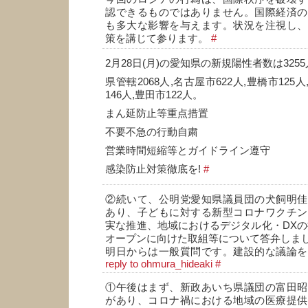
認できるものではありません。国際経済の
も多大な影響を与えます。状況を注視し、
策を講じて参ります。
#
2月28日(月)の愛知県の新規陽性者数は325
県管轄2068人,名古屋市622人,豊橋市125人
146人,豊田市122人。
まん延防止等重点措置
不要不急の行動自粛
営業時間短縮等とガイドライン遵守
感染防止対策徹底を!
#
②続いて、公明党愛知県議員団の犬飼明佳
あり、子どもに対する新型コロナワクチン
実な推進、地域におけるデジタル化・DXの推進、
オープンに向けた取組等について答弁しま
明日からは一般質問です。建設的な議論
reply to ohmura_hideaki
#
①午後はまず、新政あいち県議団の富田昭
があり、コロナ禍における地域の医療提供