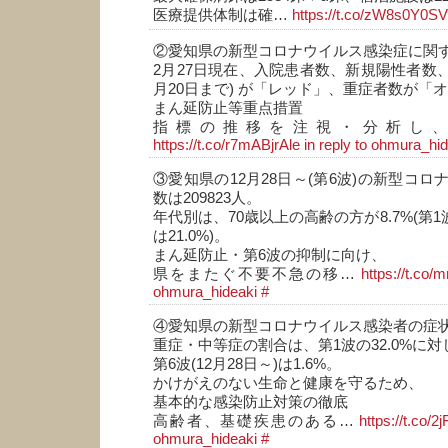
医療提供体制は確…
https://t.co/zW8s0Y0S
②愛知県の新型コロナウイルス感染症に関
2月27日現在、入院患者数、新規陽性者数、
月20日まで) が「レッド」、重症者数が「
まん延防止等重点措置
指標の推移を注視・分析し
https://t.co/r7mABjrAle
in reply to ohmura_hi
③愛知県の12月28日～(第6波)の新型コ
数は209823人。
年代別は、70歳以上の高齢の方が8.7%(第1
は21.0%)。
まん延防止・第6波の抑制に向け、
県をまたぐ不要不急の移…
https://t.co/
ohmura_hideaki
#
④愛知県の新型コロナウイルス感染者の症
重症・中等症の割合は、第1波の32.0%に対
第6波(12月28日～)は1.6%。
かけがえのない生命と健康を守るため、
基本的な感染防止対策の徹底
高齢者、基礎疾患のある…
https://t.co/
ohmura_hideaki
#