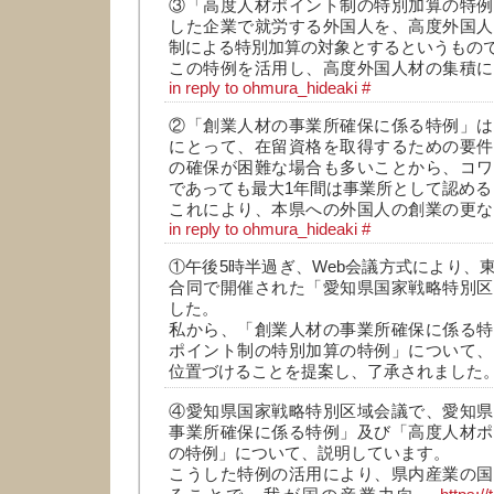
③「高度人材ポイント制の特別加算の特例
した企業で就労する外国人を、高度外国人
制による特別加算の対象とするというもの
この特例を活用し、高度外国人材の集積に
in reply to ohmura_hideaki
#
②「創業人材の事業所確保に係る特例」は
にとって、在留資格を取得するための要件
の確保が困難な場合も多いことから、コワ
であっても最大1年間は事業所として認める
これにより、本県への外国人の創業の更な
in reply to ohmura_hideaki
#
①午後5時半過ぎ、Web会議方式により、
合同で開催された「愛知県国家戦略特別区
した。
私から、「創業人材の事業所確保に係る特
ポイント制の特別加算の特例」について、
位置づけることを提案し、了承されました
④愛知県国家戦略特別区域会議で、愛知県
事業所確保に係る特例」及び「高度人材ポ
の特例」について、説明しています。
こうした特例の活用により、県内産業の国