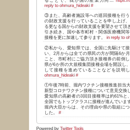
ることで、我が国の産業力向…
https:
reply to ohmura_hideaki
#
③また、高齢者施設等への巡回接種を行う
の財政支援を行っていることを申し上げ、
る更なる国からの財政支援を要望させて頂
引き続き、国や各市町村・関係医療機関等
接種を更に加速して参ります。
in reply to 
②私から、愛知県では、全国に先駆けて接
い、2月からは全ての県民の方が間隔6か
こと、市町村にご協力頂き接種券の前倒し
県が6か所の大規模集団接種会場を開設し
して接種を進めていることなどを説明
ohmura_hideaki
#
①午後7時前、堀内ワクチン接種推進担当
新型コロナワクチン接種について意見交換
愛知県の高齢者の3回目接種率は約61%と
全国でもトップクラスに接種が進んでいま
堀内大臣からは、その理由や県の取組につ
した。
#
Powered by
Twitter Tools