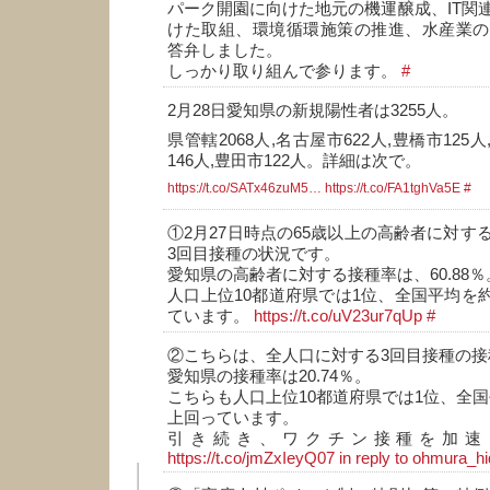
パーク開園に向けた地元の機運醸成、IT関
けた取組、環境循環施策の推進、水産業の
答弁しました。
しっかり取り組んで参ります。
#
2月28日愛知県の新規陽性者は3255人。
県管轄2068人,名古屋市622人,豊橋市125人
146人,豊田市122人。詳細は次で。
https://t.co/SATx46zuM5…
https://t.co/FA1tghVa5E
#
①2月27日時点の65歳以上の高齢者に対す
3回目接種の状況です。
愛知県の高齢者に対する接種率は、60.88％
人口上位10都道府県では1位、全国平均を約
ています。
https://t.co/uV23ur7qUp
#
②こちらは、全人口に対する3回目接種の接
愛知県の接種率は20.74％。
こちらも人口上位10都道府県では1位、全国
上回っています。
引き続き、ワクチン接種を加速
https://t.co/jmZxIeyQ07
in reply to ohmura_h