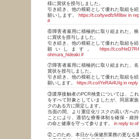
様に賞状を授与しました。
引き続き、他の模範として優れた取組を続
願いします。
https://t.co/tywdfzM8bw
in re
#
⑥障害者雇用に積極的に取り組まれた、株
に賞状を授与しました。
引き続き、他の模範として優れた取組を続
願いします。
https://t.co/HeD7
ohmura_hideaki
#
⑦障害者雇用に積極的に取り組まれた、名
賞状を授与しました。
引き続き、他の模範として優れた取組を続
願いします。
https://t.co/iYeRAi4UIg
in repl
③濃厚接触者のPCR検査については、こ
をすべて対象としていましたが、同居家族
クのある方に限定します。
当面の間、より重症化リスクの高い方への
ことにより、適切な療養体制を確保・維持
の命と健康を守って参ります。
in reply to 
②このため、本日から保健所業務の更なる