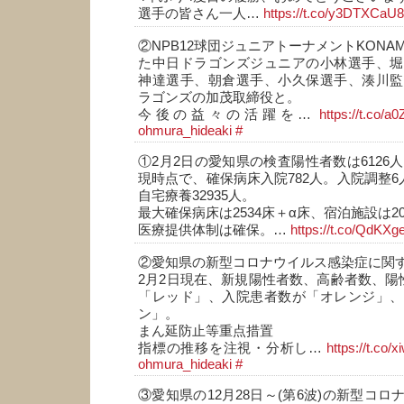
選手の皆さん一人…
https://t.co/y3DTXCaU
②NPB12球団ジュニアトーナメントKONAMI 
た中日ドラゴンズジュニアの小林選手、堀
神達選手、朝倉選手、小久保選手、湊川監
ラゴンズの加茂取締役と。
今後の益々の活躍を…
https://t.co/a
ohmura_hideaki
#
①2月2日の愛知県の検査陽性者数は6126人
現時点で、確保病床入院782人。入院調整6
自宅療養32935人。
最大確保病床は2534床＋α床、宿泊施設は20
医療提供体制は確保。…
https://t.co/QdKX
②愛知県の新型コロナウイルス感染症に関
2月2日現在、新規陽性者数、高齢者数、陽性率
「レッド」、入院患者数が「オレンジ」、
ン」。
まん延防止等重点措置
指標の推移を注視・分析し…
https://t.co
ohmura_hideaki
#
③愛知県の12月28日～(第6波)の新型コ