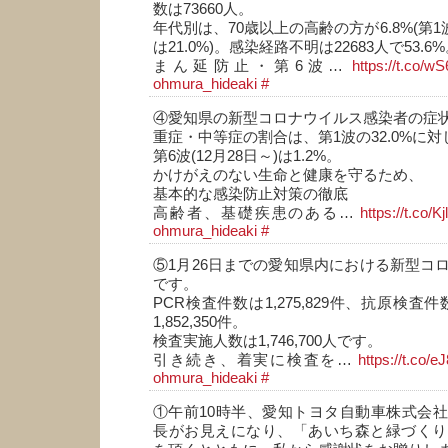
数は73660人。
年代別は、70歳以上の高齢の方が6.8%(第1
は21.0%)。感染経路不明は22683人で53.6
まん延防止・第6波…
https://t.co/w
ohmura_hideaki
#
④愛知県の新型コロナウイルス感染者の症
重症・中等症の割合は、第1波の32.0%に対
第6波(12月28日～)は1.2%。
かけがえのない生命と健康を守るため、
基本的な感染防止対策の徹底
高齢者、基礎疾患のある…
https://t.co/
ohmura_hideaki
#
⑤1月26日までの愛知県内における新型コ
です。
PCR検査件数は1,275,829件、抗原検査件数
1,852,350件。
検査実施人数は1,746,700人です。
引き続き、着実に検査を…
https://t.co/
ohmura_hideaki
#
①午前10時半、愛知トヨタ自動車株式会
長がお見えになり、「あいち森と緑づくり