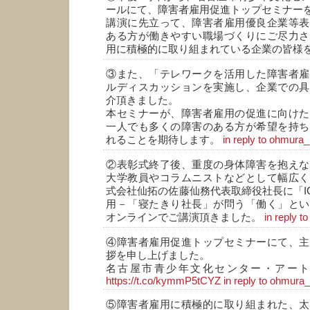
ールにて、障害者雇用促進トップセミナー
講演に先立って、障害者雇用優良企業等表
ある方が働きやすい職場づくりにご尽力さ
用に積極的に取り組まれている企業の皆様
③また、「テレワークを活用した障害者雇
ルディスカッションを実施し、企業での具
介頂きました。
本セミナーが、障害者雇用の促進に向けた
一人でも多くの障害のある方が希望を持ち
れることを期待します。
in reply to ohmura_
②表彰式終了後、重度の身体障害を抱えな
大学教員やコラムニストなどとして幅広く
式会社仙拓の佐藤仙務代表取締役社長に「IC
用－「寝たきり社長」が問う「働く」とい
オンラインでご講演頂きました。
in reply t
④障害者雇用促進トップセミナーにて、主
拶を申し上げました。
名古屋市青少年文化センター・アー
https://t.co/kymmP5tCYZ
in reply to ohmura_
⑤障害者雇用に積極的に取り組まれた、太