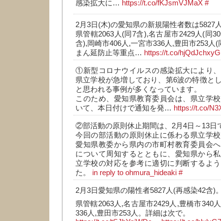
感染拡大に…
https://t.co/fKJsmVJMaX
#
2月3日(木)の愛知県の新規陽性者数は5827人
県管轄2063人(同7含),名古屋市2429人(同30
含),岡崎市406人,一宮市336人,豊田市253人(
まん延防止等重点…
https://t.co/hjQdJchxyG
①新型コロナウイルスの感染拡大により、
県立学校が急増しており、第6波の特徴と
と思われる事例が多くなっています。
このため、愛知県教育委員会は、県立学校
いて、本日付けで通知を発…
https://t.co/
②部活動の原則休止期間は、2月4日～13日
今回の部活動の原則休止に係わる県立学校
愛知県教委から県内の市町村教育委員会へ
について周知するとともに、愛知県から私
立学校の対応を参考に適切に判断するよう
た。
in reply to ohmura_hideaki
#
2月3日愛知県の陽性者5827人(再感染42含)
県管轄2063人,名古屋市2429人,豊橋市340
336人,豊田市253人。詳細は次で。