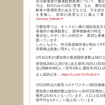
自宅療養者の健康観察業務について、重症
方は、初日のみの1回に変更。なお、重症
齢者や基礎疾患のある方などは、引き続き
を実施し、容体の急変などに備えて
ohmura_hideaki
#
①愛知県では、オミクロン株の感染急拡大を
保健所の健康観察と、濃厚接触者の特定・
重症化しやすい方への対応や、適切な療養
図っています。
しかしながら、昨日新規陽性者が初めて6
所業務は急激に増大しています。
#
2月3日(木)の愛知県の新規陽性者数は5827人
県管轄2063人(同7含),名古屋市2429人(同30
含),岡崎市406人,一宮市336人,豊田市253人(
まん延防止等…
https://t.co/icYLrPxAL6
#
2月2日時点の新型コロナワクチン3回目接
愛知県の接種回数は前日から約4万回増加
種率は5.41％となっています。人口上位1
国平均を1ポイント強上回っています。