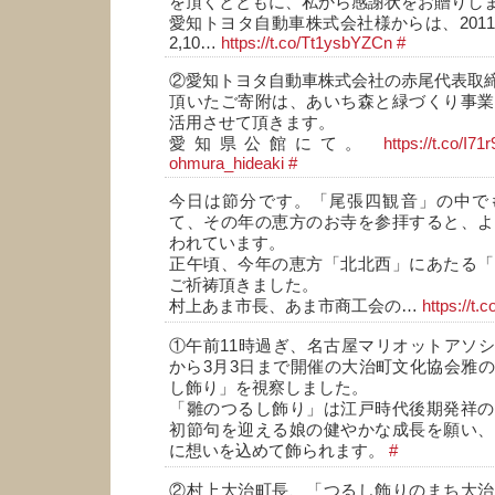
を頂くとともに、私から感謝状をお贈りし
愛知トヨタ自動車株式会社様からは、201
2,10…
https://t.co/Tt1ysbYZCn
#
②愛知トヨタ自動車株式会社の赤尾代表取
頂いたご寄附は、あいち森と緑づくり事業
活用させて頂きます。
愛知県公館にて。
https://t.co/I7
ohmura_hideaki
#
今日は節分です。「尾張四観音」の中で
て、その年の恵方のお寺を参拝すると、よ
われています。
正午頃、今年の恵方「北北西」にあたる「
ご祈祷頂きました。
村上あま市長、あま市商工会の…
https://t.
①午前11時過ぎ、名古屋マリオットアソ
から3月3日まで開催の大治町文化協会雅
し飾り」を視察しました。
「雛のつるし飾り」は江戸時代後期発祥の
初節句を迎える娘の健やかな成長を願い、
に想いを込めて飾られます。
#
②村上大治町長、「つるし飾りのまち大治