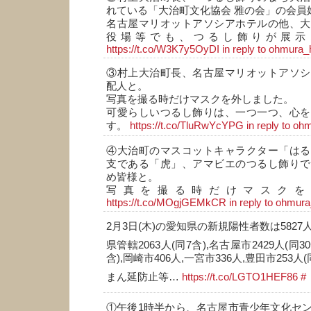
れている「大治町文化協会 雅の会」の会員
名古屋マリオットアソシアホテルの他、大
役場等でも、つるし飾りが展示
https://t.co/W3K7y5OyDI
in reply to ohmura_
③村上大治町長、名古屋マリオットアソシ
配人と。
写真を撮る時だけマスクを外しました。
可愛らしいつるし飾りは、一つ一つ、心を
す。
https://t.co/TluRwYcYPG
in reply to oh
④大治町のマスコットキャラクター「はる
支である「虎」、アマビエのつるし飾りで
め皆様と。
写真を撮る時だけマスクを
https://t.co/MOgjGEMkCR
in reply to ohmur
2月3日(木)の愛知県の新規陽性者数は5827人
県管轄2063人(同7含),名古屋市2429人(同30
含),岡崎市406人,一宮市336人,豊田市253人(
まん延防止等…
https://t.co/LGTO1HEF86
#
①午後1時半から、名古屋市青少年文化セ