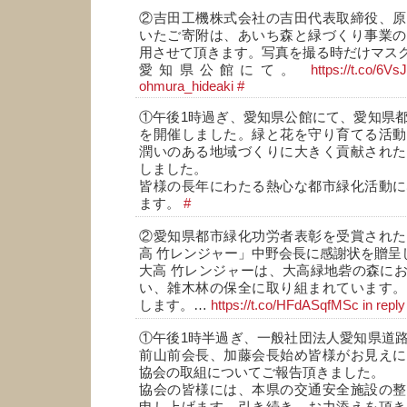
②吉田工機株式会社の吉田代表取締役、原
いたご寄附は、あいち森と緑づくり事業の
用させて頂きます。写真を撮る時だけマス
愛知県公館にて。
https://t.co/6V
ohmura_hideaki
#
①午後1時過ぎ、愛知県公館にて、愛知県
を開催しました。緑と花を守り育てる活動
潤いのある地域づくりに大きく貢献された
しました。
皆様の長年にわたる熱心な都市緑化活動に
ます。
#
②愛知県都市緑化功労者表彰を受賞された
高 竹レンジャー」中野会長に感謝状を贈呈
大高 竹レンジャーは、大高緑地砦の森に
い、雑木林の保全に取り組まれています。
します。…
https://t.co/HFdASqfMSc
in repl
①午後1時半過ぎ、一般社団法人愛知県道
前山前会長、加藤会長始め皆様がお見えに
協会の取組についてご報告頂きました。
協会の皆様には、本県の交通安全施設の整