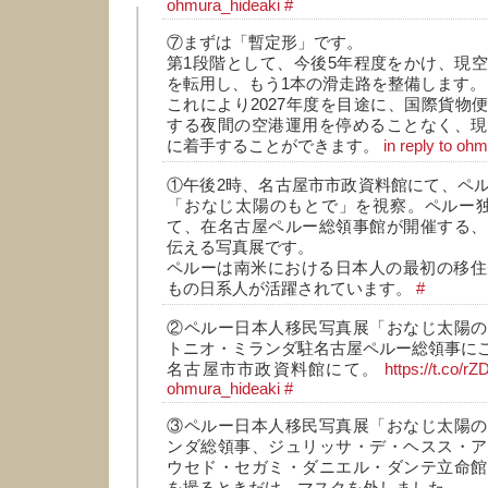
ohmura_hideaki
#
⑦まずは「暫定形」です。
第1段階として、今後5年程度をかけ、現
を転用し、もう1本の滑走路を整備します。
これにより2027年度を目途に、国際貨物便
する夜間の空港運用を停めることなく、現
に着手することができます。
in reply to oh
①午後2時、名古屋市市政資料館にて、ペ
「おなじ太陽のもとで」を視察。ペルー独
て、在名古屋ペルー総領事館が開催する、
伝える写真展です。
ペルーは南米における日本人の最初の移住
もの日系人が活躍されています。
#
②ペルー日本人移民写真展「おなじ太陽の
トニオ・ミランダ駐名古屋ペルー総領事に
名古屋市市政資料館にて。
https://t.co/
ohmura_hideaki
#
③ペルー日本人移民写真展「おなじ太陽の
ンダ総領事、ジュリッサ・デ・ヘスス・ア
ウセド・セガミ・ダニエル・ダンテ立命館