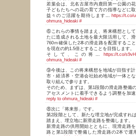
若葉会は、北名古屋市内鹿田第一公園の花
子どもたちへの花の育て方の指導などに取
益々のご活躍を期待します…
https://t.co
ohmura_hideaki
#
⑥これらの事情を踏まえ、将来構想として
たに造成される土地を最大限活用して、滑
760ｍ確保した2本の滑走路を配置するこ
を現在の約1.5倍とすることを目指します。
そして、この将…
https://t.co/s9
ohmura_hideaki
#
⑨今後は、この将来構想を地域が目指す計
市・経済界・空港会社始め地域が一体とな
取り組んで参ります。
そのため、まずは、第1段階の滑走路整備
アセスメントに着手できるよう調整を加
reply to ohmura_hideaki
#
⑧次に「将来形」です。
第2段階として、新たな埋立地が完成すれ
踏まえ、埋立地に新滑走路を整備します。
新滑走路の供用開始とともに、現滑走路を
路と第1段階で整備した滑走路の2本で運