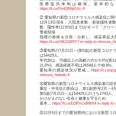
医療提供体制は確保。基本的な
https://t.co/OviQlWpGXc
#
② 愛知県の新型コロナウイルス感染症に関
12月13日現在、入院患者数、新規陽性者
数、陽性率(12月6日まで)がすべて「グリー
警戒領域
指標の推移を注視・分析し、感染再拡大
https://t.co/z0KZd3I5Y7
in reply to ohmura_h
③愛知県の7月21日～(第5波)の新型コロ
は54429人。
年代別は、70歳以上の高齢の方が3.5%(第1
21.0%)。感染経路不明は26548人で48.8%。
愛知県の感染状況が警戒…
https://t.co/
ohmura_hideaki
#
④愛知県の新型コロナウイルス感染者の症
重症・中等症の割合は、第1波(昨年2月～4月)
第5波(7月21日～)は54429人のうち2743人、
かけがえのない生命と健康を守るため、
基本…
https://t.co/D2RVcxBWX4
in reply t
⑤12月6日までの愛知県内における新型コ