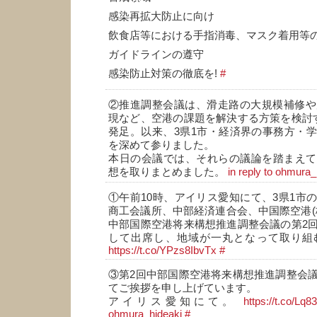
感染再拡大防止に向け
飲食店等における手指消毒、マスク着用等
ガイドラインの遵守
感染防止対策の徹底を!
#
②推進調整会議は、滑走路の大規模補修や
現など、空港の課題を解決する方策を検討
発足。以来、3県1市・経済界の事務方・
を深めて参りました。
本日の会議では、それらの議論を踏まえて
想を取りまとめました。
in reply to ohmura_
①午前10時、アイリス愛知にて、3県1市
商工会議所、中部経済連合会、中国際空港(
中部国際空港将来構想推進調整会議の第2
して出席し、地域が一丸となって取り組
https://t.co/YPzs8IbvTx
#
③第2回中部国際空港将来構想推進調整会
てご挨拶を申し上げています。
アイリス愛知にて。
https://t.co/L
ohmura_hideaki
#