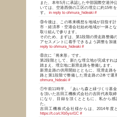
また、本年5月に承認した中部国際空港沖
いては、空港西側の工区の埋立に約15年
す。
in reply to ohmura_hideaki
#
⑨今後は、この将来構想を地域が目指す計
市・経済界・空港会社始め地域が一体とな
取り組んで参ります。
そのため、まずは、第1段階の滑走路整備
アセスメントに着手できるよう調整を加
reply to ohmura_hideaki
#
⑧次に「将来形」です。
第2段階として、新たな埋立地が完成すれ
踏まえ、埋立地に新滑走路を整備します。
新滑走路の供用開始とともに、現滑走路を
路と第1段階で整備した滑走路の2本で運
ohmura_hideaki
#
①午前11時半、「あいち森と緑づくり基
を頂いた吉田工機株式会社の吉田代表取締
になり、目録を頂くとともに、私から感
た。
吉田工機株式会社様からは、2014年度
https://t.co/cXb5ysrl1C
#