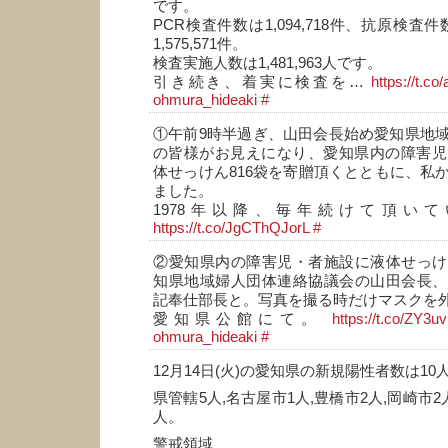
です。
PCR検査件数は1,094,718件、抗原検査件数
1,575,571件。
検査実施人数は1,481,963人です。
引き続き、着実に検査を…
https://t.co
ohmura_hideaki
#
①午前9時半過ぎ、山田会長始め愛知県地
の皆様がお見えになり、愛知県内の障害児
体せっけん816袋を寄贈頂くとともに、私
ました。
1978年以降、毎年続けて頂い
https://t.co/JgCThQJorL
#
②愛知県内の障害児・者施設に液体せっけ
知県地域婦人団体連絡協議会の山田会長、
記奉仕部長と。写真を撮る時だけマスクを
愛知県公館にて。
https://t.co/ZY
ohmura_hideaki
#
12月14日(火)の愛知県の新規陽性者数は10
県管轄5人,名古屋市1人,豊橋市2人,岡崎市2
人。
警戒領域