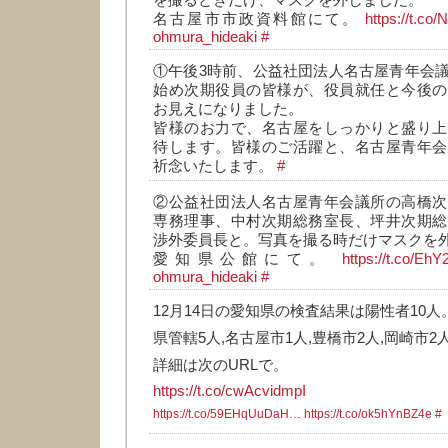
を撮るときだけ、マスクを外しました。
名古屋市市政資料館にて。
https://t.co
ohmura_hideaki
#
①午後3時前、公益社団法人名古屋青年会
始め次期役員の皆様が、役員就任と今後の
お見えになりました。
皆様のお力で、名古屋をしっかりと盛り上
待します。皆様のご活躍と、名古屋青年会
祈念いたします。
#
②公益社団法人名古屋青年会議所の高橋次
専務理事、中村次期総務室長、坪井次期総
渉外委員長と。写真を撮る時だけマスクを
愛知県公館にて。
https://t.co/Eh
ohmura_hideaki
#
12月14日の愛知県の検査結果は陽性者10人
県管轄5人,名古屋市1人,豊橋市2人,岡崎市2
詳細は次のURLで。
https://t.co/cwAcvidmpI
https://t.co/59EHqUuDaH…
https://t.co/ok5hYnBZ4e
#