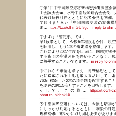
④第2回中部国際空港将来構想推進調整会
工会議所会頭、水野中部経済連合会会長、犬
代表取締役社長とともに記者会見を開催。
で取りまとめた「中部国際空港の将来構
ま…
https://t.co/cIhmGUl8gc
in reply to ohm
⑦まずは「暫定形」です。
第1段階として、今後5年程度をかけ、現
を転用し、もう1本の滑走路を整備します。
これにより2027年度を目途に、国際貨物便
する夜間の空港運用を停めることなく、現
に着手することができます。
in reply to oh
⑥これらの事情を踏まえ、将来構想として
たに造成される土地を最大限活用して、滑
760ｍ確保した2本の滑走路を配置するこ
を現在の約1.5倍とすることを目指します。
そして、この将…
https://t.co/ik
ohmura_hideaki
#
⑤中部国際空港については、今後も増加が
にしっかり対応するとともに、喫緊の課題
規模補修に速やかに取り組む必要がありま