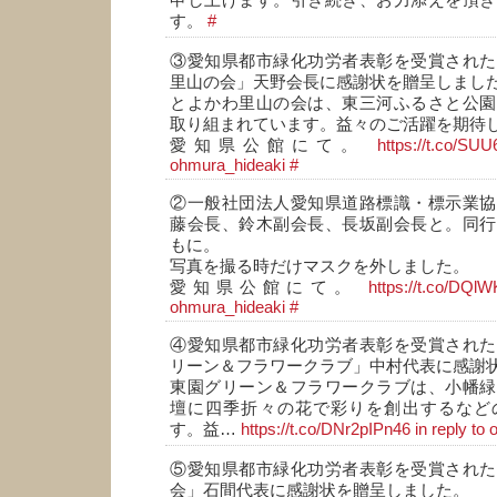
申し上げます。引き続き、お力添えを頂き
す。
#
③愛知県都市緑化功労者表彰を受賞された
里山の会」天野会長に感謝状を贈呈しまし
とよかわ里山の会は、東三河ふるさと公園
取り組まれています。益々のご活躍を期待
愛知県公館にて。
https://t.co/SU
ohmura_hideaki
#
②一般社団法人愛知県道路標識・標示業協
藤会長、鈴木副会長、長坂副会長と。同行
もに。
写真を撮る時だけマスクを外しました。
愛知県公館にて。
https://t.co/DQ
ohmura_hideaki
#
④愛知県都市緑化功労者表彰を受賞された
リーン＆フラワークラブ」中村代表に感謝
東園グリーン＆フラワークラブは、小幡緑
壇に四季折々の花で彩りを創出するなど
す。益…
https://t.co/DNr2pIPn46
in reply to
⑤愛知県都市緑化功労者表彰を受賞された
会」石間代表に感謝状を贈呈しました。