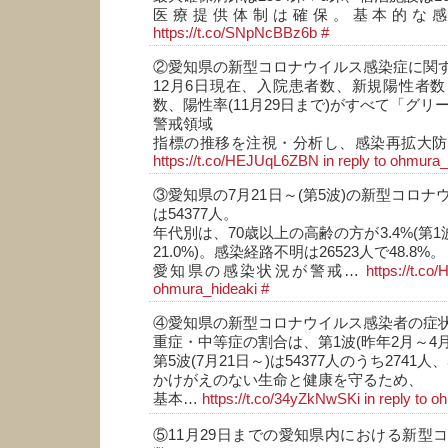
医療提供体制は確保。基本的な
https://t.co/SNpNcBBz6b
#
②愛知県の新型コロナウイルス感染症に関
12月6日現在、入院患者数、新規陽性者
数、陽性率(11月29日まで)がすべて「グリ
警戒領域
指標の推移を注視・分析し、感染再拡大防
https://t.co/HEJUqL6ZBN
in reply to ohmura_
③愛知県の7月21日～(第5波)の新型コロ
は54377人。
年代別は、70歳以上の高齢の方が3.4%(第1
21.0%)。感染経路不明は26523人で48.8%。
愛知県の感染状況が警戒…
https://t.co
ohmura_hideaki
#
④愛知県の新型コロナウイルス感染者の症
重症・中等症の割合は、第1波(昨年2月～4月)
第5波(7月21日～)は54377人のうち2741人、
かけがえのない生命と健康を守るため、
基本…
https://t.co/34yZkNwSKi
in reply to 
⑤11月29日までの愛知県内における新型