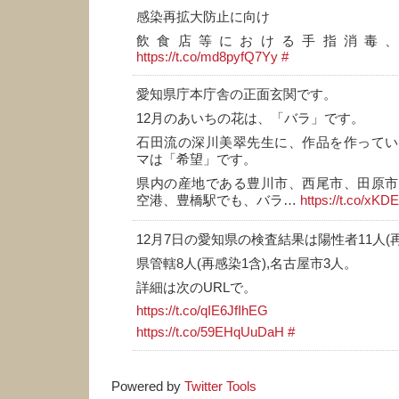
感染再拡大防止に向け
飲食店等における手指消毒
https://t.co/md8pyfQ7Yy
#
愛知県庁本庁舎の正面玄関です。
12月のあいちの花は、「バラ」です。
石田流の深川美翠先生に、作品を作ってい
マは「希望」です。
県内の産地である豊川市、西尾市、田原市
空港、豊橋駅でも、バラ…
https://t.co/xKD
12月7日の愛知県の検査結果は陽性者11人(
県管轄8人(再感染1含),名古屋市3人。
詳細は次のURLで。
https://t.co/qIE6JfIhEG
https://t.co/59EHqUuDaH
#
Powered by
Twitter Tools