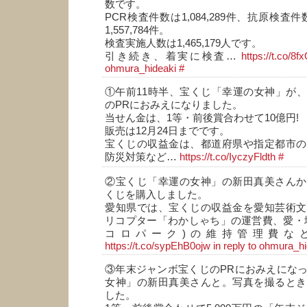
数です。
PCR検査件数は1,084,289件、抗原検査件数
1,557,784件。
検査実施人数は1,465,179人です。
引き続き、着実に検査…
https://t.co/
ohmura_hideaki
#
①午前11時半、宝くじ「幸運の女神」が
のPRにおみえになりました。
当せん金は、1等・前後賞合わせて10億円!
販売は12月24日までです。
宝くじの収益金は、都道府県や指定都市の
防災対策など…
https://t.co/IyczyFldth
#
②宝くじ「幸運の女神」の新田真美さんか
くじを購入しました。
愛知県では、宝くじの収益金を愛知芸術文
リコプター「わかしゃち」の運営費、愛・
コロパーク)の維持管理費な
https://t.co/sypEhB0ojw
in reply to ohmura_h
③年末ジャンボ宝くじのPRにおみえにな
女神」の新田真美さんと。写真を撮るとき
した。