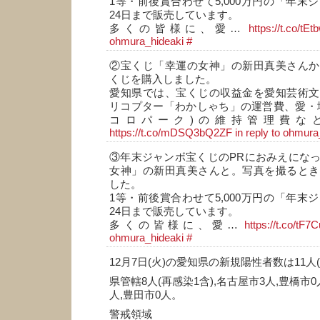
1等・前後賞合わせて5,000万円の「年末
24日まで販売しています。
多くの皆様に、愛…
https://t.co/tE
ohmura_hideaki
#
②宝くじ「幸運の女神」の新田真美さんか
くじを購入しました。
愛知県では、宝くじの収益金を愛知芸術文
リコプター「わかしゃち」の運営費、愛・
コロパーク)の維持管理費な
https://t.co/mDSQ3bQ2ZF
in reply to ohmura
③年末ジャンボ宝くじのPRにおみえにな
女神」の新田真美さんと。写真を撮るとき
した。
1等・前後賞合わせて5,000万円の「年末
24日まで販売しています。
多くの皆様に、愛…
https://t.co/tF
ohmura_hideaki
#
12月7日(火)の愛知県の新規陽性者数は11人
県管轄8人(再感染1含),名古屋市3人,豊橋市0
人,豊田市0人。
警戒領域