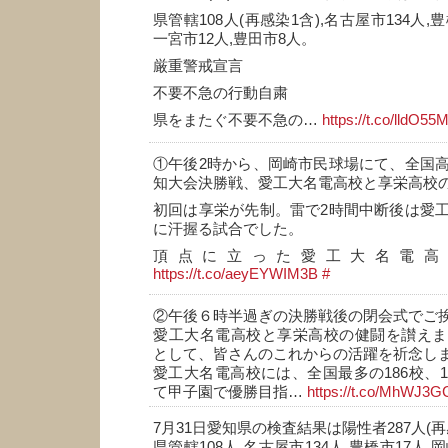
県管轄108人(再感染1含),名古屋市134人,豊
一宮市12人,豊田市8人。
厳重警戒宣言
不要不急の行動自粛
県をまたぐ不要不急の…
https://t.co/lldO55
①午後2時から、岡崎市民球場にて、全国
知大会決勝戦、愛工大名電高校と享栄高校
初回は享栄が先制。雷で2時間中断後は愛
に汗握る試合でした。
頂点に立った愛工大名電高
https://t.co/aeyEYWIM3B
#
②午後６時半過ぎの決勝戦後の閉会式でご
愛工大名電高校と享栄高校の健闘を讃えま
として、皆さんのこれからの活躍を祈念します
愛工大名電高校には、全国最多の186校、1
て甲子園で優勝目指…
https://t.co/MhWJ3
7月31日愛知県の検査結果は陽性者287人(再
県管轄108人,名古屋市134人,豊橋市17人,岡