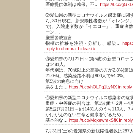
医療提供体制は確保。不…
https://t.co/gGk
②愛知県の新型コロナウイルス感染症に関
7月30日現在、新規陽性者数が「オレンジ」
で)、入院患者数が「イエロー」、重症者
ーン」。
厳重警戒宣言
指標の推移を注視・分析し、感染…
https
reply to ohmura_hideaki
#
③愛知県の7月21日～(第5波)の新型コロ
は1481人。
年代別は、70歳以上の高齢の方が2.8%(第1
21.0%)。感染経路不明は800人で54.0%。
第5波の終息に向け
県をまた…
https://t.co/hOLPq1LyNX
in repl
④愛知県の新型コロナウイルス感染者の症
重症・中等症の割合は、第1波(昨年2月～4月)
第5波(7月21日～)は1481人のうち110人、7.
かけがえのない生命と健康を守るため、
基本的な…
https://t.co/MqkewmkSfK
in repl
7月31日(土)の愛知県の新規陽性者数は287人