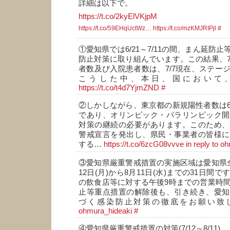
詳細は以下で。
https://t.co/2kyElVKjpM
https://t.co/59EHqUctWz…
https://t.co/mzKMJRIPjl
#
①愛知県では6/21～7/11の間、まん延防
防止対策に取り組んでいます。この結果、
者数及び入院患者数は、7/7現在、ステー
こうした中、本日、国において、7
https://t.co/t4d7YjmZND
#
②しかしながら、東京都の新規陽性者数は
であり、オリンピック・パラリンピック開
対策の継続の必要があります。このため、
警戒宣言を発出し、県民・事業者の皆様に
する…
https://t.co/6zcG08vvve
in reply to o
③愛知県厳重警戒措置の実施区域は愛知県
12日(月)から8月11日(水)までの31日間
の飲食店等に対する午後9時までの営業時
止等重点措置の解除後も、引き続き、愛知
づく感染防止対策の徹底をお願い致
ohmura_hideaki
#
④愛知県厳重警戒措置の対策(7/12～8/11)