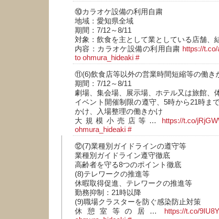
⑩カラオケ設備の利用自粛
地域：愛知県全域
期間：7/12～8/11
対象：飲食を主として業としている店舗、
内容：カラオケ設備の利用自粛
https://t.
to ohmura_hideaki
#
⑪(6)飲食店等以外の営業時間短縮等の働き
期間：7/12～8/11
劇場、集会場、展示場、ホテル又は旅館、
イベント開催制限の遵守、5時から21時ま
かけ、入場整理の働きかけ
大規模小売店等…
https://t.co/jR
ohmura_hideaki
#
⑫(7)業種別ガイドラインの遵守等
業種別ガイドライン遵守徹底
高齢者を守る8つのポイント徹底
(8)テレワークの推進等
休暇取得促進、テレワークの推進等
勤務抑制：21時以降
(9)職場クラスターを防ぐ感染防止対策
休憩室等の居…
https://t.co/9IU