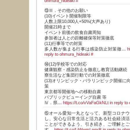
ohmura_hideaki
#
⑬Ⅲ．その他のお願い
(10)イベント開催制限等
人数上限10,000人+50%(大声あり)
開催21時まで
イベント前後の飲食自粛周知
参加者は人との距離確保等対策徹底
(11)行事等での対策
多人数が集まる行事は感染防止対策徹…
h
reply to ohmura_hideaki
#
⑭(12)学校等での対応
健康観察・感染防止を徹底し教育活動継続
寮生活など集団行動での対策徹底
(13)オリンピック・パラリンピック開催に
策
東京都等開催地への移動自粛
パブリックビューイング自粛 等
Ⅳ．県…
https://t.co/vVaFaGkNLt
in reply t
⑮オール愛知一丸となって、新型コロナウ
し、安心な日常生活と活力ある社会経済活
ことができるよう、引き続き、ご理解とご
す。
https://t.co/LiWwmLnqxB
in reply to oh