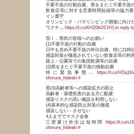
不要不急の行動自粛、県をまたぐ不要不急
飲食店等に対する営業時間短縮等の協力要
イン遵守
オリンピック・パラリンピック開催に向け
ワクチ…
https://t.co/KHZ0bOCHYj
in reply 
⑤Ⅰ．県民の皆様へのお願い
(1)不要不急の行動の自粛
日中も含め不要不急の外出自粛、特に21時
感染対策が徹底されていない飲食店等の利
路上・公園等での集団飲酒等の自粛
(2)県をまたぐ不要不急の移動自粛
特に緊急事態…
https://t.co/VDq
ohmura_hideaki
#
⑥(3)高齢者等への感染拡大の防止
高齢者・基礎疾患のある方に配慮
感染リスクの高い施設を利用しない
(4)基本的な感染防止対策の徹底
感染しない・させない
4人まででマスク会食
三密避け外出は短時間
https://t.co/s
ohmura_hideaki
#