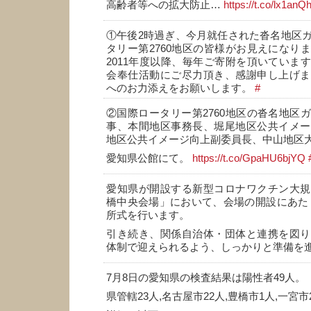
高齢者等への拡大防止…
https://t.co/lx1an
①午後2時過ぎ、今月就任された沓名地区
タリー第2760地区の皆様がお見えになり
2011年度以降、毎年ご寄附を頂いていま
会奉仕活動にご尽力頂き、感謝申し上げま
へのお力添えをお願いします。
#
②国際ロータリー第2760地区の沓名地区
事、本間地区事務長、堀尾地区公共イメー
地区公共イメージ向上副委員長、中山地区
愛知県公館にて。
https://t.co/GpaHU6bjYQ
愛知県が開設する新型コロナワクチン大規
橋中央会場」において、会場の開設にあたり、
所式を行います。
引き続き、関係自治体・団体と連携を図り
体制で迎えられるよう、しっかりと準備を
7月8日の愛知県の検査結果は陽性者49人。
県管轄23人,名古屋市22人,豊橋市1人,一宮市