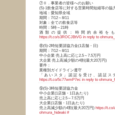
⑦Ⅱ．事業者の皆様へのお願い
(5)-1飲食店等に対する営業時間短縮等の協
地域：愛知県全域
期間：7/12～8/11
対象：全ての飲食店等
時間：5時～21時
酒類の提供：時間的余裕を
https://t.co/s3ROCJBtVG
in reply to ohmura_
⑧(5)-2時短要請協力金(1店舗・日)
期間：7/12～8/11
中小企業 売上高に応じ2.5～7.5万円
大企業 売上高減少額の4割(最大20万円)
要件：
業種別ガイドライン遵守
「あいスタ」認証を受け、認証ス
https://t.co/5c77wmP7ec
in reply to ohmura_
⑨(5)-3時短要請協力金
中小企業(1店舗・1日あたり)
売上高に応じ2.5～7.5万円
大企業(1店舗・1日あたり)
売上高減少額の4割(最大20万円)
https://t.c
ohmura_hideaki
#