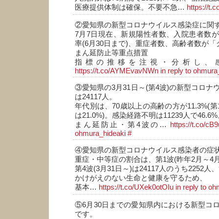
医療提供体制は確保。不要不急…
https://t
②愛知県の新型コロナウイルス感染症に関
7月7日現在、新規陽性者数、入院患者数
率(6月30日まで)、重症者数、高齢者数が
まん延防止等重点措置
指標の推移を注視・分析し、
https://t.co/AYMEvavNWn
in reply to ohmura
③愛知県の3月31日～(第4波)の新型コロ
は24117人。
年代別は、70歳以上の高齢の方が11.3%(第
は21.0%)。感染経路不明は11239人で46.6
まん延防止・第4波の…
https://t.co/c
ohmura_hideaki
#
④愛知県の新型コロナウイルス感染者の症
重症・中等症の割合は、第1波(昨年2月～4月)
第4波(3月31日～)は24117人のうち2252人、
かけがえのない生命と健康を守るため、
基本…
https://t.co/UXek0otOIu
in reply to o
⑤6月30日までの愛知県内における新型コ
です。