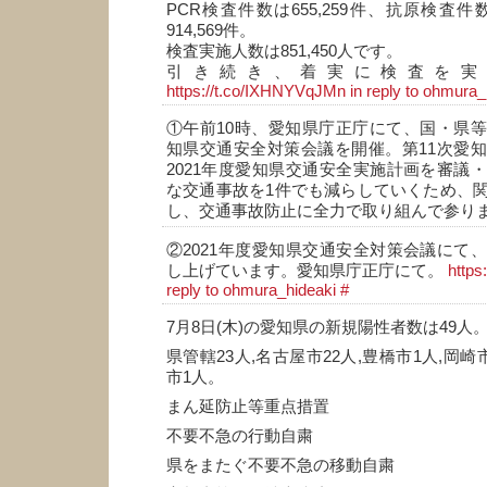
PCR検査件数は655,259件、抗原検査件数
914,569件。
検査実施人数は851,450人です。
引き続き、着実に検査を実
https://t.co/IXHNYVqJMn
in reply to ohmura_
①午前10時、愛知県庁正庁にて、国・県
知県交通安全対策会議を開催。第11次愛
2021年度愛知県交通安全実施計画を審議
な交通事故を1件でも減らしていくため、
し、交通事故防止に全力で取り組んで参り
②2021年度愛知県交通安全対策会議にて
し上げています。愛知県庁正庁にて。
https
reply to ohmura_hideaki
#
7月8日(木)の愛知県の新規陽性者数は49人
県管轄23人,名古屋市22人,豊橋市1人,岡崎
市1人。
まん延防止等重点措置
不要不急の行動自粛
県をまたぐ不要不急の移動自粛