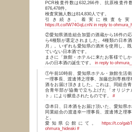
PCR検査件数は632,266件、抗原検査件数
876,478件。
検査実施人数は814,830人です。
引き続き、着実に検査を実
https://t.co/IW74GqLcnN
in reply to ohmura_
②愛知県酒造組合加盟の酒蔵から16件の
ら4種類が選定されました。4種類の日本
月」。いずれも愛知県の酒米を使用し、既
ていない日本酒です。
まさに「旅館・ホテルに来たお客様でしか
ルの日本酒の誕生です。
in reply to ohmura_
①午前10時前、愛知県ホテル・旅館生活
一理事長、渡邊博之理事、加藤忠則専務理
酒をお届け頂きました。これは、同組合青
合青年部が協働で立ち上げた「オリジナ
ト」により醸造されたものです。
#
③本日、日本酒をお届け頂いた、愛知県ホ
同業組合の渡邉幸一理事長、渡邊博之理事
と。
愛知県公館にて。
https://t.co/ga
ohmura_hideaki
#