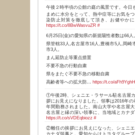
午後２時半頃の公館の庭の風景です。今日も
まめに水分をとって、熱中症等にお気をつ
染防止対策を徹底して頂き、お健やかにお
https://t.co/8BwWasvuZR
#
6月25日(金)の愛知県の新規陽性者数は66人
県管轄33人,名古屋市16人,豊橋市5人,岡崎
市3人。
まん延防止等重点措置
不要不急の行動自粛
県をまたぐ不要不急の移動自粛
高齢者等への拡大防…
https://t.co/aFh9Ygh
①午後2時、シェニエ・ラサール駐名古屋
拶にお見えになりました。領事は2016年の
年間勤務されました。南山大学や名古屋大
名古屋と縁の深い領事に、当地域とカナダ
https://t.co/sVDEqbiozz
#
②離任の挨拶にお見えになった、シェニエ
カナダ領事と。愛知からはトヨタグループ