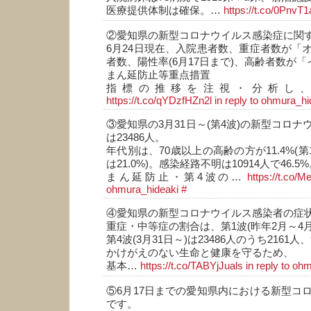
医療提供体制は確保。…
https://t.co/0PnvT
②愛知県の新型コロナウイルス感染症に関
6月24日現在、入院患者数、重症者数が「
者数、陽性率(6月17日まで)、高齢者数が
まん延防止等重点措置
指標の推移を注視・分析し
https://t.co/qYDzfHZn2l
in reply to ohmura_hi
③愛知県の3月31日～(第4波)の新型コロ
は23486人。
年代別は、70歳以上の高齢の方が11.4%(第
は21.0%)。感染経路不明は10914人で46.5
まん延防止・第4波の…
https://t.co/
ohmura_hideaki
#
④愛知県の新型コロナウイルス感染者の症
重症・中等症の割合は、第1波(昨年2月～4月)
第4波(3月31日～)は23486人のうち2161人、
かけがえのない生命と健康を守るため、
基本…
https://t.co/TABYjJuals
in reply to oh
⑤6月17日までの愛知県内における新型コ
です。