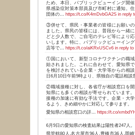
ため、本日、パブリックビューイング開催
県感染症対策本部員及び市町村に通知。住
団体の…
https://t.co/K4mDvbGA2S
in reply
③併せて、県民・事業者の皆様にお願いの
ました。県民の皆様には、普段から一緒に
どと少人数で、ご自宅のテレビ等により応
いします。特に、パブリックビューイング
店等で…
https://t.co/aiKRxUSCv6
in reply t
①国において、新型コロナワクチンの職域
始されました。これに合わせて、愛知県で
を検討されている企業・大学等からの相談
日6月10日午前9時より、県独自の電話相
②職域接種に対し、各省庁が相談窓口を開
知県にも多くの相談が寄せられています。
接種の加速に有効な手法です。企業・大学
るよう、きめ細やかに対応して参ります。
愛知県の相談窓口の詳…
https://t.co/xmbd
6月9日の愛知県の検査結果は陽性者247人。
県管轄80人,名古屋市96人,豊橋市36人,岡崎