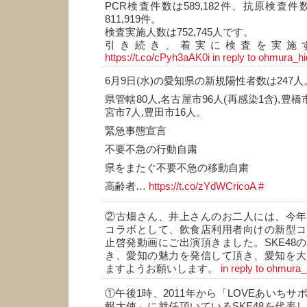
PCR検査件数は589,182件、抗原検査件数
811,919件。
検査実施人数は752,745人です。
引き続き、着実に検査を実施
https://t.co/cPyh3aAK0i
in reply to ohmura_h
6月9日(水)の愛知県の新規陽性者数は247人
県管轄80人,名古屋市96人(再感染1含),豊橋市
宮市7人,豊田市16人。
緊急事態宣言
不要不急の行動自粛
県をまたぐ不要不急の移動自粛
高齢者…
https://t.co/zYdWCricoA
#
②古畑さん、井上さんのお二人には、今年
コラボとして、飲食店利用者向けの新型コ
止啓発動画にご出演頂きました。SKE48
き、愛知の魅力を発信して頂き、愛知を大
ますようお願いします。
in reply to ohmura_
①午後1時、2011年から「LOVEあいち
報大使」に就任頂いているSKE48を代表