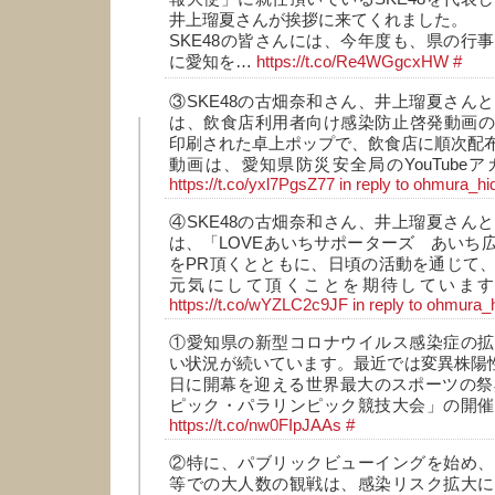
井上瑠夏さんが挨拶に来てくれました。
SKE48の皆さんには、今年度も、県の行
に愛知を…
https://t.co/Re4WGgcxHW
#
③SKE48の古畑奈和さん、井上瑠夏さん
は、飲食店利用者向け感染防止啓発動画の
印刷された卓上ポップで、飲食店に順次配
動画は、愛知県防災安全局のYouTube
https://t.co/yxl7PgsZ77
in reply to ohmura_hi
④SKE48の古畑奈和さん、井上瑠夏さんと
は、「LOVEあいちサポーターズ あいち
をPR頂くとともに、日頃の活動を通じて
元気にして頂くことを期待していま
https://t.co/wYZLC2c9JF
in reply to ohmura_
①愛知県の新型コロナウイルス感染症の拡
い状況が続いています。最近では変異株陽性
日に開幕を迎える世界最大のスポーツの祭典
ピック・パラリンピック競技大会」の開催
https://t.co/nw0FIpJAAs
#
②特に、パブリックビューイングを始め、
等での大人数の観戦は、感染リスク拡大に