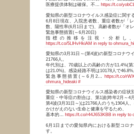
医療提供体制は確保。不…
https://t.co/yob
愛知県の新型コロナウイルス感染症に関す
6月8日現在、入院患者数、重症者数が「
数、陽性率(6月1日まで)、高齢者数が「オ
緊急事態措置(～6月20日)
指標の推移を注視・分析し
https://t.co/5LlHvHkiAM
in reply to ohmura_h
愛知県の3月31日～(第4波)の新型コロナ
21766人。
年代別は、70歳以上の高齢の方が11.4%(第
は21.0%)。感染経路不明は10178人で46.8
緊急事態措置(～6月2…
https://t.co/r
ohmura_hideaki
#
愛知県の新型コロナウイルス感染者の症状
重症・中等症の割合は、第1波(昨年2月～4月)
第4波(3月31日～)は21766人のうち1904人、
かけがえのない生命と健康を守るため、
基本的…
https://t.co/r44J653KBB
in reply t
6月1日までの愛知県内における新型コロ
す。