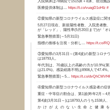
入院病床は78病院で1515床＋α床、宿泊施設
医療提供体制は…
https://t.co/vuagD1oHlz
#
②愛知県の新型コロナウイルス感染症に関
5月27日現在、新規陽性者数、入院患者数
が「レッド」、陽性率(5月20日まで)が「
緊急事態措置(～5月31日)
指標の推移を注視・分析し…
https://t.co/
③愛知県の3月31日～(第4波)の新型コロ
は18793人。
年代別は、70歳以上の高齢の方が10.9%(第
は21.0%)。感染経路不明は8906人で47.4%
緊急事態措置(～5…
https://t.co/dvQhCMVf4
④愛知県の新型コロナウイルス感染者の症
重症・中等症の割合は、第1波(昨年2月～4月)
第4波(3月31日～)は18793人のうち1538人、
かけがえのない生命と健康