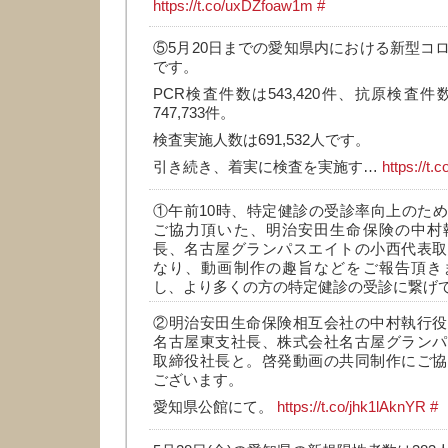
https://t.co/uxDZfoaw1m
#
⑤5月20日までの愛知県内における新型コ
です。
PCR検査件数は543,420件、抗原検査件数
747,733件。
検査実施人数は691,532人です。
引き続き、着実に検査を実施す…
https://t.
①午前10時、特定健診の受診率向上のた
ご協力頂いた、明治安田生命保険の中村
長、名古屋グランパスエイトの小西代表取
なり、動画制作の趣旨などをご報告頂き
し、より多くの方の特定健診の受診に繋げ
②明治安田生命保険相互会社の中村執行役
名古屋東支社長、株式会社名古屋グランパ
取締役社長と。啓発動画の共同制作にご協
ございます。
愛知県公館にて。
https://t.co/jhk1lAknYR
#