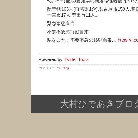
5月28日(金)の愛知県の新規陽性者数は383
県管轄165人(再感染1含),名古屋市159人,豊
一宮市17人,豊田市11人。
緊急事態宣言
不要不急の行動自粛
県をまたぐ不要不急の移動自粛…
https://t
Powered by
Twitter Tools
カテゴリー :
つぶやき
大村ひであきブログ Copy