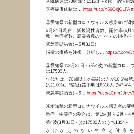
入院病床は78病院で1515床＋α床、宿泊施設
医療提供体制は…
https://t.co/Y58OkjCLFA
#
②愛知県の新型コロナウイルス感染症に関
5月24日現在、新規陽性者数、陽性率(5月
数、重症者数、高齢者数のすべての指標が
緊急事態措置(～5月31日)
指標の推移を注視・分析し…
https://t.co/v
③愛知県の3月31日～(第4波)の新型コロ
は17539人。
年代別は、70歳以上の高齢の方が10.6%(第
は21.0%)。感染経路不明は8318人で47.4%
緊急事態措置(～5…
https://t.co/aCnmJJnvV
④愛知県の新型コロナウイルス感染者の症
重症・中等症の割合は、第1波(昨年2月～4月)
第4波(3月31日～)は17539人のうち1394人、
かけがえのない生命と健康