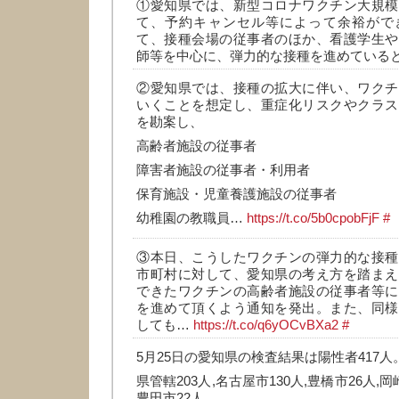
①愛知県では、新型コロナワクチン大規模
て、予約キャンセル等によって余裕がで
て、接種会場の従事者のほか、看護学生や
師等を中心に、弾力的な接種を進めている
②愛知県では、接種の拡大に伴い、ワクチ
いくことを想定し、重症化リスクやクラス
を勘案し、
高齢者施設の従事者
障害者施設の従事者・利用者
保育施設・児童養護施設の従事者
幼稚園の教職員…
https://t.co/5b0cpobFjF
#
③本日、こうしたワクチンの弾力的な接種
市町村に対して、愛知県の考え方を踏まえ
できたワクチンの高齢者施設の従事者等に
を進めて頂くよう通知を発出。また、同様
しても…
https://t.co/q6yOCvBXa2
#
5月25日の愛知県の検査結果は陽性者417人
県管轄203人,名古屋市130人,豊橋市26人,岡
豊田市22人。