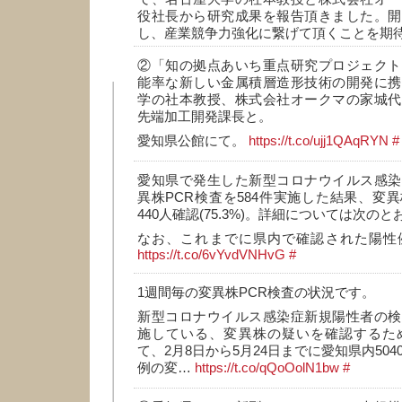
役社長から研究成果を報告頂きました。開
し、産業競争力強化に繋げて頂くことを期
②「知の拠点あいち重点研究プロジェクト
能率な新しい金属積層造形技術の開発に携
学の社本教授、株式会社オークマの家城代
先端加工開発課長と。
愛知県公館にて。
https://t.co/ujj1QAqRYN
#
愛知県で発生した新型コロナウイルス感染
異株PCR検査を584件実施した結果、変
440人確認(75.3%)。詳細については次の
なお、これまでに県内で確認された陽性
https://t.co/6vYvdVNHvG
#
1週間毎の変異株PCR検査の状況です。
新型コロナウイルス感染症新規陽性者の検
施している、変異株の疑いを確認するため
て、2月8日から5月24日までに愛知県内504
例の変…
https://t.co/qQoOolN1bw
#