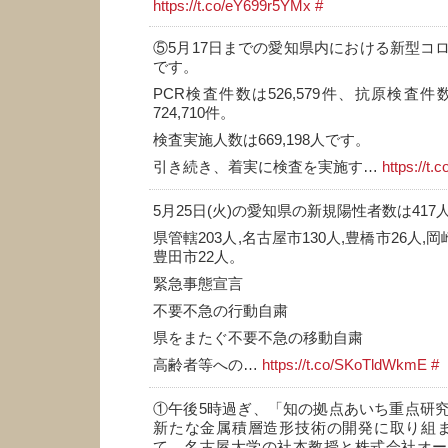
https://t.co/eY699r5YMx
#
⑤5月17日までの愛知県内における新型コ
です。
PCR検査件数は526,579件、抗原検査件数
724,710件。
検査実施人数は669,198人です。
引き続き、着実に検査を実施す…
https://t.
5月25日(火)の愛知県の新規陽性者数は417
県管轄203人,名古屋市130人,豊橋市26人,岡
豊田市22人。
緊急事態宣言
不要不急の行動自粛
県をまたぐ不要不急の移動自粛
高齢者等への…
https://t.co/SKoTldWkmE
#
①午後5時過ぎ、「知の拠点あいち重点研
新たな金属積層造形技術の開発に取り組ま
て、名古屋大学の社本教授と株式会社オー