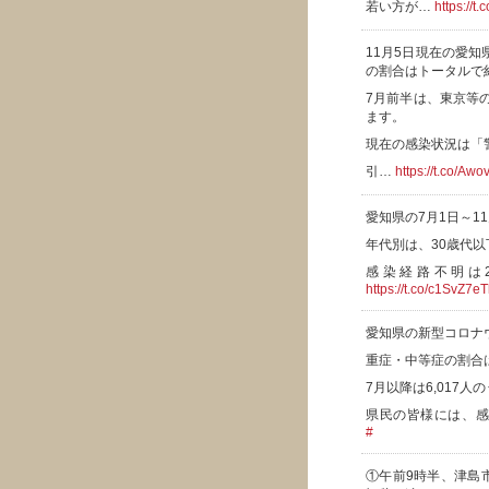
若い方が…
https://t
11月5日現在の愛
の割合はトータルで
7月前半は、東京等
ます。
現在の感染状況は「
引…
https://t.co/Aw
愛知県の7月1日～1
年代別は、30歳代以下
感染経路不明は2
https://t.co/c1SvZ7eT
愛知県の新型コロナ
重症・中等症の割合は
7月以降は6,017人
県民の皆様には、
#
①午前9時半、津島