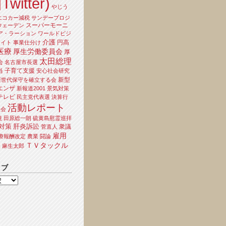
Twitter)
やじう
エコカー減税
サンデープロジ
スーパーモーニ
ウェーデン
ア・ラーション
ワールドビジ
介護
円高
ライト
事業仕分け
医療
厚生労働委員会
厚
太田総理
会
名古屋市長選
当
子育て支援
安心社会研究
新型
新世代保守を確立する会
エンザ
新報道2001
景気対策
テレビ
民主党代表選
決算行
活動レポート
員会
境
田原総一朗
硫黄島慰霊巡拝
対策
肝炎訴訟
衆議
菅直人
雇用
療報酬改定
農業
闘論
ＴＶタックル
夫
麻生太郎
イブ