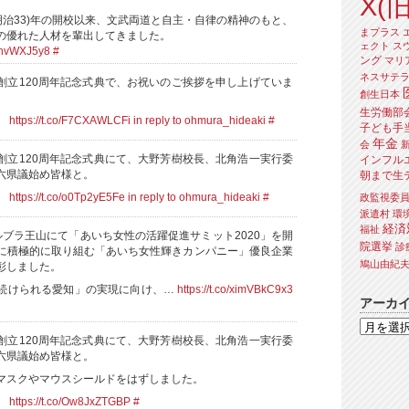
X(旧
(明治33)年の開校以来、文武両道と自主・自律の精神のもと、
まプラス
の優れた人材を輩出してきました。
ェクト
ス
1ohvWXJ5y8
#
ング
マリ
ネスサテ
創立120周年記念式典で、お祝いのご挨拶を申し上げていま
創生日本
生労働部
。
https://t.co/F7CXAWLCFi
in reply to ohmura_hideaki
#
子ども手
年金
会
創立120周年記念式典にて、大野芳樹校長、北角浩一実行委
インフル
六県議始め皆様と。
朝まで生
。
https://t.co/o0Tp2yE5Fe
in reply to ohmura_hideaki
#
政監視委
派遣村
環
経済
福祉
ルブラ王山にて「あいち女性の活躍促進サミット2020」を開
院選挙
診
に積極的に取り組む「あいち女性輝きカンパニー」優良企業
鳩山由紀
彰しました。
続けられる愛知」の実現に向け、…
https://t.co/ximVBkC9x3
アーカ
創立120周年記念式典にて、大野芳樹校長、北角浩一実行委
六県議始め皆様と。
マスクやマウスシールドをはずしました。
。
https://t.co/Ow8JxZTGBP
#