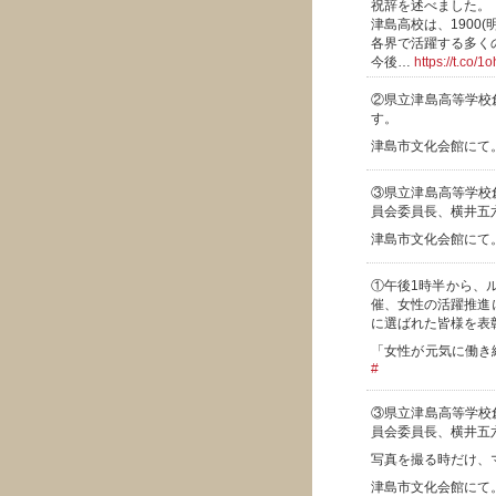
祝辞を述べました。
津島高校は、1900
各界で活躍する多く
今後…
https://t.co/
②県立津島高等学校
す。
津島市文化会館にて
③県立津島高等学校
員会委員長、横井五
津島市文化会館にて
①午後1時半から、
催、女性の活躍推進
に選ばれた皆様を表
「女性が元気に働き
#
③県立津島高等学校
員会委員長、横井五
写真を撮る時だけ、
津島市文化会館にて