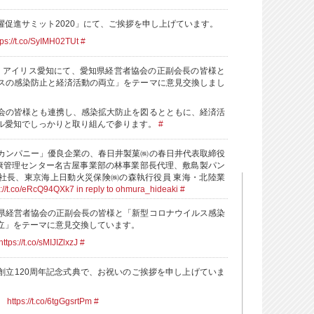
躍促進サミット2020」にて、ご挨拶を申し上げています。
tps://t.co/SyIMH02TUt
#
、アイリス愛知にて、愛知県経営者協会の正副会長の皆様と
スの感染防止と経済活動の両立」をテーマに意見交換しまし
会の皆様とも連携し、感染拡大防止を図るとともに、経済活
ル愛知でしっかりと取り組んで参ります。
#
カンパニー」優良企業の、春日井製菓㈱の春日井代表取締役
健康管理センター名古屋事業部の林事業部長代理、敷島製パン
社長、東京海上日動火災保険㈱の森執行役員 東海・北陸業
s://t.co/eRcQ94QXk7
in reply to ohmura_hideaki
#
県経営者協会の正副会長の皆様と「新型コロナウイルス感染
立」をテーマに意見交換しています。
https://t.co/sMIJIZlxzJ
#
創立120周年記念式典で、お祝いのご挨拶を申し上げていま
。
https://t.co/6tgGgsrtPm
#