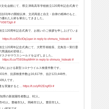
市文化会館にて、県立津島高等学校創立120周年記念式典で
(明治33)年の開校以来、文武両道と自主・自律の精神のもと、
の優れた人材を輩出してきました。
sAFV06T3gh
#
創立120周年記念式典で、お祝いのご挨拶を申し上げていま
。
https://t.co/D5cIOq1qan
in reply to ohmura_hideaki
#
創立120周年記念式典にて、大野芳樹校長、北角浩一実行委
六県議始め皆様と。
マスクやマウスシールドをはずしました。
。
https://t.co/T59S9opMHH
in reply to ohmura_hideaki
#
知県内における新型コロナウイルス検査件数です。
831件、抗原検査件数は16,617件、合計123,448件。
509人です。
査を実施すると…
https://t.co/yRl2EngfOi
#
の愛知県の新規陽性者数は、82人。
市43人。豊橋市3人。岡崎市11人。豊田市1人。
厳しい状況です。