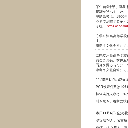
①午前9時半、津島
祝辞を述べました。
津島高校は、1900
各界で活躍する多く
今後…
https://t.co/
②県立津島高等学校
す。
津島市文化会館にて
③県立津島高等学校
員会委員長、横井五
写真を撮る時だけ、
津島市文化会館にて
11月5日時点の愛
PCR検査件数は106,
検査実施人数は104,
引き続き、着実に検
本日11月6日(金)
県管轄24人。名古屋
再び80人を超え、