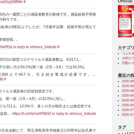
Official
.co/aOcg2MfMkr
#
知県内の一週間ごとの感染者数等の推移です。感染経路不明者
約48％です。
の由来が8割以上でしたが、7月後半以降、経路不明が増えて
警戒領域」。
ov9aPEbj
in reply to ohmura_hideaki
#
カテゴ
つぶや
大村ひで
1月5日の新型コロナウイルス感染者数は、6,017人。
活動レ
の若い方が54.2%(第一波（2月～4月）では34.2%)。
,990人で49.7％。引き続き警戒が必要です。…
最近の
lB
#
2026-
2026-
2026-
ウイルス感染者の症状別状況です。
2026-
、第一波（2月～4月）の32.0%に対し、
2026-
2026-
のうち721人、12.0%で、多くの方が軽症または無症状です。
2026-
感染防…
https://t.co/VpVw0FBDtZ
in reply to ohmura_hideaki
2026-
タグ
市文化会館にて、県立津島高等学校創立120周年記念式典で