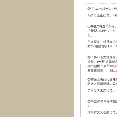
②「あいち女性の活
ルブラ王山にて。
ht
①午後2時過ぎから
「新型コロナウイル
た。
引き続き、経営者協
動の回復に向けオー
③「あいち女性輝き
社長、(一財)近畿
㈱の盛田代表取締役
務支援部長、…
http
②加藤会長始め愛知
防止と経済活動の両
アイリス愛知にて。
②県立津島高等学校
す。
津島市文化会館にて