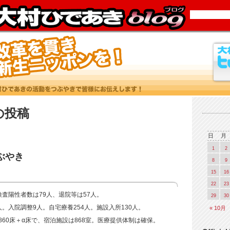
6 の投稿
日
月
1
2
つぶやき
8
9
15
16
22
23
検査陽性者数は79人、退院等は57人。
29
30
人。入院調整9人。自宅療養254人。施設入所130人。
« 10月
860床＋α床で、宿泊施設は868室。医療提供体制は確保。