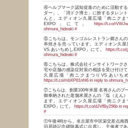
④ヘルプマーク認知促進のために活動する
ダー」、「消ドク博士」に扮するタレント
んと。エディオン久屋広場「肉ニクまつ
EXPO」にて。
https://t.co/rVWJ
ohmura_hideaki
#
⑤こちらは、モンゴルレストラン郷さんの
串焼きを売っています。エディオン久屋
VS あいちめしEXPO」にて。
https://t.co
ohmura_hideaki
#
⑥こちらは、株式会社インサイトワークさ
宅や店舗の感染症対策の相談を受け付けて
久屋広場「肉ニクまつりVS あいちめ
https://t.co/mbXP81nhI6
in reply to ohmura_h
⑦こちらは、創業100年米屋 名将さんのブ
御奉納された老舗米屋さんの「塩（えん）
ます。エディオン久屋広場「肉ニクまつ
EXPO」にて。
https://t.co/dJVfBy296b
in r
#
①午後4時から、名古屋市中区栄交差点南
旧居跡記念碑除幕式に出席し、主催者であ