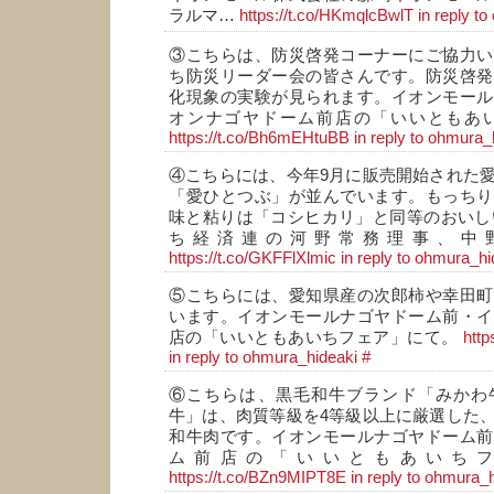
ラルマ…
https://t.co/HKmqlcBwlT
in reply t
③こちらは、防災啓発コーナーにご協力い
ち防災リーダー会の皆さんです。防災啓発
化現象の実験が見られます。イオンモール
オンナゴヤドーム前店の「いいともあ
https://t.co/Bh6mEHtuBB
in reply to ohmura_
④こちらには、今年9月に販売開始された
「愛ひとつぶ」が並んでいます。もっちり
味と粘りは「コシヒカリ」と同等のおいし
ち経済連の河野常務理事、中
https://t.co/GKFFlXlmic
in reply to ohmura_hi
⑤こちらには、愛知県産の次郎柿や幸田町
います。イオンモールナゴヤドーム前・イ
店の「いいともあいちフェア」にて。
htt
in reply to ohmura_hideaki
#
⑥こちらは、黒毛和牛ブランド「みかわ
牛」は、肉質等級を4等級以上に厳選した
和牛肉です。イオンモールナゴヤドーム前
ム前店の「いいともあいち
https://t.co/BZn9MIPT8E
in reply to ohmura_