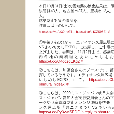
本日10月31日(土)の愛知県の検査結果は、
県管轄43人。名古屋市37人。豊橋市12人
人。
感染防止対策の徹底を。
詳細は以下のURLで。
https://t.co/wuAx30neGT…
https://t.co/offOZS95Eh
#
①午後3時20分から、エディオン久屋広場
VS あいちめしEXPO」に出席し、ご来場
上げました。会期は、11月2日まで。感染
内各地の肉料理とあいちめしを
https://t.co/O4dczgEKg2
#
②こちらは、加藤会さんのブースです。苗
探しているそうです。エディオン久屋広場「
いちめしEXPO」にて。
https://t.co/L
ohmura_hideaki
#
③こちらは、2020ミス・ジャパン岐阜大会
ス・ジャパン愛知大会実行委員会さんのブ
ークや児童虐待防止オレンジ運動を啓発し
ン久屋広場「肉ニクまつりVS あいちめ
https://t.co/Py0vwiSPDF
in reply to ohmura_