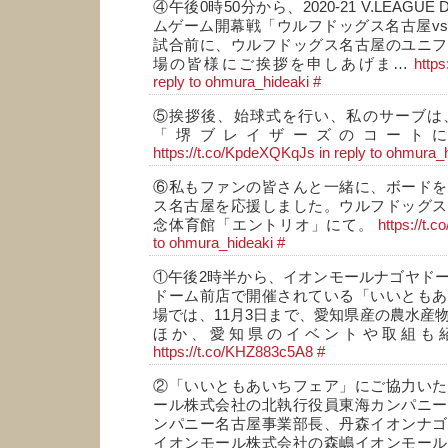
④午後0時50分から、2020-21 V.LEAGUE D
ムゲーム開幕戦「ウルフドッグス名古屋v
試合前に、ウルフドッグス名古屋のユニフ
場の皆様にご挨拶を申しあげま…
https
reply to ohmura_hideaki
#
⑤挨拶後、始球式を行い、私のサーブは
「堺ブレイザーズのコート
https://t.co/KpdeXQKqJs
in reply to ohmura_
⑥私もファンの皆さんと一緒に、ボードを
ス名古屋を応援しました。ウルフドッグス
念体育館「エントリオ」にて。
https://t.
to ohmura_hideaki
#
①午後2時半から、イオンモールナゴヤド
ドーム前店で開催されている「いいともあ
場では、11月3日まで、愛知県産の農水産
ほか、愛知県のイベントや取組も
https://t.co/KHZ883c5A8
#
②「いいともあいちフェア」にご協力いた
ール株式会社の北執行役員東海カンパニー
ンパニー名古屋事業部長、丹森イオンナゴ
イオンモール株式会社の森嶋イオンモール