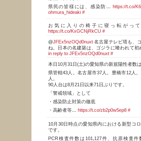
県民の皆様には、感染防…
https://t.co/
ohmura_hideaki
#
お気に入りの椅子に寝っ転がって
https://t.co/KxGCNjRkCU
#
@
JFEx5nzOQd0nuxt
名古屋テレビ塔も、
ね。日本の名建築は、ゴジラに喰われて初め
in reply to JFEx5nzOQd0nuxt
#
本日10月31日(土)の愛知県の新規陽性者数は
県管轄43人。名古屋市37人。豊橋市12人
人。
90人台は8月21日以来71日ぶりです。
「警戒領域」として
・感染防止対策の徹底
・高齢者等…
https://t.co/zb2p0w5ep8
#
10月30日時点の愛知県内における新型コ
です。
PCR検査件数は101,127件、抗原検査件数