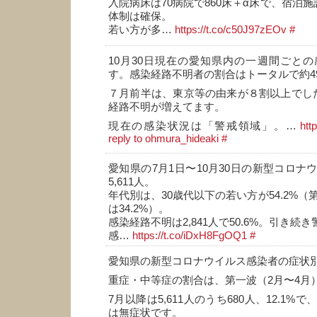
入院病床は70病院で860床＋α床で、宿泊施
体制は確保。
若い方が多…
https://t.co/c50J97zEOv
#
10月30日現在の愛知県内の一週間ごと
す。感染経路不明者の割合はトータルで約4
７月前半は、東京等の由来が８割以上でし
経路不明が増えてます。
現在の感染状況は「警戒領域」。…
htt
reply to ohmura_hideaki
#
愛知県の7月1日〜10月30日の新型コロナ
5,611人。
年代別は、30歳代以下の若い方が54.2%（
は34.2%）。
感染経路不明は2,841人で50.6%。引き続
感…
https://t.co/iDxH8FgOQ1
#
愛知県の新型コロナウイルス感染者の症状
重症・中等症の割合は、第一波（2月〜4月）
7月以降は5,611人のうち680人、12.1
は無症状です。