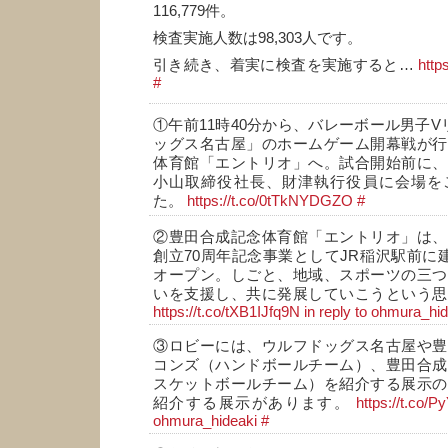
116,779件。
検査実施人数は98,303人です。
引き続き、着実に検査を実施すると…
http
#
①午前11時40分から、バレーボール男子V
ッグス名古屋」のホームゲーム開幕戦が行
体育館「エントリオ」へ。試合開始前に、
小山取締役社長、財津執行役員に会場を
た。
https://t.co/0tTkNYDGZO
#
②豊田合成記念体育館「エントリオ」は、
創立70周年記念事業としてJR稲沢駅前に建
オープン。しごと、地域、スポーツの三つ
いを支援し、共に発展していこうという思
https://t.co/tXB1IJfq9N
in reply to ohmura_hi
③ロビーには、ウルフドッグス名古屋や豊
コンズ（ハンドボールチーム）、豊田合成
スケットボールチーム）を紹介する展示の
紹介する展示があります。
https://t.co/
ohmura_hideaki
#