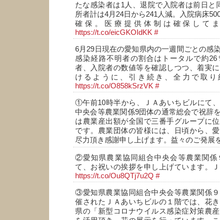
たな感染者は1人、退院で入院者は前日と
所者計は4月24日から241人減。入院病床50
確保。医療提供体制は確保して
https://t.co/eicGKOIdKK
#
6月29日現在の愛知県内の一週間ごとの感
感染経路不明者の割合はトータルで約26
者、入院者の数値等を確認しつつ、着実に
けるように、引き続き、全力で取り
https://t.co/O858kSrzVK
#
①午前10時半から、ＪＡあいちビルにて
中央会等農業関係9団体の通常総会で祝辞
は農業産出額が全国で三番手グループに位
です。農業団体の皆様には、日頃から、愛
尽力頂き感謝申し上げます。益々のご発展
②愛知県農業協同組合中央会等農業関係
て、お祝いの挨拶を申し上げています。Ｊ
https://t.co/Ou8QTj7u2Q
#
③愛知県農業協同組合中央会等農業関係９
催されたＪＡあいちビルの１階では、花き
県の「新型コロナウイルス感染症対策農産