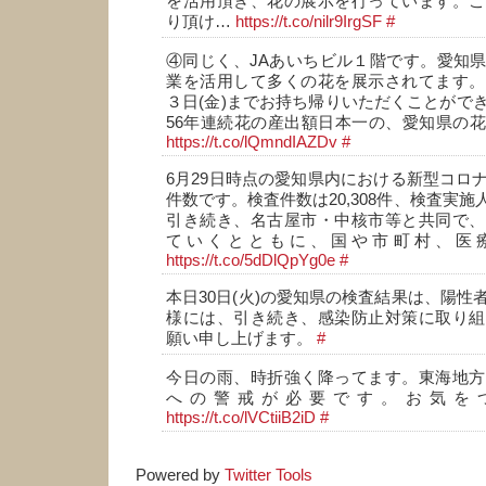
を活用頂き、花の展示を行っています。こ
り頂け…
https://t.co/nilr9IrgSF
#
④同じく、JAあいちビル１階です。愛知
業を活用して多くの花を展示されてます。
３日(金)までお持ち帰りいただくことがで
56年連続花の産出額日本一の、愛知県の
https://t.co/lQmndIAZDv
#
6月29日時点の愛知県内における新型コロ
件数です。検査件数は20,308件、検査実施人
引き続き、名古屋市・中核市等と共同で、
ていくとともに、国や市町村、医
https://t.co/5dDlQpYg0e
#
本日30日(火)の愛知県の検査結果は、陽性
様には、引き続き、感染防止対策に取り組
願い申し上げます。
#
今日の雨、時折強く降ってます。東海地方
への警戒が必要です。お気を
https://t.co/lVCtiiB2iD
#
Powered by
Twitter Tools