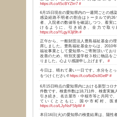
https://t.co/tScBYZIrr7
#
6月15日現在の愛知県内の一週間ごとの感
感染経路不明者の割合はトータルで約26
者、入院者の数値等を確認しつつ、着実に
けるように、引き続き、全力で取り
https://t.co/YLgyX3jI9h
#
正午から、一般財団法人豊島福祉基金の理
席しました。豊島福祉基金からは、2010
福祉事業として愛知県へご寄附頂いており
改善のため、特別支援学校３校に物品をご
りました。心より感謝申し上げます。
#
今日は、晴れて暑い一日です。水分をとっ
をつけください❗
https://t.co/6oDsIIGelP
#
6月15日時点の愛知県内における新型コロ
件数です。検査件数は18,711件、検査実施人
引き続き、名古屋市・中核市等と共同で、
ていくとともに、国や市町村、医
https://t.co/LJyNsFSfpW
#
本日16日(火)の愛知県の検査結果は、陽性