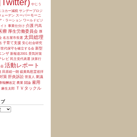
Twitter)
やじう
エコカー減税
サンデープロジ
スーパーモーニ
ウェーデン
ア・ラーション
ワールドビジ
介護
円高
ライト
事業仕分け
医療
厚生労働委員会
厚
太田総理
会
名古屋市長選
当
子育て支援
安心社会研究
新型
新世代保守を確立する会
エンザ
新報道2001
景気対策
テレビ
民主党代表選
決算行
活動レポート
員会
境
田原総一朗
硫黄島慰霊巡拝
対策
肝炎訴訟
衆議
菅直人
雇用
療報酬改定
農業
闘論
ＴＶタックル
夫
麻生太郎
イブ