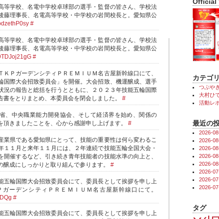
Official
高等学校、名電中学校卓球部の選手・監督の皆さん、学校法
後藤理事長、名電高等学校・中学校の岩間校長と。愛知県公
o/bdzethP0sy
#
高等学校、名電中学校卓球部の選手・監督の皆さん、学校法
後藤理事長、名電高等学校・中学校の岩間校長と。愛知県公
o/9TDJoj21gG
#
ＴＫＰガーデンシティＰＲＥＭＩＵＭ名古屋新幹線口にて、
カテゴ
輪国際大会招致委員会」を開催。大会招致、機運醸成、選手
つぶや
状況の報告と総括を行うとともに、２０２３年技能五輪国際
大村ひで
告書をとりまとめ、本委員会を閉会しました。
#
活動レ
省、中央職業能力開発協会、そして経済界を始め、関係の
最近の
を頂きましたことを、心から感謝申し上げます。
#
2026-
産業県である愛知県にとって、技能の重要性は何ら変わるこ
2026-
年１１月と来年１１月には、２年連続で技能五輪全国大会・
2026-
を開催するなど、引き続き青年技能者の技能水準の向上と、
2026-
2026-
の醸成にしっかりと取り組んで参ります。
#
2026-
2026-
能五輪国際大会招致委員会にて、委員長として挨拶を申し上
2026-
ＰガーデンシティＰＲＥＭＩＵＭ名古屋新幹線口にて。
ASDQg
#
タグ
能五輪国際大会招致委員会にて、委員長として挨拶を申し上