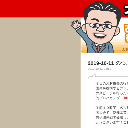
2019-10-11 の
2019/10/11 23:59
８日の河村市長の行
団体を標榜する方々
のスピーチを行った
的プロパガンダ…
ht
午前１０時半、名古
国大会で、愛知工業
男子団体戦で優勝し
とうございます！こ