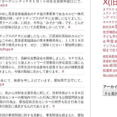
X(旧
ＰガーデンシティＰＲＥＭＩＵＭ名古屋新幹線口にて。
4gAG
#
まプラス
ェクト
ス
やめし普及促進協議会のＰＲ協力事業者であるカルビー株式
ング
マリ
愛知の味」ポテトチップスのＰＲにお越しになりました。
ネスサテ
湾ラーメン味」に続き、今年は「みそかつ味」です。とんか
れの旨味が詰まっていて大変美味しかったです。
#
創生日本
生労働部
チップスのＰＲにお越しになった、江原副社長始めカルビー
子ども手
なごやめし普及促進協議会の青木事務局長と。１１月１８日
年金
会
６県で発売されます。ぜひ、ご賞味ください！愛知県公館に
インフル
rvAUFups
#
朝まで生
政監視委
県庁正庁にて、高齢社会懇談会を開催しました。ＮＰＯ法人
派遣村
環
り・まちづくり達人ネットワーク理事長の伊豆原浩二様にも
経済
福祉
の皆様から、日常生活や社会参加を促進するための移動支援
院選挙
診
きました。今後の取組に生かして参ります。
#
鳩山由紀
談会にて、挨拶を申し上げています。愛知県庁正庁にて。
jI
#
アーカ
に、私から河村名古屋市長に対して、河村市長が１０月８日
文化センターの敷地内で行った行為に関する公開質問状を提
長の行為は、愛知芸術文化センターの秩序を乱す行為であ
等の規定に違反するものであります。
#
今回の事実関係に対する見解と、事実関係を踏まえた、愛知