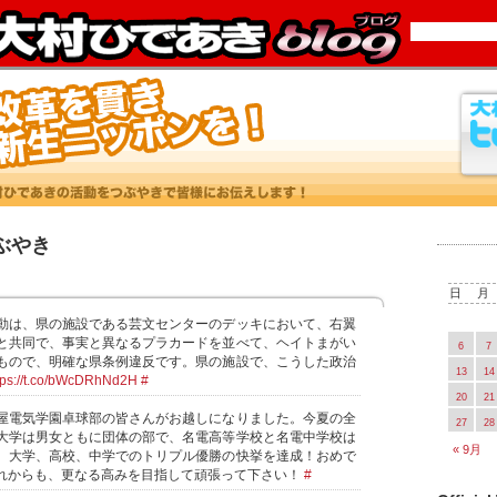
つぶやき
日
月
動は、県の施設である芸文センターのデッキにおいて、右翼
と共同で、事実と異なるプラカードを並べて、ヘイトまがい
6
7
もので、明確な県条例違反です。県の施設で、こうした政治
13
14
tps://t.co/bWcDRhNd2H
#
20
21
屋電気学園卓球部の皆さんがお越しになりました。今夏の全
27
28
大学は男女ともに団体の部で、名電高等学校と名電中学校は
« 9月
、大学、高校、中学でのトリプル優勝の快挙を達成！おめで
れからも、更なる高みを目指して頑張って下さい！
#