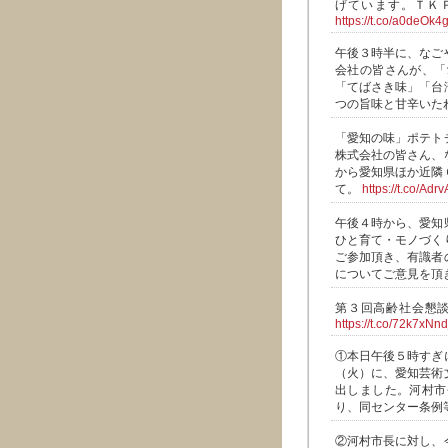
げています。ＴＫ
https://t.co/a0deOk
午後３時半に、なご
会社の皆さんが、「
「てばさき味」「台
つの旨味と甘辛いた
「愛知の味」ポテト
株式会社の皆さん、
から愛知県ほか近隣
て。
https://t.co/Ad
午後４時から、愛知
ひと育て・モノづく
ご参加頂き、有識者
についてご意見を頂
第３回高齢社会懇
https://t.co/72k7xNnd
①本日午後５時すぎ
（火）に、愛知芸術
出しました。河村市
り、同センター条例
②河村市長に対し、