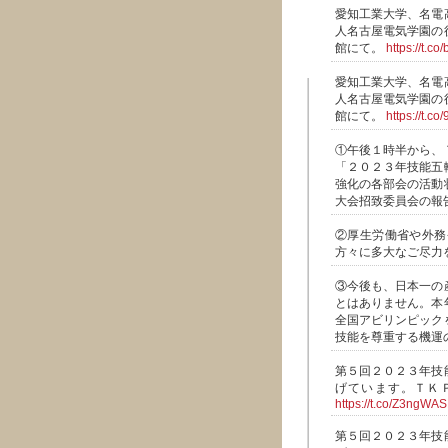
愛知工業大学、名電
人名古屋電気学園の
館にて。
https://t.c
愛知工業大学、名電
人名古屋電気学園の
館にて。
https://t.c
①午後１時半から、
「２０２３年技能五
強化の各部会の活動
大会招致委員会の報
②厚生労働省や外務
方々に多大なご尽力
③今後も、日本一の
とはありません。本
全国アビリンピック
技能を尊重する機運
第５回２０２３年技
げています。ＴＫ
https://t.co/Z3ngW
第５回２０２３年技