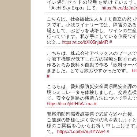
イレ処理セットの説明を受けています
「Aichi Sky Expo」にて。
https://t.co/dzJa
こちらは、社会福祉法人ＡＪＵ自立の家 
スです。小牧ワイナリーでは、障害のある
場として、ぶどうを栽培し、ワインの生産
行っています。私が手にしている信長ワイ
の文…
https://t.co/bXi05njaMR
#
こちらは、株式会社アペックスのブースで
り嚥下機能が低下した方の誤嚥を防ぐため
作るとろみ飲料を自動で作る「飲料サーバ
きました。とても飲みやすかったです。
ht
#
こちらは、愛知県防災安全局県民安全課の
境シミュレータを体験しました。交差点横
て、安全な道路の横断方法について学んで
https://t.co/jhfrH5ATma
#
警察消防殉職者慰霊祭で式辞を述べた後、
ご遺族の皆様に深く哀悼の意を表しますと
様のご冥福を心からお祈り申し上げます
て。
https://t.co/bnAurfYWw4
#