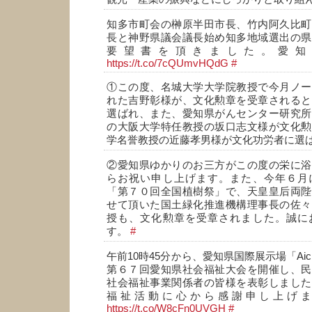
知多市町会の榊原半田市長、竹内阿久比町
長と神野県議会議長始め知多地域選出の県
要望書を頂きました。愛知
https://t.co/7cQUmvHQdG
#
①この度、名城大学大学院教授で今月ノー
れた吉野彰様が、文化勲章を受章されると
選ばれ、また、愛知県がんセンター研究所
の大阪大学特任教授の坂口志文様が文化勲
学名誉教授の近藤孝男様が文化功労者に選
②愛知県ゆかりのお三方がこの度の栄に浴
らお祝い申し上げます。また、今年６月
「第７０回全国植樹祭」で、天皇皇后両陛
せて頂いた国土緑化推進機構理事長の佐々
授も、文化勲章を受章されました。誠に
す。
#
午前10時45分から、愛知県国際展示場「Aichi
第６７回愛知県社会福祉大会を開催し、民
社会福祉事業関係者の皆様を表彰しました
福祉活動に心から感謝申し上げ
https://t.co/W8cFn0UVGH
#