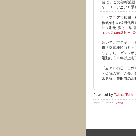
前に、この顕彰施設
て、リトアニアと愛
リトアニア共和国「
株式会社の伏田代表
片桐元愛知県
https://t.co/o34oMp
続いて、本年度、「
市「益富地区コミュ
りました。ゲンジボ
活動に３０年以上も
「みどりの日」自然
ィ会議の古川会長、
木県議、豊田市の水
Powered by
Twitter Tools
カテゴリー :
つぶやき