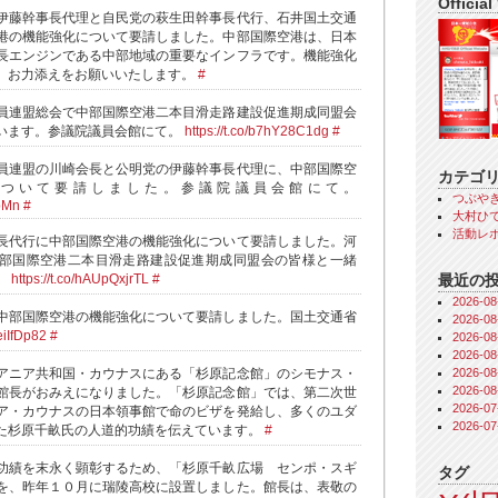
Official
伊藤幹事長代理と自民党の萩生田幹事長代行、石井国土交通
港の機能強化について要請しました。中部国際空港は、日本
長エンジンである中部地域の重要なインフラです。機能強化
、お力添えをお願いいたします。
#
員連盟総会で中部国際空港二本目滑走路建設促進期成同盟会
います。参議院議員会館にて。
https://t.co/b7hY28C1dg
#
員連盟の川崎会長と公明党の伊藤幹事長代理に、中部国際空
カテゴ
ついて要請しました。参議院議員会館にて。
つぶや
JbMn
#
大村ひで
活動レ
長代行に中部国際空港の機能強化について要請しました。河
部国際空港二本目滑走路建設促進期成同盟会の皆様と一緒
最近の
。
https://t.co/hAUpQxjrTL
#
2026-
中部国際空港の機能強化について要請しました。国土交通省
2026-
xeiIfDp82
#
2026-
2026-
2026-
アニア共和国・カウナスにある「杉原記念館」のシモナス・
2026-
館長がおみえになりました。「杉原記念館」では、第二次世
2026-
ア・カウナスの日本領事館で命のビザを発給し、多くのユダ
2026-
た杉原千畝氏の人道的功績を伝えています。
#
功績を末永く顕彰するため、「杉原千畝広場 センポ・スギ
タグ
を、昨年１０月に瑞陵高校に設置しました。館長は、表敬の