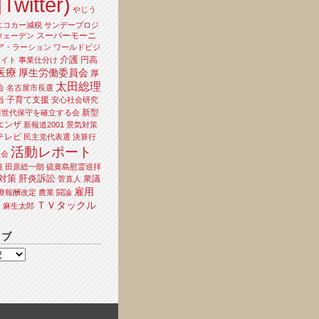
Twitter)
やじう
エコカー減税
サンデープロジ
スーパーモーニ
ウェーデン
ア・ラーション
ワールドビジ
介護
円高
ライト
事業仕分け
医療
厚生労働委員会
厚
太田総理
会
名古屋市長選
当
子育て支援
安心社会研究
新型
新世代保守を確立する会
エンザ
新報道2001
景気対策
テレビ
民主党代表選
決算行
活動レポート
員会
境
田原総一朗
硫黄島慰霊巡拝
対策
肝炎訴訟
衆議
菅直人
雇用
療報酬改定
農業
闘論
ＴＶタックル
夫
麻生太郎
イブ