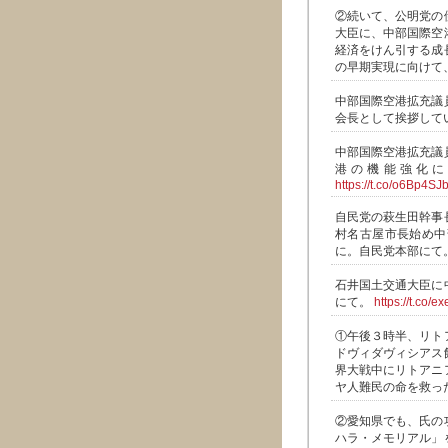
②続いて、公明党の
大臣に、中部国際空
経済をけん引する成
の早期実現に向けて
中部国際空港拡充議
会長として挨拶して
中部国際空港拡充議
港の機能強化に
https://t.co/o6Bp4S
自民党の萩生田幹事
村名古屋市長始め中
に。自民党本部にて
石井国土交通大臣に
にて。
https://t.co/e
①午後３時半、リト
ドヴィダヴィシアス
界大戦中にリトアニ
ヤ人難民の命を救っ
②愛知県でも、氏の
ハラ・メモリアル」