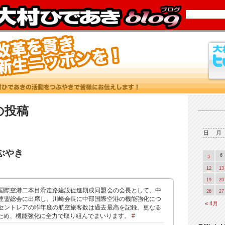
2 の投稿
日
月
つぶやき
6
5
12
13
19
20
国際空港二本目滑走路建設促進期成同盟会の会長として、中
26
27
連盟総会に出席し、川崎会長に中部国際空港の機能強化につ
« 4月
セントレアの昨年度の航空旅客数は過去最高を記録。更なる
ため、機能強化に全力で取り組んでまいります。
#