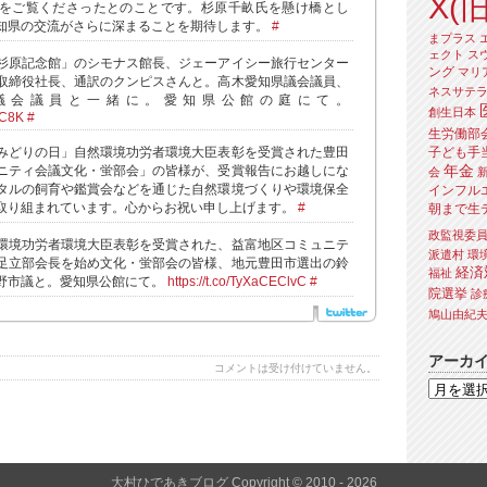
X(旧
をご覧くださったとのことです。杉原千畝氏を懸け橋とし
知県の交流がさらに深まることを期待します。
#
まプラス
ェクト
ス
杉原記念館」のシモナス館長、ジェーアイシー旅行センター
ング
マリ
取締役社長、通訳のクンピスさんと。高木愛知県議会議員、
ネスサテ
議会議員と一緒に。愛知県公館の庭にて。
創生日本
OC8K
#
生労働部
子ども手
みどりの日」自然環境功労者環境大臣表彰を受賞された豊田
年金
ニティ会議文化・蛍部会」の皆様が、受賞報告にお越しにな
会
タルの飼育や鑑賞会などを通じた自然環境づくりや環境保全
インフル
取り組まれています。心からお祝い申し上げます。
#
朝まで生
政監視委
環境功労者環境大臣表彰を受賞された、益富地区コミュニテ
派遣村
環
足立部会長を始め文化・蛍部会の皆様、地元豊田市選出の鈴
経済
福祉
野市議と。愛知県公館にて。
https://t.co/TyXaCEClvC
#
院選挙
診
鳩山由紀
アーカ
コメントは受け付けていません。
大村ひであきブログ Copyright © 2010 - 2026