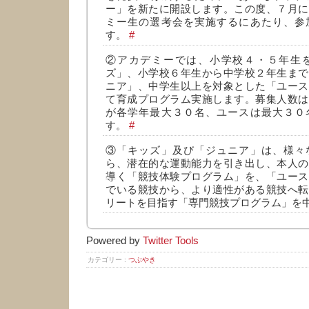
ー」を新たに開設します。この度、７月に
ミー生の選考会を実施するにあたり、参
す。
#
②アカデミーでは、小学校４・５年生
ズ」、小学校６年生から中学校２年生まで
ニア」、中学生以上を対象とした「ユース
て育成プログラム実施します。募集人数は
が各学年最大３０名、ユースは最大３０
す。
#
③「キッズ」及び「ジュニア」は、様々
ら、潜在的な運動能力を引き出し、本人の
導く「競技体験プログラム」を、「ユース
でいる競技から、より適性がある競技へ転
リートを目指す「専門競技プログラム」を
Powered by
Twitter Tools
カテゴリー :
つぶやき