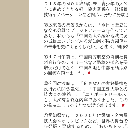
０１３年のＭＯＵ締結以来、青少年の人的
心に進めてきた友好・協力関係を、経済貿
技術イノベーションなど幅広い分野に発展
⑱広東省の馬省長からは、「今日は歴史に
な交流分野でプラットフォームを作ってい
あり、私からも「中国最大の経済地域であ
の成長エンジンである愛知県が協力関係を
の未来を更に明るくしたい」と述べ、関係
⑲１７日午前は、中国南方航空の肖副社長
州直行便のデイリー化など路線の拡充を要
増便だけでなく、中国各地と中部を結ぶ路
の回答を頂きました。
#
⑳今回の渡航は、「広東省との友好提携を
政府との関係強化」、「中国主要大学との
技大会の連携」、「エアポートセールス
も、大変有意義な内容でありました。この
の発展にしっかりとつなげて参ります。
#
①愛知県では、２０２６年に愛知・名古屋
技大会やオリンピックなど、世界の舞台で
を発掘・育成するため、「あいちトップ