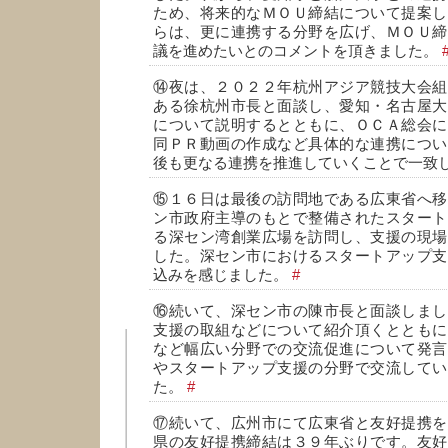
ため、将来的なＭＯＵ締結について提案し
らは、更に連携する分野を広げ、ＭＯＵ締
議を進めたいとのコメントを頂きました。
⑭夜は、２０２２年杭州アジア競技大会組
ある徐杭州市長と面談し、愛知・名古屋大
について説明するとともに、ＯＣＡ総会に
同ＰＲ動画の作成など具体的な連携につい
後も更なる連携を推進していくことで一致
⑮１６日は最後の訪問地である広東省へ移
ン市政府主導のもとで整備されたスタート
る深セン湾創業広場を訪問し、支援の現場
した。深セン市におけるスタートアップ支
込みを感じました。
#
⑯続いて、深セン市の陳市長と面談しまし
支援の取組などについて紹介頂くとともに
など幅広い分野での交流促進について発言
やスタートアップ支援の分野で交流してい
た。
#
⑰続いて、広州市にて広東省と友好提携を
県の友好提携締結は３９年ぶりです。友好