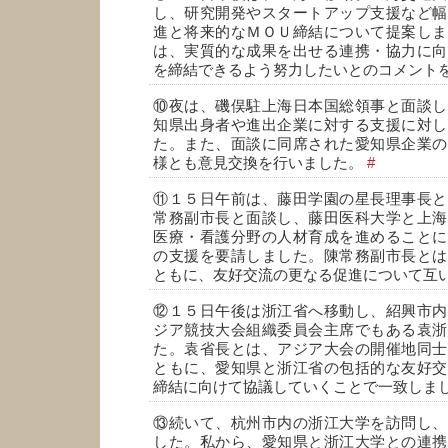
し、研究開発やスタートアップ支援など幅
進と将来的なＭＯＵ締結について提案しま
は、実質的な成果を出せる連携・協力に向
を締結できるよう努力したいとのコメント
⑩夜は、磯俣駐上海日本国総領事と面談し
知県出身者や進出企業に対する支援に対し
た。また、面談に同席された愛知県企業の
様とも意見交換を行いました。
#
⑪１５日午前は、藤田学園の星長理事長と
常務副市長と面談し、藤田医科大学と上海
医療・看護分野の人材育成を進めることに
の支援を要請しました。陳常務副市長とは
ともに、友好交流の更なる促進について互
⑫１５日午後は浙江省へ移動し、紹興市内
ジア競技大会組織委員会主席でもある袁浙
た。袁省長とは、アジア大会の開催地同士
ともに、愛知県と浙江省の包括的な友好交
締結に向けて協議していくことで一致しま
⑬続いて、杭州市内の浙江大学を訪問し、
した。私から、愛知県と浙江大学との連携