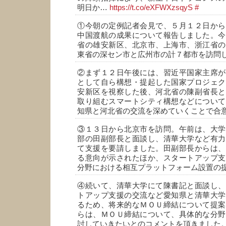
明日か…
https://t.co/eXFWXzsqyS
#
①今朝の定例記者会見で、５月１２日から
中国渡航の成果について報告しました。今
省の雄安新区、北京市、上海市、浙江省の
東省の深セン市と広州市の計７都市を訪問
②まず１２日午後には、習近平国家主席が
として自ら構想・提起した国家プロジェク
安新区を視察した後、河北省の陳副省長と
取り組むスマートシティ構想などについて
知県と河北省の交流を深めていくことで合
③１３日から北京市を訪問。午前は、大学
部の田副部長と面談し、清華大学など有力
て支援を要請しました。田副部長からは、
る意向が示されたほか、スタートアップ支
分野における相互プラットフォーム設置の
④続いて、清華大学にて陳書記と面談し、
トアップ支援の交流など愛知県と清華大学
るため、将来的なＭＯＵ締結について提案
らは、ＭＯＵ締結について、具体的な分野
討していきたいとのコメントを頂きました