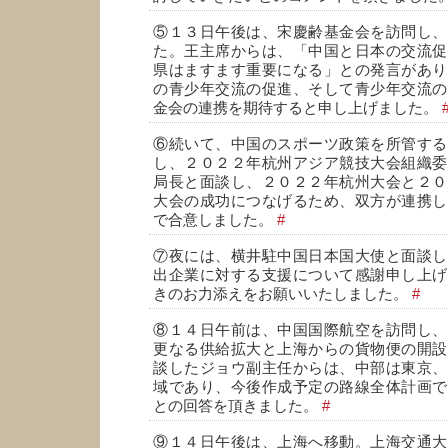
⑤１３日午後は、宋慶齢基金会を訪問し、
た。王主席からは、「中国と日本の交流促
県はますます重要になる」との発言があり
の青少年交流の促進、そして青少年交流の
金会の連携を期待すると申し上げました。
⑥続いて、中国のスポーツ政策を所管する
し、２０２２年杭州アジア競技大会組織委
局長と面談し、２０２２年杭州大会と２０
大会の成功につなげるため、双方が連携し
で合意しました。
#
⑦夜には、横井駐中国日本国大使と面談し
出企業に対する支援について感謝申し上げ
きのお力添えをお願いいたしました。
#
⑧１４日午前は、中国国際航空を訪問し、
更なる供給拡大と上海からの貨物便の開設
談したジョウ副主任からは、中部は東京、
域であり、今後作成予定の路線全体計画で
との回答を頂きました。
#
⑨１４日午後は、上海へ移動。上海交通大