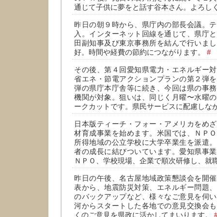
通じて子供に夢をと話す谷本さん。よろし
昨日の朝９時から、県庁内の部長会議。テ
入。インターネット回線を通じて、県庁と
田副知事及び東京事務所を結んで行いまし
好。時間や経費の節約につながります。
#
その後、第４回愛知県電力・エネルギー対
省エネ・節電アクションプランの第２弾を
弾の県庁本庁舎等に続き、今回は県の事務
機関が対象。狙いは、同じく月曜〜水曜の
ークカットです。県民サービスに配慮しな
日本版ティーチ・フォー・アメリカをめざ
材育成事業を始めます。米国では、ＮＰＯ
所得地域の公立学校に大学卒業生を派遣。
者の成長に結びついています。愛知県事業
ＮＰＯ、学校現場、企業で順次研修し、就
昨日の午後、名古屋地域政策懇談会を開催
表から、地震防災対策、エネルギー問題、
のバックアップなど、様々なご意見を伺い
河からスタートした各地での意見交換会も
くのご意見を県政に活かしてまいります。