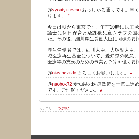
@
syoutyuudesu
おっしゃる通りです。早く
ります。
#
今日は朝から東京です。午前10時に民主
議士に休日保育と放課後児童クラブの国
た。その後、細川厚生労働大臣に同様の要
厚生労働省では、細川大臣、大塚副大臣、
域医療再生基金について、愛知県の救急、
医療等の充実のための事業と予算を強く要
@
nissinokuda
よろしくお願いします。
#
@
naobox72
愛知県の医療政策を一気に進
です。ご理解ください。
#
カテゴリー :
つぶやき