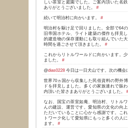
しい茶室と庭園でした。ご案内頂いた名鉄
ありがとうございました。
#
続いて明治村に向かいます。
#
明治村を駆け足で回りました。全部で64
旧帝国ホテル、ライト建築の傑作も拝見し
的建造物の保存運動にも取り組んでいた大
時間を過ごさせて頂きました。
#
これからリトルワールドに向かいます。少
ました。
#
@
dias0228
今日は一日犬山です。次の機会
世界70ヵ国から収集した民俗資料の野外
ドを拝見しました。多くの家族連れで賑わ
内頂いた皆さまありがとうございました。
なお、国宝の茶室如庵、明治村、リトルワ
んの建設、運営です。愛知県の文化の向上
ただいていることに心から感謝です。これ
トワーク化して愛知県にもっと多くの人に
ます。
#