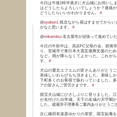
今日は午後1時半過ぎに犬山城にお伺いし
はどうしたらよろしいでしょうか？連絡が
どうしたらいいかわかりません。
#
@
oyabun1
残念ながら昼はすませてからい
かなと思います。
#
@
mikamitsu
名古屋市が頑張って進めてい
今日の午前中は、高浜FC父母の会、碧南
り、安城市で東日本大震災復興支援のため
など。雨が降らなくてよかった。これから
す。
#
犬山の愛北エフエムの皆さんありがとうご
美味しいわらびもち頂きました。美味しか
下町多くのお客様で賑わっていました。多
アの皆さんご苦労さまです。
#
国宝犬山城にひさしぶりに登りました。江
が名付けた白帝城。天下の名城の天守閣か
した。成瀬淳子理事長ご案内ありがとうご
次に織田有楽斎ゆかりの茶室、国宝如庵を